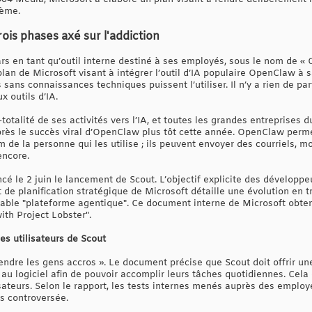
tème.
ois phases axé sur l'addiction
s en tant qu’outil interne destiné à ses employés, sous le nom de « Cl
 plan de Microsoft visant à intégrer l’outil d’IA populaire OpenClaw à 
ans connaissances techniques puissent l’utiliser. Il n’y a rien de pa
 outils d’IA.
-totalité de ses activités vers l’IA, et toutes les grandes entreprises 
près le succès viral d’OpenClaw plus tôt cette année. OpenClaw perme
 de la personne qui les utilise ; ils peuvent envoyer des courriels, m
encore.
cé le 2 juin le lancement de Scout. L’objectif explicite des développe
 de planification stratégique de Microsoft détaille une évolution en 
itable "plateforme agentique". Ce document interne de Microsoft obten
ith Project Lobster".
es utilisateurs de Scout
endre les gens accros ». Le document précise que Scout doit offrir u
s au logiciel afin de pouvoir accomplir leurs tâches quotidiennes. Cela
ateurs. Selon le rapport, les tests internes menés auprès des emplo
rès controversée.