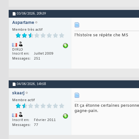
03/06/2026,
20h39
Aspartame
Membre très actif
l'histoire se répète che MS
DIRLO
Inscrit en
Juillet 2009
Messages
251
04/06/2026,
14h58
skaarj
Membre actif
Et ça étonne certaines personnes
gagne-pain.
Inscrit en
Février 2011
Messages
77