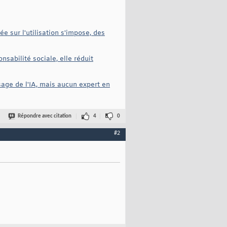
 sur l'utilisation s'impose, des
nsabilité sociale, elle réduit
sage de l'IA, mais aucun expert en
Répondre avec citation
4
0
#2