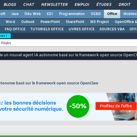
BLOGS
CHAT
NEWSLETTER
EMPLOI
ÉTUDES
DROIT
oft
Java
Dév. Web
EDI
Programmation
SGBD
Office
Mobiles
Word
Outlook
PowerPoint
SharePoint
MS Project
OpenOffice &
FAQ OFFICE
TUTORIELS OFFICE
LIVRES OFFICE
SOURCES VBA
OFF
ent !
Règles
oile un nouvel agent IA autonome basé sur le framework open source OpenC
 autonome basé sur le framework open source OpenClaw