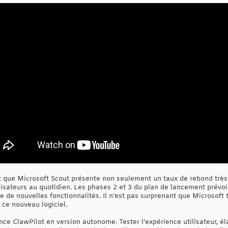
t que Microsoft Scout présente non seulement un taux de rebond très 
ilisateurs au quotidien. Les phases 2 et 3 du plan de lancement prév
ire de nouvelles fonctionnalités. Il n’est pas surprenant que Microsoft 
 ce nouveau logiciel.
ce ClawPilot en version autonome. Tester l’expérience utilisateur, élar