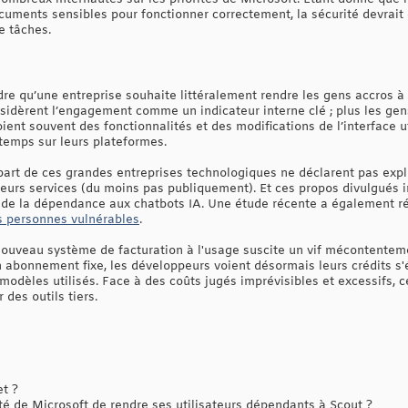
uments sensibles pour fonctionner correctement, la sécurité devrait ê
e tâches.
ndre qu’une entreprise souhaite littéralement rendre les gens accros 
nsidèrent l’engagement comme un indicateur interne clé ; plus les gen
oient souvent des fonctionnalités et des modifications de l’interface ut
ngtemps sur leurs plateformes.
part de ces grandes entreprises technologiques ne déclarent pas expl
eurs services (du moins pas publiquement). Et ces propos divulgués
 de la dépendance aux chatbots IA. Une étude récente a également ré
es personnes vulnérables
.
n nouveau système de facturation à l'usage suscite un vif mécontentem
 abonnement fixe, les développeurs voient désormais leurs crédits s'
odèles utilisés. Face à des coûts jugés imprévisibles et excessifs, c
des outils tiers.
et ?
é de Microsoft de rendre ses utilisateurs dépendants à Scout ?