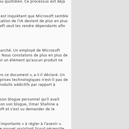
au quotidien. Ce processus est déjà
l est inquiétant que Microsoft semble
ation de l’IA devient de plus en plus
soft veut les rendre dépendants afin
e marché. Un employé de Microsoft
« Nous constatons de plus en plus de
oi un élément qu’aucun produit ne
s ce document », a-t-il déclaré. Un
eprises technologiques n’est-il pas de
duits addictifs par rapport à
son blogue personnel qu’il avait
Selon son blogue, Omar Shahine a
ft et s’est vu demander de le
mportants « à régler à l'avenir ».
le nouvel assistant Scout nécessite