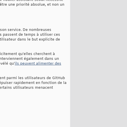
tre une priorité absolue, et non un
à son service. De nombreuses
s passent de temps à utiliser ces
ilisateur dans le but explicite de
icitement qu’elles cherchent à
 interviennent également dans un
vélé qu’
ils peuvent alimenter des
ent parmi les utilisateurs de GitHub
épuiser rapidement en fonction de la
ertains utilisateurs menacent