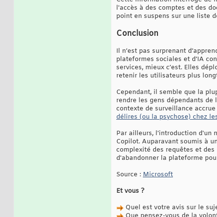
l'accès à des comptes et des doc
point en suspens sur une liste d
Conclusion
Il n’est pas surprenant d’appre
plateformes sociales et d’IA co
services, mieux c’est. Elles dépl
retenir les utilisateurs plus lo
Cependant, il semble que la plu
rendre les gens dépendants de l
contexte de surveillance accrue
délires (ou la psychose) chez l
Par ailleurs, l'introduction d'u
Copilot. Auparavant soumis à un
complexité des requêtes et des m
d'abandonner la plateforme pour 
Source :
Microsoft
Et vous ?
Quel est votre avis sur le suj
Que pensez-vous de la volont