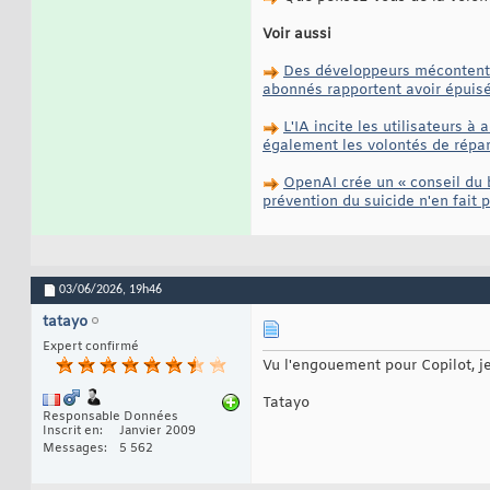
Voir aussi
Des développeurs mécontents 
abonnés rapportent avoir épuisé
L'IA incite les utilisateurs 
également les volontés de répar
OpenAI crée un « conseil du b
prévention du suicide n'en fait p
03/06/2026,
19h46
tatayo
Expert confirmé
Vu l'engouement pour Copilot, j
Tatayo
Responsable Données
Inscrit en
Janvier 2009
Messages
5 562