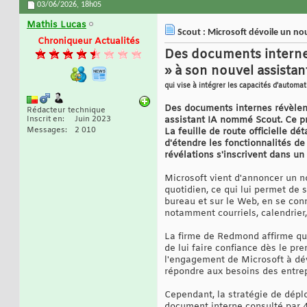
03/06/2026,
18h05
Mathis Lucas
Scout : Microsoft dévoile un n
Chroniqueur Actualités
Des documents interne
» à son nouvel assistan
qui vise à intégrer les capacités d'autom
Des documents internes révèlent
Rédacteur technique
Inscrit en
Juin 2023
assistant IA nommé Scout. Ce pr
Messages
2 010
La feuille de route officielle dé
d'étendre les fonctionnalités de
révélations s'inscrivent dans u
Microsoft vient d'annoncer un no
quotidien, ce qui lui permet de s
bureau et sur le Web, en se con
notamment courriels, calendrier,
La firme de Redmond affirme que
de lui faire confiance dès le pr
l'engagement de Microsoft à dé
répondre aux besoins des entrep
Cependant, la stratégie de dépl
document interne consulté par 4