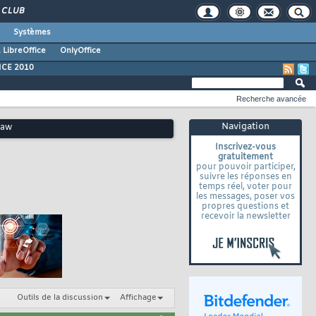
CLUB
Systèmes
 LibreOffice
OnlyOffice
ICE 2010
Recherche avancée
Navigation
law
Inscrivez-vous
gratuitement
pour pouvoir participer,
suivre les réponses en
temps réel, voter pour
les messages, poser vos
propres questions et
recevoir la newsletter
Outils de la discussion
Affichage