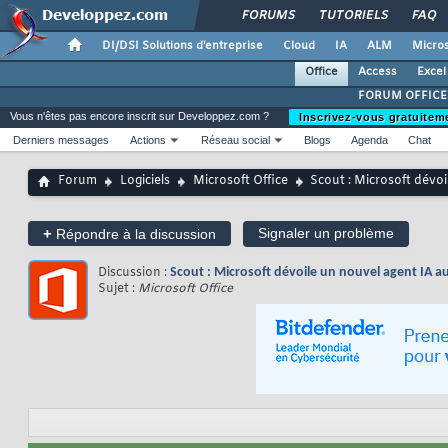
FORUMS
TUTORIELS
FAQ
DI/DSI Solutions d'entreprise
Cloud
IA
ALM
Micros
Office
Access
Excel
FORUM OFFICE
Vous n'êtes pas encore inscrit sur Developpez.com ?
Inscrivez-vous gratuitem
Derniers messages
Actions
Réseau social
Blogs
Agenda
Chat
Forum
Logiciels
Microsoft Office
Scout : Microsoft dév
+
Signaler un problème
Répondre à la discussion
Discussion :
Scout : Microsoft dévoile un nouvel agent IA
Sujet :
Microsoft Office