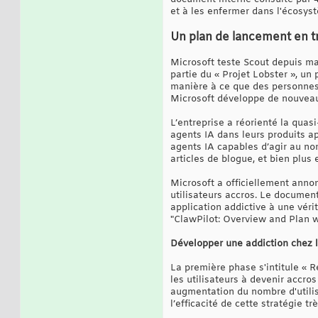
et à les enfermer dans l'écosys
Un plan de lancement en tr
Microsoft teste Scout depuis mar
partie du « Projet Lobster », un
manière à ce que des personnes s
Microsoft développe de nouveaux
L’entreprise a réorienté la quasi
agents IA dans leurs produits a
agents IA capables d’agir au nom
articles de blogue, et bien plus 
Microsoft a officiellement annon
utilisateurs accros. Le document
application addictive à une vér
"ClawPilot: Overview and Plan w
Développer une addiction chez l
La première phase s'intitule « R
les utilisateurs à devenir accro
augmentation du nombre d'utilis
l’efficacité de cette stratégie t