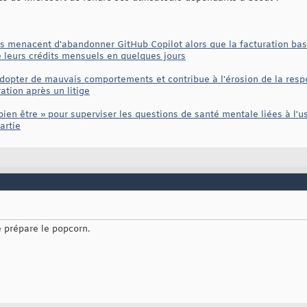
menacent d'abandonner GitHub Copilot alors que la facturation basée
 leurs crédits mensuels en quelques jours
à adopter de mauvais comportements et contribue à l'érosion de la respo
ation après un litige
ien être » pour superviser les questions de santé mentale liées à l'u
artie
e prépare le popcorn.