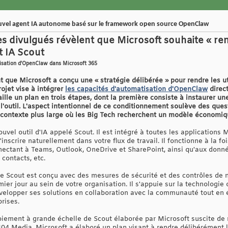
ouvel agent IA autonome basé sur le framework open source OpenClaw
s divulgués révèlent que Microsoft souhaite « re
t IA Scout
atisation d'OpenClaw dans Microsoft 365
 que Microsoft a conçu une « stratégie délibérée » pour rendre les u
ojet vise à intégrer
les capacités d'automatisation d'OpenClaw
direct
taille un plan en trois étapes, dont la première consiste à instaurer un
 l'outil. L'aspect intentionnel de ce conditionnement soulève des que
n contexte plus large où les Big Tech recherchent un modèle économiqu
uvel outil d'IA appelé Scout. Il est intégré à toutes les applications 
'inscrire naturellement dans votre flux de travail. Il fonctionne à la fo
nectant à Teams, Outlook, OneDrive et SharePoint, ainsi qu'aux donné
 contacts, etc.
 Scout est conçu avec des mesures de sécurité et des contrôles de n
emier jour au sein de votre organisation. Il s'appuie sur la technologi
velopper ses solutions en collaboration avec la communauté tout en 
rises.
oiement à grande échelle de Scout élaborée par Microsoft suscite de
04 Media, Microsoft a élaboré un plan visant à rendre délibérément 