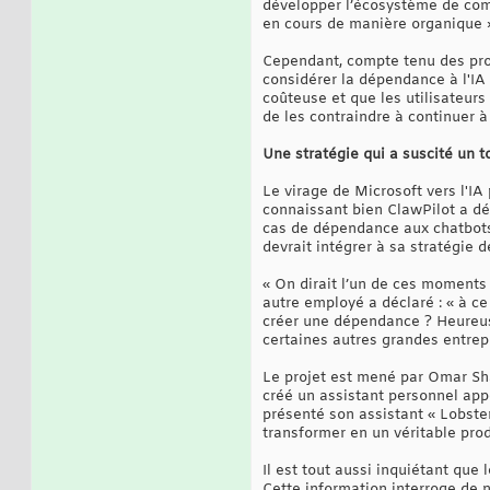
développer l’écosystème de compé
en cours de manière organique »
Cependant, compte tenu des prob
considérer la dépendance à l'IA
coûteuse et que les utilisateurs
de les contraindre à continuer à
Une stratégie qui a suscité un 
Le virage de Microsoft vers l'IA
connaissant bien ClawPilot a dé
cas de dépendance aux chatbots
devrait intégrer à sa stratégie
« On dirait l’un de ces moments
autre employé a déclaré : « à ce 
créer une dépendance ? Heureuse
certaines autres grandes entrepr
Le projet est mené par Omar Shah
créé un assistant personnel app
présenté son assistant « Lobste
transformer en un véritable prod
Il est tout aussi inquiétant que
Cette information interroge de 