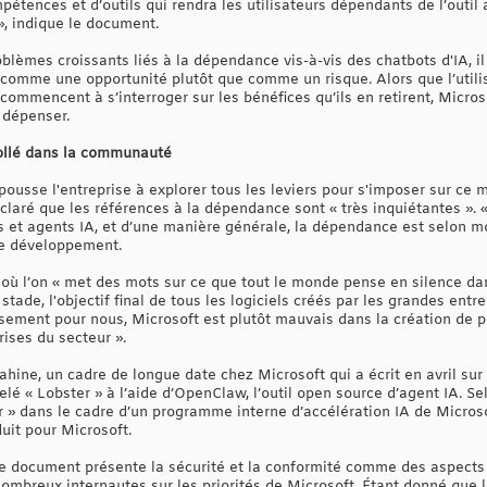
tences et d’outils qui rendra les utilisateurs dépendants de l’outil 
, indique le document.
lèmes croissants liés à la dépendance vis-à-vis des chatbots d'IA, i
 comme une opportunité plutôt que comme un risque. Alors que l’utilis
 commencent à s’interroger sur les bénéfices qu’ils en retirent, Micro
 dépenser.
tollé dans la communauté
 pousse l'entreprise à explorer tous les leviers pour s'imposer sur c
claré que les références à la dépendance sont « très inquiétantes ». 
 et agents IA, et d’une manière générale, la dépendance est selon m
 de développement.
 où l’on « met des mots sur ce que tout le monde pense en silence dan
stade, l'objectif final de tous les logiciels créés par les grandes entr
ment pour nous, Microsoft est plutôt mauvais dans la création de pro
ises du secteur ».
ine, un cadre de longue date chez Microsoft qui a écrit en avril sur 
elé « Lobster » à l’aide d’OpenClaw, l’outil open source d’agent IA. 
r » dans le cadre d’un programme interne d’accélération IA de Microso
uit pour Microsoft.
 le document présente la sécurité et la conformité comme des aspects i
nombreux internautes sur les priorités de Microsoft. Étant donné que 