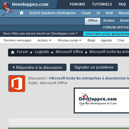
FORUMS
TUTORIELS
FAQ
DI/DSI Solutions d'entreprise
Cloud
IA
ALM
Micros
Office
Access
Excel
FORUM OFFICE
Vous n'êtes pas encore inscrit sur Developpez.com ?
Inscrivez-vous gratuitem
Derniers messages
Actions
Réseau social
Blogs
Agenda
Chat
Forum
Logiciels
Microsoft Office
Microsoft incite les en
+
Signaler un problème
Répondre à la discussion
Discussion :
Microsoft incite les entreprises à abandonner 
Sujet :
Microsoft Office