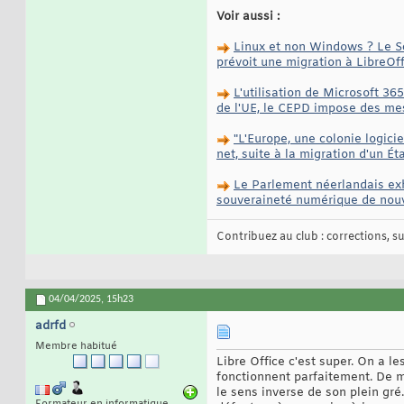
Voir aussi :
Linux et non Windows ? Le Sch
prévoit une migration à LibreOff
L'utilisation de Microsoft 36
de l'UE, le CEPD impose des me
"L'Europe, une colonie logici
net, suite à la migration d'un Ét
Le Parlement néerlandais exh
souveraineté numérique de nou
Contribuez au club : corrections, sug
04/04/2025,
15h23
adrfd
Membre habitué
Libre Office c'est super. On a l
fonctionnent parfaitement. De mo
le sens inverse de son plein gré