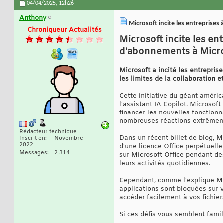
04/04/2025,
12h26
Anthony
Microsoft incite les entreprises
Chroniqueur Actualités
Microsoft incite les en
d'abonnements à Microso
Microsoft a incité les entrepris
les limites de la collaboration 
Cette initiative du géant américa
l'assistant IA Copilot. Microsoft
financer les nouvelles fonctionna
nombreuses réactions extrêmem
Rédacteur technique
Dans un récent billet de blog, 
Inscrit en
Novembre
2022
d'une licence Office perpétuel
Messages
2 314
sur Microsoft Office pendant des
leurs activités quotidiennes.
Cependant, comme l'explique Mi
applications sont bloquées sur v
accéder facilement à vos fichier
Si ces défis vous semblent fami