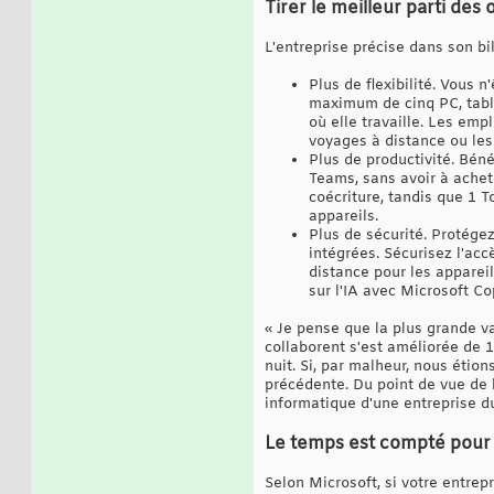
Tirer le meilleur parti des 
L'entreprise précise dans son bil
Plus de flexibilité. Vous n
maximum de cinq PC, table
où elle travaille. Les emp
voyages à distance ou les 
Plus de productivité. Béné
Teams, sans avoir à achet
coécriture, tandis que 1 T
appareils.
Plus de sécurité. Protégez
intégrées. Sécurisez l'acc
distance pour les apparei
sur l'IA avec Microsoft Cop
« Je pense que la plus grande va
collaborent s'est améliorée de 
nuit. Si, par malheur, nous étio
précédente. Du point de vue de la
informatique d'une entreprise du
Le temps est compté pour 
Selon Microsoft, si votre entrepr