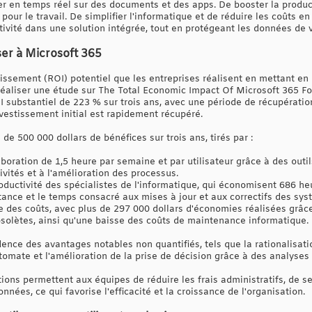
er en temps réel sur des documents et des apps. De booster la product
 pour le travail. De simplifier l'informatique et de réduire les coûts e
tivité dans une solution intégrée, tout en protégeant les données de v
er à Microsoft 365
tissement (ROI) potentiel que les entreprises réalisent en mettant e
réaliser une étude sur The Total Economic Impact Of Microsoft 365 For
I substantiel de 223 % sur trois ans, avec une période de récupératio
nvestissement initial est rapidement récupéré.
s de 500 000 dollars de bénéfices sur trois ans, tirés par :
boration de 1,5 heure par semaine et par utilisateur grâce à des out
ivités et à l'amélioration des processus.
oductivité des spécialistes de l'informatique, qui économisent 686 he
tance et le temps consacré aux mises à jour et aux correctifs des sys
ve des coûts, avec plus de 297 000 dollars d'économies réalisées grâce
obsolètes, ainsi qu'une baisse des coûts de maintenance informatique.
nce des avantages notables non quantifiés, tels que la rationalisatio
mate et l'amélioration de la prise de décision grâce à des analyses f
ions permettent aux équipes de réduire les frais administratifs, de s
onnées, ce qui favorise l'efficacité et la croissance de l'organisation.