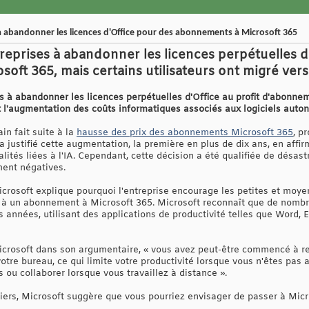
 à abandonner les licences d'Office pour des abonnements à Microsoft 365
treprises à abandonner les licences perpétuelles d'
ft 365, mais certains utilisateurs ont migré vers 
es à abandonner les licences perpétuelles d'Office au profit d'abonn
et l'augmentation des coûts informatiques associés aux logiciels auto
in fait suite à la
hausse des prix des abonnements Microsoft 365
, p
 a justifié cette augmentation, la première en plus de dix ans, en affi
lités liées à l'IA. Cependant, cette décision a été qualifiée de désastre
ent négatives.
Microsoft explique pourquoi l'entreprise encourage les petites et moy
le à un abonnement à Microsoft 365. Microsoft reconnaît que de nomb
 années, utilisant des applications de productivité telles que Word, 
crosoft dans son argumentaire, « vous avez peut-être commencé à re
otre bureau, ce qui limite votre productivité lorsque vous n'êtes pas
s ou collaborer lorsque vous travaillez à distance ».
liers, Microsoft suggère que vous pourriez envisager de passer à Micr