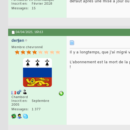
Formateur en informatique
défaut après une mise à jour ou 
Inscrit en
Février 2018
Messages
15
04/04/2025,
16h13
der§en
Membre chevronné
Il y a longtemps, que j’ai migré 
L’abonnement est la mort de la pr
!
Chambord
Inscrit en
Septembre
2005
Messages
1 377