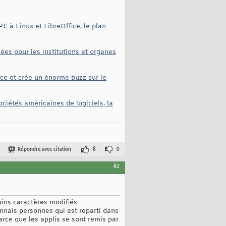
C à Linux et LibreOffice, le plan
ées pour les institutions et organes
face et crée un énorme buzz sur le
iétés américaines de logiciels, la
Répondre avec citation
8
0
#2
ains caractères modifiés
onnais personnes qui est reparti dans
arce que les applis se sont remis par