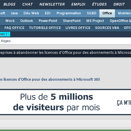
BLOGS
CHAT
NEWSLETTER
EMPLOI
ÉTUDES
DROIT
oft
Java
Dév. Web
EDI
Programmation
SGBD
Office
Mobiles
Word
Outlook
PowerPoint
SharePoint
MS Project
OpenOffice &
FAQ OFFICE
TUTORIELS OFFICE
LIVRES OFFICE
SOURCES VBA
OFF
ent !
Règles
treprises à abandonner les licences d'Office pour des abonnements à Microso
les licences d'Office pour des abonnements à Microsoft 365