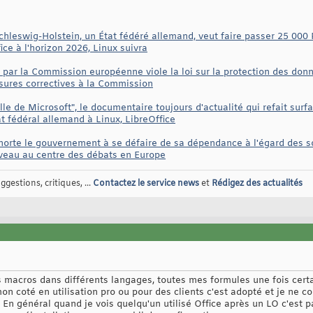
leswig-Holstein, un État fédéré allemand, veut faire passer 25 000 P
ice à l'horizon 2026, Linux suivra
5 par la Commission européenne viole la loi sur la protection des donn
sures correctives à la Commission
elle de Microsoft", le documentaire toujours d'actualité qui refait sur
at fédéral allemand à Linux, LibreOffice
orte le gouvernement à se défaire de sa dépendance à l'égard des soc
veau au centre des débats en Europe
gestions, critiques, ...
Contactez le service news
et
Rédigez des actualités
es macros dans différents langages, toutes mes formules une fois cert
n coté en utilisation pro ou pour des clients c'est adopté et je ne c
. En général quand je vois quelqu'un utilisé Office après un LO c'est p