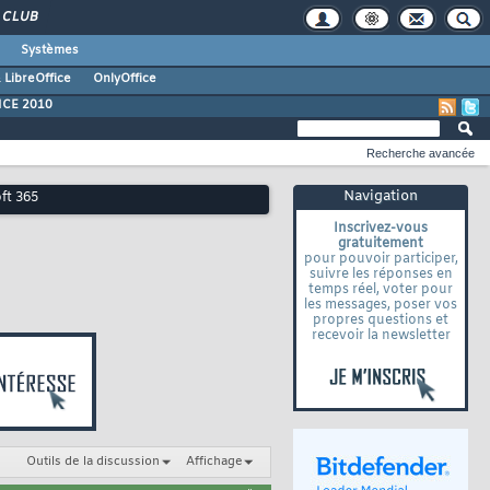
CLUB
Systèmes
 LibreOffice
OnlyOffice
ICE 2010
Recherche avancée
Navigation
ft 365
Inscrivez-vous
gratuitement
pour pouvoir participer,
suivre les réponses en
temps réel, voter pour
les messages, poser vos
propres questions et
recevoir la newsletter
Outils de la discussion
Affichage