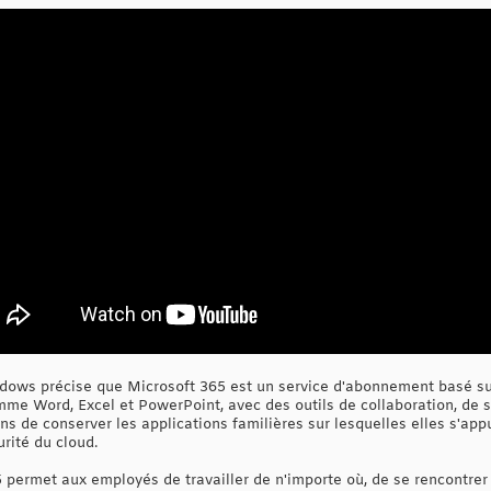
indows précise que Microsoft 365 est un service d'abonnement basé su
mme Word, Excel et PowerPoint, avec des outils de collaboration, de s
s de conserver les applications familières sur lesquelles elles s'app
curité du cloud.
5 permet aux employés de travailler de n'importe où, de se rencontrer 