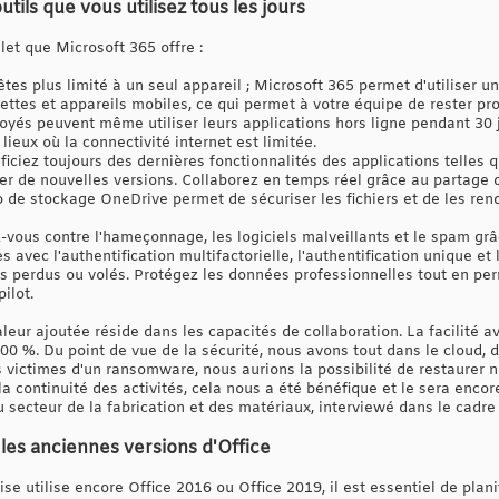
outils que vous utilisez tous les jours
let que Microsoft 365 offre :
'êtes plus limité à un seul appareil ; Microsoft 365 permet d'utiliser un
ttes et appareils mobiles, ce qui permet à votre équipe de rester prod
loyés peuvent même utiliser leurs applications hors ligne pendant 30 j
lieux où la connectivité internet est limitée.
ficiez toujours des dernières fonctionnalités des applications telles
er de nouvelles versions. Collaborez en temps réel grâce au partage 
o de stockage OneDrive permet de sécuriser les fichiers et de les ren
-vous contre l'hameçonnage, les logiciels malveillants et le spam grâ
ès avec l'authentification multifactorielle, l'authentification unique e
ls perdus ou volés. Protégez les données professionnelles tout en pe
ilot.
leur ajoutée réside dans les capacités de collaboration. La facilité av
100 %. Du point de vue de la sécurité, nous avons tout dans le cloud,
ns victimes d'un ransomware, nous aurions la possibilité de restaurer 
 continuité des activités, cela nous a été bénéfique et le sera encore 
 secteur de la fabrication et des matériaux, interviewé dans le cadre 
les anciennes versions d'Office
ise utilise encore Office 2016 ou Office 2019, il est essentiel de plani