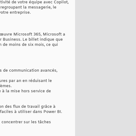
ivité de votre équipe avec Copilot,
n regroupant la messagerie, le
otre entreprise.
n œuvre Microsoft 365, Microsoft a
 Business. Le billet indique que
n de moins de six mois, ce qui
ils de communication avancés,
ures par an en réduisant le
tèmes.
 à la mise hors service de
n des flux de travail grâce à
aciles à utiliser dans Power BI.
e concentrer sur les tâches