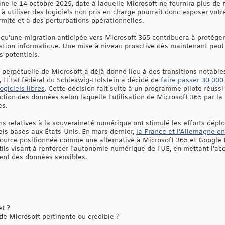
ne le 14 octobre 2025, date à laquelle Microsoft ne fournira plus de m
à utiliser des logiciels non pris en charge pourrait donc exposer votre
rmité et à des perturbations opérationnelles.
s qu'une migration anticipée vers Microsoft 365 contribuera à protéger
gestion informatique. Une mise à niveau proactive dès maintenant peut 
s potentiels.
perpétuelle de Microsoft a déjà donné lieu à des transitions notables
l'État fédéral du Schleswig-Holstein a décidé de
faire passer 30 000
ogiciels libres
. Cette décision fait suite à un programme pilote réussi
ction des données selon laquelle l'utilisation de Microsoft 365 par 
es.
ns relatives à la souveraineté numérique ont stimulé les efforts dépl
els basés aux États-Unis. En mars dernier,
la France et l'Allemagne o
ource positionnée comme une alternative à Microsoft 365 et Google D
tils visant à renforcer l'autonomie numérique de l'UE, en mettant l'acce
tent des données sensibles.
et ?
de Microsoft pertinente ou crédible ?