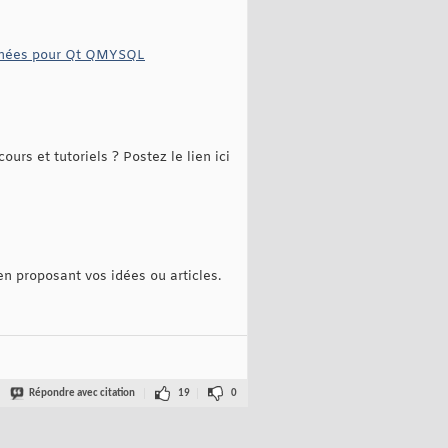
onnées pour Qt QMYSQL
urs et tutoriels ? Postez le lien ici
 en proposant vos idées ou articles.
Répondre avec citation
19
0