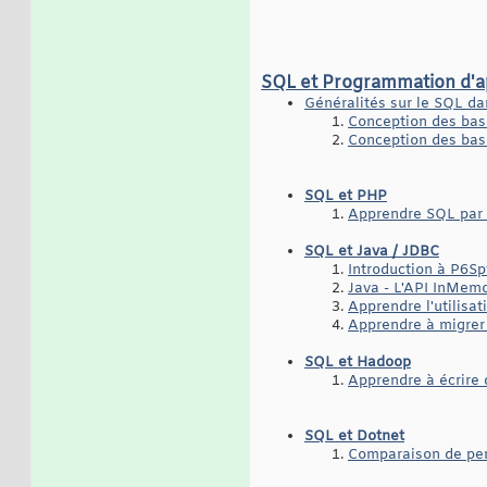
SQL et Programmation d'ap
Généralités sur le SQL da
Conception des bas
Conception des bas
SQL et PHP
Apprendre SQL par 
SQL et Java / JDBC
Introduction à P6Sp
Java - L'API InMem
Apprendre l'utilisa
Apprendre à migrer
SQL et Hadoop
Apprendre à écrire
SQL et Dotnet
Comparaison de per