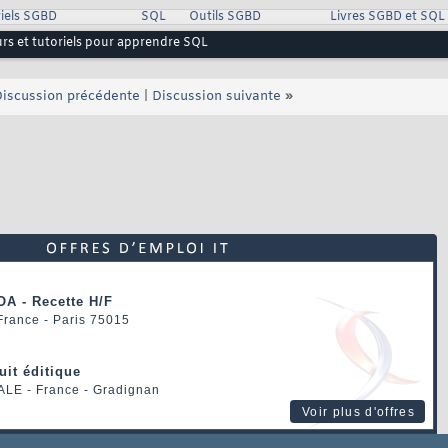
iels SGBD
SQL
Outils SGBD
Livres SGBD et SQL
urs et tutoriels pour apprendre SQL
iscussion précédente
|
Discussion suivante
»
OA - Recette H/F
 France - Paris 75015
uit éditique
ALE
- France - Gradignan
Voir plus d'offres