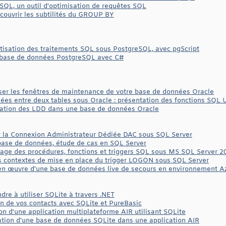
ySQL, un outil d'optimisation de requêtes SQL
couvrir les subtilités du GROUP BY
tisation des traitements SQL sous PostgreSQL, avec pgScript
e base de données PostgreSQL avec C#
ser les fenêtres de maintenance de votre base de données Oracle
ées entre deux tables sous Oracle : présentation des fonctions SQL
sation des LDD dans une base de données Oracle
er la Connexion Administrateur Dédiée DAC sous SQL Server
base de données, étude de cas en SQL Server
age des procédures, fonctions et triggers SQL sous MS SQL Server
 contextes de mise en place du trigger LOGON sous SQL Server
en œuvre d'une base de données live de secours en environnement A
dre à utiliser SQLite à travers .NET
n de vos contacts avec SQLite et PureBasic
on d'une application multiplateforme AIR utilisant SQLite
ation d'une base de données SQLite dans une application AIR