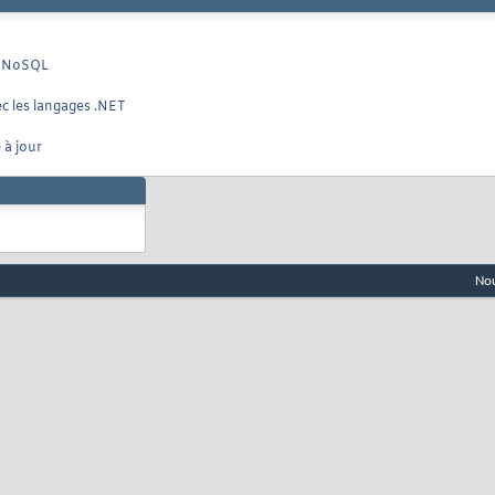
es NoSQL
c les langages .NET
 à jour
Nou