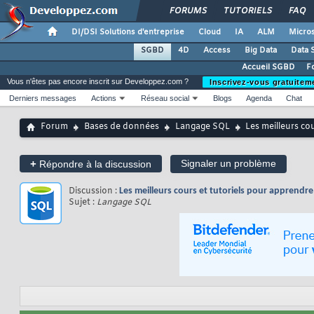
FORUMS
TUTORIELS
FAQ
DI/DSI Solutions d'entreprise
Cloud
IA
ALM
Micros
SGBD
4D
Access
Big Data
Data 
Accueil SGBD
F
Vous n'êtes pas encore inscrit sur Developpez.com ?
Inscrivez-vous gratuitem
Derniers messages
Actions
Réseau social
Blogs
Agenda
Chat
Forum
Bases de données
Langage SQL
Les meilleurs co
+
Signaler un problème
Répondre à la discussion
Discussion :
Les meilleurs cours et tutoriels pour apprendr
Sujet :
Langage SQL