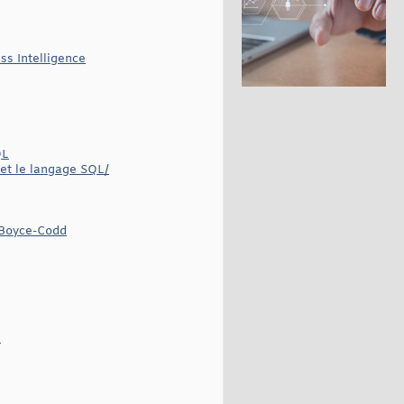
ss Intelligence
QL
et le langage SQL/
 Boyce-Codd
s