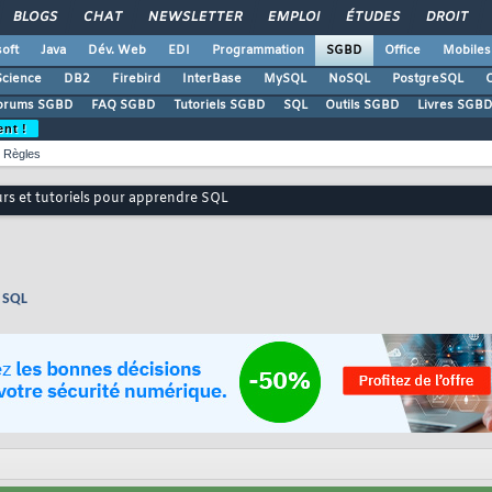
BLOGS
CHAT
NEWSLETTER
EMPLOI
ÉTUDES
DROIT
oft
Java
Dév. Web
EDI
Programmation
SGBD
Office
Mobiles
Science
DB2
Firebird
InterBase
MySQL
NoSQL
PostgreSQL
O
orums SGBD
FAQ SGBD
Tutoriels SGBD
SQL
Outils SGBD
Livres SGBD
ent !
Règles
urs et tutoriels pour apprendre SQL
e SQL