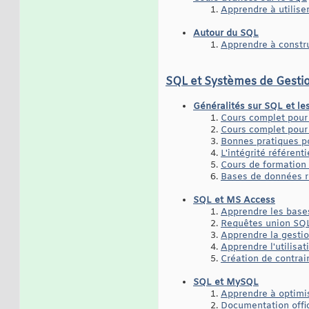
Apprendre à utilis
Autour du SQL
Apprendre à constr
SQL et Systèmes de Gesti
Généralités sur SQL et l
Cours complet pour 
Cours complet pour
Bonnes pratiques po
L'intégrité référent
Cours de formation 
Bases de données r
SQL et MS Access
Apprendre les base
Requêtes union SQL
Apprendre la gesti
Apprendre l'utilisa
Création de contra
SQL et MySQL
Apprendre à optimi
Documentation offi