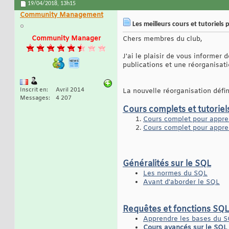
19/04/2018,
13h15
Community Management
Les meilleurs cours et tutoriels
Community Manager
Chers membres du club,
J'ai le plaisir de vous informer 
publications et une réorganisati
Inscrit en
Avril 2014
La nouvelle réorganisation défin
Messages
4 207
Cours complets et tutorie
Cours complet pour appre
Cours complet pour appre
Généralités sur le SQL
Les normes du SQL
Avant d'aborder le SQL
Requêtes et fonctions SQL
Apprendre les bases du 
Cours avancés sur le SQL