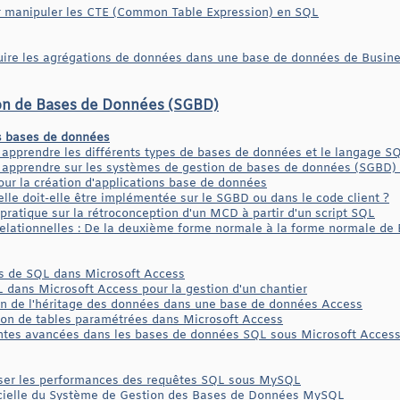
er manipuler les CTE (Common Table Expression) en SQL
uire les agrégations de données dans une base de données de Busine
on de Bases de Données (SGBD)
es bases de données
apprendre les différents types de bases de données et le langage S
 apprendre sur les systèmes de gestion de bases de données (SGBD) 
ur la création d'applications base de données
ielle doit-elle être implémentée sur le SGBD ou dans le code client ?
pratique sur la rétroconception d'un MCD à partir d'un script SQL
elationnelles : De la deuxième forme normale à la forme normale de
s de SQL dans Microsoft Access
 dans Microsoft Access pour la gestion d'un chantier
on de l'héritage des données dans une base de données Access
tion de tables paramétrées dans Microsoft Access
intes avancées dans les bases de données SQL sous Microsoft Acces
ser les performances des requêtes SQL sous MySQL
cielle du Système de Gestion des Bases de Données MySQL