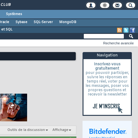
CLUB
Systèmes
racle
Sybase
SQL-Server
MongoDB
 et SQL
Recherche avancée
Navigation
Inscrivez-vous
gratuitement
pour pouvoir participer,
suivre les réponses en
temps réel, voter pour
les messages, poser vos
propres questions et
recevoir la newsletter
Outils de la discussion
Affichage