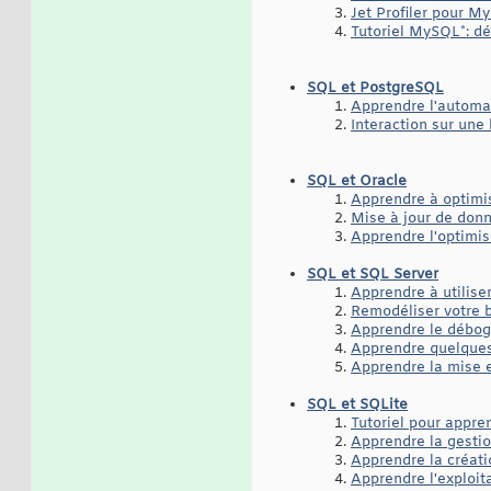
Jet Profiler pour M
Tutoriel MySQL*: dé
SQL et PostgreSQL
Apprendre l'automa
Interaction sur un
SQL et Oracle
Apprendre à optimi
Mise à jour de donn
Apprendre l'optimi
SQL et SQL Server
Apprendre à utilis
Remodéliser votre 
Apprendre le débog
Apprendre quelques
Apprendre la mise 
SQL et SQLite
Tutoriel pour appren
Apprendre la gestio
Apprendre la créati
Apprendre l'exploit