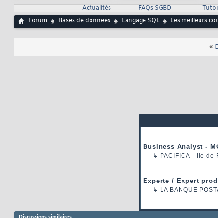
Actualités
FAQs SGBD
Tutor
Forum
Bases de données
Langage SQL
Les meilleurs co
«
D
Business Analyst - M
↳
PACIFICA
- Ile de
Experte / Expert prod
↳
LA BANQUE POST
Discussions similaires