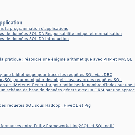
plication
ns la programmation d'applications
es de données SOLID*: Responsabilité unique et normalisation
es de données SOLID*: Introduction
la pratique : résoudre une énigme arithmétique avec PHP et MySQL
y, une bibliothèque pour tracer les requêtes SQL via JDBC
orySQL, pour manipuler des objets Java avec des requêtes SQL
tion de JMeter et Benerator pour optimiser le nombre d'index sur une
 un schéma de base de données généré avec un ORM par une approch
 des requêtes SQL sous Hadoop : HiveQL et Pig
formances entre Entity Framework, Linq2SQL et SQL natif