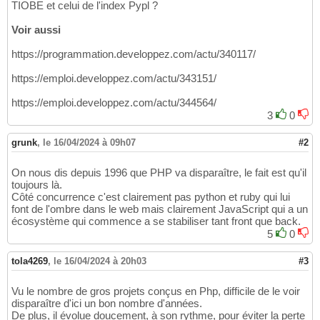
TIOBE et celui de l'index Pypl ?
Voir aussi
https://programmation.developpez.com/actu/340117/
https://emploi.developpez.com/actu/343151/
https://emploi.developpez.com/actu/344564/
3
0
grunk
,
le 16/04/2024 à 09h07
#2
On nous dis depuis 1996 que PHP va disparaître, le fait est qu'il
toujours là.
Côté concurrence c'est clairement pas python et ruby qui lui
font de l'ombre dans le web mais clairement JavaScript qui a un
écosystème qui commence a se stabiliser tant front que back.
5
0
tola4269
,
le 16/04/2024 à 20h03
#3
Vu le nombre de gros projets conçus en Php, difficile de le voir
disparaître d'ici un bon nombre d'années.
De plus, il évolue doucement, à son rythme, pour éviter la perte