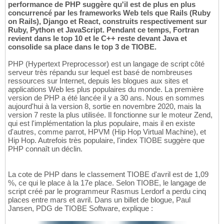
performance de PHP suggère qu'il est de plus en plus
concurrencé par les frameworks Web tels que Rails (Ruby
on Rails), Django et React, construits respectivement sur
Ruby, Python et JavaScript. Pendant ce temps, Fortran
revient dans le top 10 et le C++ reste devant Java et
consolide sa place dans le top 3 de TIOBE.
PHP (Hypertext Preprocessor) est un langage de script côté
serveur très répandu sur lequel est basé de nombreuses
ressources sur Internet, depuis les blogues aux sites et
applications Web les plus populaires du monde. La première
version de PHP a été lancée il y a 30 ans. Nous en sommes
aujourd'hui à la version 8, sortie en novembre 2020, mais la
version 7 reste la plus utilisée. Il fonctionne sur le moteur Zend,
qui est l'implémentation la plus populaire, mais il en existe
d'autres, comme parrot, HPVM (Hip Hop Virtual Machine), et
Hip Hop. Autrefois très populaire, l'index TIOBE suggère que
PHP connaît un déclin.
La cote de PHP dans le classement TIOBE d'avril est de 1,09
%, ce qui le place à la 17e place. Selon TIOBE, le langage de
script créé par le programmeur Rasmus Lerdorf a perdu cinq
places entre mars et avril. Dans un billet de blogue, Paul
Jansen, PDG de TIOBE Software, explique :