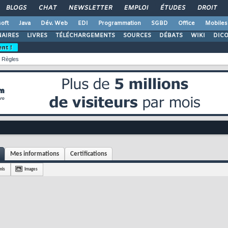
BLOGS
CHAT
NEWSLETTER
EMPLOI
ÉTUDES
DROIT
oft
Java
Dév. Web
EDI
Programmation
SGBD
Office
Mobiles
AIRES
LIVRES
TÉLÉCHARGEMENTS
SOURCES
DÉBATS
WIKI
DIC
ent !
Règles
Mes informations
Certifications
mis
Images