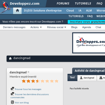
FORUMS
TUTORIELS
FAQ
DI/DSI Solutions d'entreprise
Cloud
IA
ALM
Micros
TUTORIELS
FAQ
WEBIN
Vous n'êtes pas encore inscrit sur Developpez.com ?
Inscrivez-vous gratuitem
Derniers messages
Actions
Réseau social
Blogs
Agenda
Chat
dancingmad
Activité de dancingmad
dancingmad
Membre expérimenté
Tout
dancingmad
A
Pas d'activité récente
Trouver tous les messages
Trouver les dernières discussions
commencées
Voir son blog