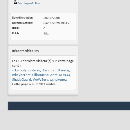
Voir le profil Pro
Date d'inscription
30/10/2008
Dernière activité
04/10/2023
13h45
Billets
0
Points
451
Récents visiteurs
Les 10 derniers visiteur(s) sur cette page
sont :
-Eks-
,
cityhunterm
,
David323
,
Kannagi
,
mkcybernet
,
PilloBuenaGente
,
ROB33
,
ShadyGuard
,
WoWServ
,
wshakenew
Cette page a eu
3 381
visites