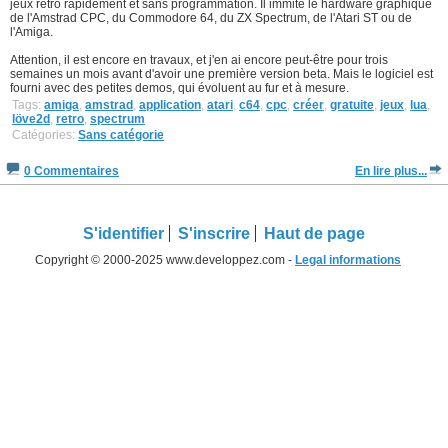
jeux retro rapidement et sans programmation. Il immite le hardware graphique
de l'Amstrad CPC, du Commodore 64, du ZX Spectrum, de l'Atari ST ou de
l'Amiga.
Attention, il est encore en travaux, et j'en ai encore peut-être pour trois
semaines un mois avant d'avoir une première version beta. Mais le logiciel est
fourni avec des petites demos, qui évoluent au fur et à mesure.
Tags:
amiga
,
amstrad
,
application
,
atari
,
c64
,
cpc
,
créer
,
gratuite
,
jeux
,
lua
,
löve2d
,
retro
,
spectrum
Catégories:
Sans catégorie
0 Commentaires
En lire plus...
S'identifier
S'inscrire
Haut de page
Copyright © 2000-2025 www.developpez.com -
Legal informations