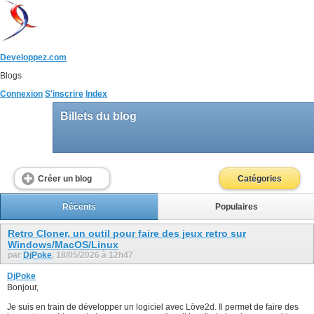
Developpez.com
Blogs
Connexion
S'inscrire
Index
Billets du blog
Créer un blog
Catégories
Récents
Populaires
Retro Cloner, un outil pour faire des jeux retro sur
Windows/MacOS/Linux
par
DjPoke
, 18/05/2026 à 12h47
DjPoke
Bonjour,
Je suis en train de développer un logiciel avec Löve2d. Il permet de faire des