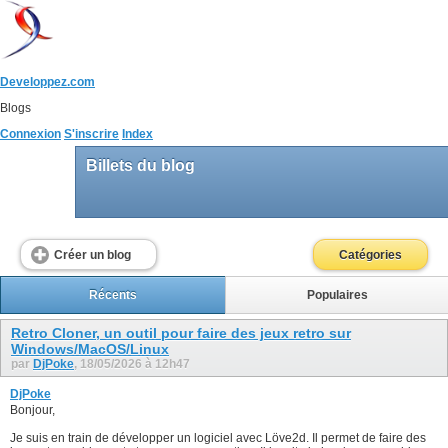
Developpez.com
Blogs
Connexion
S'inscrire
Index
Billets du blog
Créer un blog
Catégories
Récents
Populaires
Retro Cloner, un outil pour faire des jeux retro sur
Windows/MacOS/Linux
par
DjPoke
, 18/05/2026 à 12h47
DjPoke
Bonjour,
Je suis en train de développer un logiciel avec Löve2d. Il permet de faire des