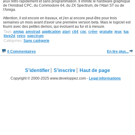
jeux retro rapidement et sans programmation. Il immite le hardware graphique
de l'Amstrad CPC, du Commodore 64, du ZX Spectrum, de l'Atari ST ou de
l'Amiga.
Attention, il est encore en travaux, et j'en ai encore peut-être pour trois
semaines un mois avant d'avoir une première version beta. Mais le logiciel est
fourni avec des petites demos, qui évoluent au fur et à mesure.
Tags:
amiga
,
amstrad
,
application
,
atari
,
c64
,
cpc
,
créer
,
gratuite
,
jeux
,
lua
,
löve2d
,
retro
,
spectrum
Catégories:
Sans catégorie
0 Commentaires
En lire plus...
S'identifier
S'inscrire
Haut de page
Copyright © 2000-2025 www.developpez.com -
Legal informations