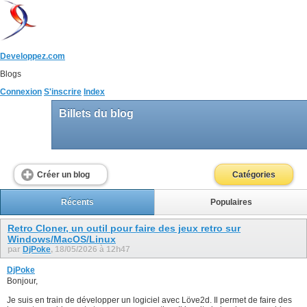
Developpez.com
Blogs
Connexion
S'inscrire
Index
Billets du blog
Créer un blog
Catégories
Récents
Populaires
Retro Cloner, un outil pour faire des jeux retro sur
Windows/MacOS/Linux
par
DjPoke
, 18/05/2026 à 12h47
DjPoke
Bonjour,
Je suis en train de développer un logiciel avec Löve2d. Il permet de faire des