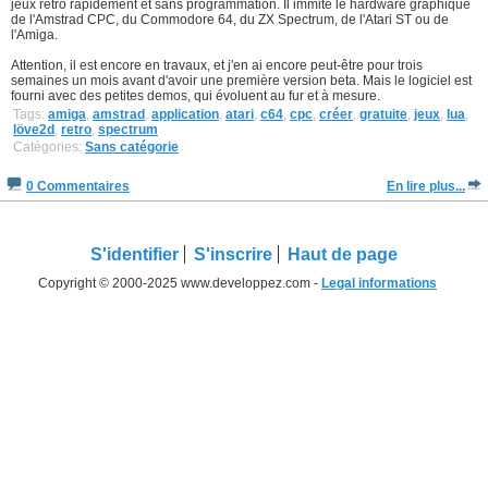
jeux retro rapidement et sans programmation. Il immite le hardware graphique
de l'Amstrad CPC, du Commodore 64, du ZX Spectrum, de l'Atari ST ou de
l'Amiga.
Attention, il est encore en travaux, et j'en ai encore peut-être pour trois
semaines un mois avant d'avoir une première version beta. Mais le logiciel est
fourni avec des petites demos, qui évoluent au fur et à mesure.
Tags:
amiga
,
amstrad
,
application
,
atari
,
c64
,
cpc
,
créer
,
gratuite
,
jeux
,
lua
,
löve2d
,
retro
,
spectrum
Catégories:
Sans catégorie
0 Commentaires
En lire plus...
S'identifier
S'inscrire
Haut de page
Copyright © 2000-2025 www.developpez.com -
Legal informations