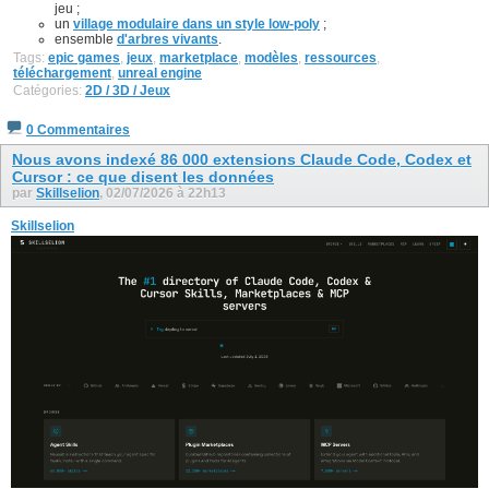
jeu ;
un
village modulaire dans un style low-poly
;
ensemble
d'arbres vivants
.
Tags:
epic games
,
jeux
,
marketplace
,
modèles
,
ressources
,
téléchargement
,
unreal engine
Catégories:
2D / 3D / Jeux
0 Commentaires
Nous avons indexé 86 000 extensions Claude Code, Codex et
Cursor : ce que disent les données
par
Skillselion
, 02/07/2026 à 22h13
Skillselion