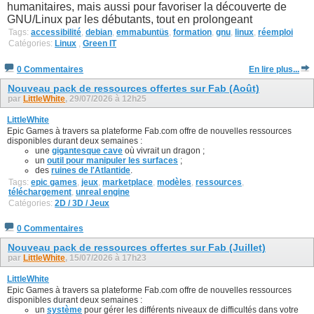
humanitaires, mais aussi pour favoriser la découverte de
GNU/Linux par les débutants, tout en prolongeant
Tags:
accessibilité
,
debian
,
emmabuntüs
,
formation
,
gnu
,
linux
,
réemploi
Catégories:
Linux
,
Green IT
0 Commentaires
En lire plus...
Nouveau pack de ressources offertes sur Fab (Août)
par
LittleWhite
, 29/07/2026 à 12h25
LittleWhite
Epic Games à travers sa plateforme Fab.com offre de nouvelles ressources
disponibles durant deux semaines :
une
gigantesque cave
où vivrait un dragon ;
un
outil pour manipuler les surfaces
;
des
ruines de l'Atlantide
.
Tags:
epic games
,
jeux
,
marketplace
,
modèles
,
ressources
,
téléchargement
,
unreal engine
Catégories:
2D / 3D / Jeux
0 Commentaires
Nouveau pack de ressources offertes sur Fab (Juillet)
par
LittleWhite
, 15/07/2026 à 17h23
LittleWhite
Epic Games à travers sa plateforme Fab.com offre de nouvelles ressources
disponibles durant deux semaines :
un
système
pour gérer les différents niveaux de difficultés dans votre