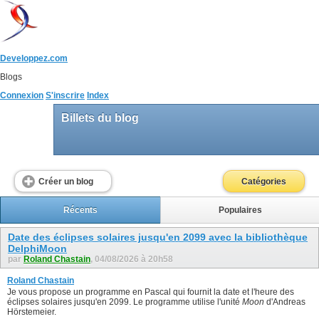
Developpez.com
Blogs
Connexion
S'inscrire
Index
Billets du blog
Créer un blog
Catégories
Récents
Populaires
Date des éclipses solaires jusqu'en 2099 avec la bibliothèque
DelphiMoon
par
Roland Chastain
, 04/08/2026 à 20h58
Roland Chastain
Je vous propose un programme en Pascal qui fournit la date et l'heure des
éclipses solaires jusqu'en 2099. Le programme utilise l'unité
Moon
d'Andreas
Hörstemeier.