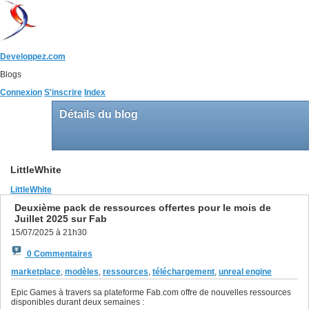
Developpez.com
Blogs
Connexion
S'inscrire
Index
Détails du blog
LittleWhite
LittleWhite
Deuxième pack de ressources offertes pour le mois de
Juillet 2025 sur Fab
15/07/2025 à 21h30
0 Commentaires
marketplace
,
modèles
,
ressources
,
téléchargement
,
unreal engine
Epic Games à travers sa plateforme Fab.com offre de nouvelles ressources
disponibles durant deux semaines :