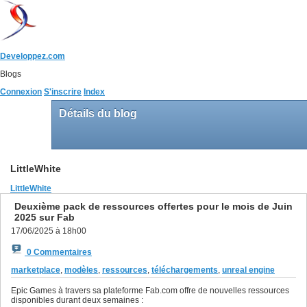
Developpez.com
Blogs
Connexion
S'inscrire
Index
Détails du blog
LittleWhite
LittleWhite
Deuxième pack de ressources offertes pour le mois de Juin
2025 sur Fab
17/06/2025 à 18h00
0 Commentaires
marketplace
,
modèles
,
ressources
,
téléchargements
,
unreal engine
Epic Games à travers sa plateforme Fab.com offre de nouvelles ressources
disponibles durant deux semaines :