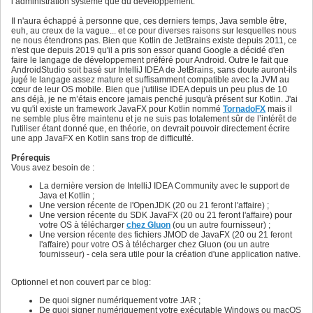
l’administration système que du développement.
Il n'aura échappé à personne que, ces derniers temps, Java semble être,
euh, au creux de la vague... et ce pour diverses raisons sur lesquelles nous
ne nous étendrons pas. Bien que Kotlin de JetBrains existe depuis 2011, ce
n'est que depuis 2019 qu'il a pris son essor quand Google a décidé d'en
faire le langage de développement préféré pour Android. Outre le fait que
AndroidStudio soit basé sur IntelliJ IDEA de JetBrains, sans doute auront-ils
jugé le langage assez mature et suffisamment compatible avec la JVM au
cœur de leur OS mobile. Bien que j'utilise IDEA depuis un peu plus de 10
ans déjà, je ne m’étais encore jamais penché jusqu'à présent sur Kotlin. J'ai
vu qu'il existe un framework JavaFX pour Kotlin nommé
TornadoFX
mais il
ne semble plus être maintenu et je ne suis pas totalement sûr de l’intérêt de
l'utiliser étant donné que, en théorie, on devrait pouvoir directement écrire
une app JavaFX en Kotlin sans trop de difficulté.
Prérequis
Vous avez besoin de :
La dernière version de IntelliJ IDEA Community avec le support de
Java et Kotlin ;
Une version récente de l'OpenJDK (20 ou 21 feront l'affaire) ;
Une version récente du SDK JavaFX (20 ou 21 feront l'affaire) pour
votre OS à télécharger
chez Gluon
(ou un autre fournisseur) ;
Une version récente des fichiers JMOD de JavaFX (20 ou 21 feront
l'affaire) pour votre OS à télécharger chez Gluon (ou un autre
fournisseur) - cela sera utile pour la création d'une application native.
Optionnel et non couvert par ce blog:
De quoi signer numériquement votre JAR ;
De quoi signer numériquement votre exécutable Windows ou macOS