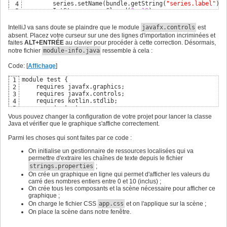
        series.setName
(
bundle.getString
(
"series.label"
)
)
;

4
        IntStream.rangeClosed
(
0
, 
10
)
5
                .forEach
(
x -> 
{
6
final
double
 y = Math.pow
(
x, 
2
)
;

7
IntelliJ va sans doute se plaindre que le module
javafx.controls
est
final
var
 data = 
new
 XYChart.Data<Num
8
absent. Placez votre curseur sur une des lignes d'importation incriminées et
                    series.getData
(
)
.add
(
data
)
;

9
faites
ALT+ENTRÉE
au clavier pour procéder à cette correction. Désormais,
}
)
;

10
notre fichier
module-info.java
ressemble à cela :
final
var
 xAxis = 
new
 NumberAxis
(
0
, 
10
, 
5
)
;

11
        xAxis.setLabel
(
bundle.getString
(
"xaxis.label"
)
)
;

12
Code: [
Affichage
]
final
var
 yAxis = 
new
 NumberAxis
(
0
, 
100
, 
10
)
;

13
        yAxis.setLabel
(
bundle.getString
(
"yaxis.label"
)
)
;

14
module test {

1
final
var
 chart = 
new
 LineChart<>
(
xAxis, yAxis
)
;

15
    requires javafx.graphics;

2
        chart.getData
(
)
.add
(
series
)
;

16
    requires javafx.controls;

3
// Mise en place de la scène.
17
    requires kotlin.stdlib;

4
final
var
 root = 
new
 StackPane
(
)
;

18
    exports test;

5
        root.getChildren
(
)
.setAll
(
chart
)
;

19
}
6
Vous pouvez changer la configuration de votre projet pour lancer la classe
var
 scene = 
new
 Scene
(
root
)
;

20
Java et vérifier que le graphique s'affiche correctement.
// Gestion des CSS.
21
        Optional.ofNullable
(
getClass
(
)
.getResource
(
"app.c
22
Parmi les choses qui sont faites par ce code :
                .map
(
URL::toExternalForm
)
23
                .ifPresent
(
scene.getStylesheets
(
)
::add
)
;

24
On initialise un gestionnaire de ressources localisées qui va
// Gestion de la fenêtre.
25
permettre d'extraire les chaînes de texte depuis le fichier
        stage.setTitle
(
bundle.getString
(
"app.title.fx"
)
)
;

26
strings.properties
;
        stage.setWidth
(
800
)
;

27
        stage.setHeight
(
600
)
;

28
On crée un graphique en ligne qui permet d'afficher les valeurs du
        stage.setScene
(
scene
)
;

29
carré des nombres entiers entre 0 et 10 (inclus) ;
        stage.show
(
)
;
30
On crée tous les composants et la scène nécessaire pour afficher ce
graphique ;
On charge le fichier CSS
app.css
et on l'applique sur la scène ;
On place la scène dans notre fenêtre.