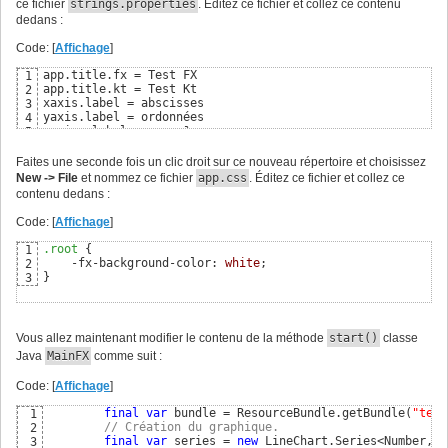
ce fichier
strings.properties
. Éditez ce fichier et collez ce contenu
dedans :
Code: [
Affichage
]
app.title.fx = Test FX

1
app.title.kt = Test Kt

2
xaxis.label = abscisses

3
yaxis.label = ordonnées

4
series.label = y = x²
5
Faites une seconde fois un clic droit sur ce nouveau répertoire et choisissez
New -> File
et nommez ce fichier
app.css
. Éditez ce fichier et collez ce
contenu dedans :
Code: [
Affichage
]
.root
{
1
    -fx-background-color: 
white
2
}
3
Vous allez maintenant modifier le contenu de la méthode
start()
classe
Java
MainFX
comme suit :
Code: [
Affichage
]
final
var
 bundle = ResourceBundle.getBundle
(
"test
1
// Création du graphique.
2
final
var
 series = 
new
 LineChart.Series<Number, N
3