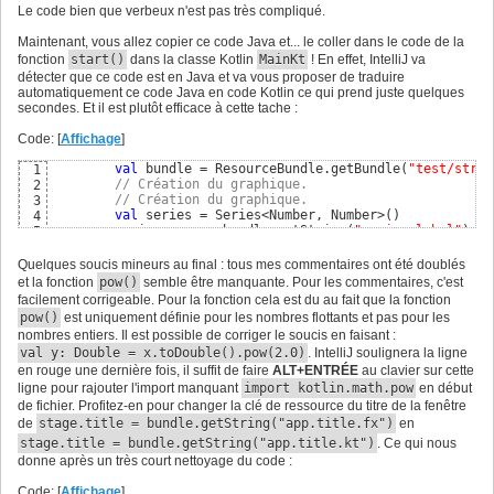
Le code bien que verbeux n'est pas très compliqué.
Maintenant, vous allez copier ce code Java et... le coller dans le code de la
fonction
start()
dans la classe Kotlin
MainKt
! En effet, IntelliJ va
détecter que ce code est en Java et va vous proposer de traduire
automatiquement ce code Java en code Kotlin ce qui prend juste quelques
secondes. Et il est plutôt efficace à cette tache :
Code: [
Affichage
]
val
 bundle = ResourceBundle.getBundle
(
"test/strin
1
// Création du graphique.
2
// Création du graphique.
3
val
 series = Series<Number, Number>
(
)
4
        series.name = bundle.getString
(
"series.label"
)
5
        IntStream.rangeClosed
(
0
, 
10
)
6
            .forEach 
{
 x: 
Int
 ->

7
Quelques soucis mineurs au final : tous mes commentaires ont été doublés
val
 y: 
Double
 = x.pow
(
2.0
)
8
et la fonction
pow()
semble être manquante. Pour les commentaires, c'est
val
data
 = XYChart.Data<Number, Number>
(
x
9
facilement corrigeable. Pour la fonction cela est du au fait que la fonction
                series.
data
.add
(
data
)
10
pow()
est uniquement définie pour les nombres flottants et pas pour les
}
11
nombres entiers. Il est possible de corriger le soucis en faisant :
val
 xAxis = NumberAxis
(
0.0
, 
10.0
, 
5.0
)
12
val y: Double = x.toDouble().pow(2.0)
. IntelliJ soulignera la ligne
        xAxis.label = bundle.getString
(
"xaxis.label"
)
13
val
 yAxis = NumberAxis
(
0.0
, 
100.0
, 
10.0
)
en rouge une dernière fois, il suffit de faire
14
ALT+ENTRÉE
au clavier sur cette
        yAxis.label = bundle.getString
(
"yaxis.label"
)
15
ligne pour rajouter l'import manquant
import kotlin.math.pow
en début
val
 chart = LineChart
(
xAxis, yAxis
)
16
de fichier. Profitez-en pour changer la clé de ressource du titre de la fenêtre
        chart.
data
.add
(
series
)
17
de
stage.title = bundle.getString("app.title.fx")
en
// Mise en place de la scène.
18
stage.title = bundle.getString("app.title.kt")
. Ce qui nous
// Mise en place de la scène.
19
donne après un très court nettoyage du code :
val
 root = StackPane
(
)
20
        root.children.setAll
(
chart
)
21
Code: [
Affichage
]
val
 scene = Scene
(
root
)
22