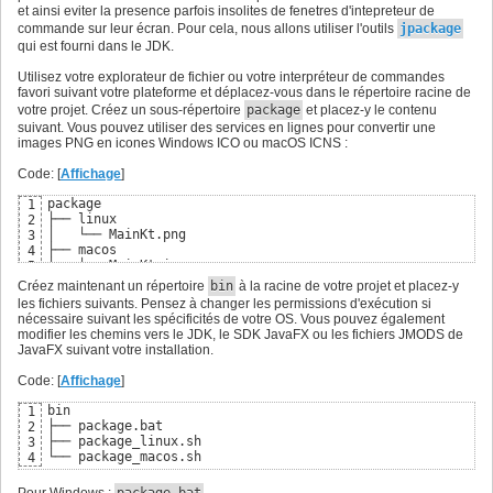
et ainsi eviter la presence parfois insolites de fenetres d'intepreteur de
commande sur leur écran. Pour cela, nous allons utiliser l'outils
jpackage
qui est fourni dans le JDK.
Utilisez votre explorateur de fichier ou votre interpréteur de commandes
favori suivant votre plateforme et déplacez-vous dans le répertoire racine de
votre projet. Créez un sous-répertoire
package
et placez-y le contenu
suivant. Vous pouvez utiliser des services en lignes pour convertir une
images PNG en icones Windows ICO ou macOS ICNS :
Code: [
Affichage
]
package

1
├── linux

2
│   └── MainKt.png

3
├── macos

4
│   └── MainKt.icns

5
└── windows

6
Créez maintenant un répertoire
bin
à la racine de votre projet et placez-y
    └──  MainKt.ico
7
les fichiers suivants. Pensez à changer les permissions d'exécution si
nécessaire suivant les spécificités de votre OS. Vous pouvez également
modifier les chemins vers le JDK, le SDK JavaFX ou les fichiers JMODS de
JavaFX suivant votre installation.
Code: [
Affichage
]
bin

1
├── package.bat

2
├── package_linux.sh

3
└── package_macos.sh
4
Pour Windows :
package.bat