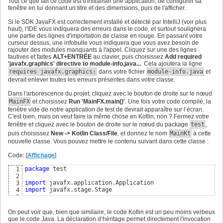
Tout ce que fait ce code est d'initialiser une application, de configurer sa
        Application.launch
(
args
)
;

8
fenêtre en lui donnant un titre et des dimensions, puis de l'afficher.
}
9
10
Si le SDK JavaFX est correctement installé et détecté par IntelliJ (voir plus
@Override
11
haut), l'IDE vous indiquera des erreurs dans le code, et surtout soulignera
public
void
 start
(
final
 Stage stage
)
throws
 Exception
12
une partie des lignes d'importation de classe en rouge. En passant votre
        stage.setTitle
(
"Test FX"
)
;

13
curseur dessus, une infobulle vous indiquera que vous avez besoin de
        stage.setWidth
(
800
)
;

14
rajouter des modules manquants à l'appel. Cliquez sur une des lignes
        stage.setHeight
(
600
)
;

15
fautives et faites
ALT+ENTRÉE
au clavier, puis choisissez
Add required
        stage.show
(
)
16
'javafx.graphics' directive to module-info.java...
. Cela ajoutera la ligne
}
17
requires javafx.graphics;
dans votre fichier
module-info.java
et
}
18
devrait enlever toutes les erreurs présentes dans votre classe.
Dans l'arborescence du projet, cliquez avec le bouton de droite sur le nœud
MainFX
et choisissez
Run 'MainFX.main()'
. Une fois votre code compilé, la
fenêtre vide de notre application de test de devrait apparaître sur l’écran.
C'est bien, mais on veut faire la même chose en Kotlin, non ? Fermez votre
fenêtre et cliquez avec le bouton de droite sur le nœud du package
test
,
puis choisissez
New -> Kotlin Class/File
, et donnez le nom
MainKt
à cette
nouvelle classe. Vous pouvez mettre le contenu suivant dans cette classe :
Code: [
Affichage
]
package
 test

1
2
import
3
import
 javafx.stage.Stage

4
5
class
 MainKt : Application
(
)
{
6
override
fun
 start
(
stage: Stage
)
{
7
On peut voir que, bien que similaire, le code Kotlin est un peu moins verbeux
        stage.title = 
"Test Kt"
8
que le code Java. La déclaration d’héritage permet directement l'invocation