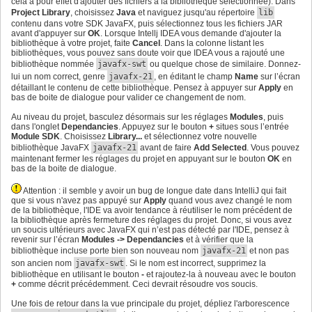
cela a pour effet d'ajouter des fichiers a la bibliothèque sélectionnée). Dans
Project Library
, choisissez
Java
et naviguez jusqu'au répertoire
lib
contenu dans votre SDK JavaFX, puis sélectionnez tous les fichiers JAR
avant d'appuyer sur
OK
. Lorsque Intellj IDEA vous demande d'ajouter la
bibliothèque à votre projet, faite
Cancel
. Dans la colonne listant les
bibliothèques, vous pouvez sans doute voir que IDEA vous a rajouté une
bibliothèque nommée
javafx-swt
ou quelque chose de similaire. Donnez-
lui un nom correct, genre
javafx-21
, en éditant le champ
Name
sur l’écran
détaillant le contenu de cette bibliothèque. Pensez à appuyer sur
Apply
en
bas de boite de dialogue pour valider ce changement de nom.
Au niveau du projet, basculez désormais sur les réglages
Modules
, puis
dans l'onglet
Dependancies
. Appuyez sur le bouton
+
situes sous l’entrée
Module SDK
. Choisissez
Library...
et sélectionnez votre nouvelle
bibliothèque JavaFX
javafx-21
avant de faire
Add Selected
. Vous pouvez
maintenant fermer les réglages du projet en appuyant sur le bouton
OK
en
bas de la boite de dialogue.
Attention : il semble y avoir un bug de longue date dans IntelliJ qui fait
que si vous n'avez pas appuyé sur
Apply
quand vous avez changé le nom
de la bibliothèque, l'IDE va avoir tendance à réutiliser le nom précédent de
la bibliothèque après fermeture des réglages du projet. Donc, si vous avez
un soucis ultérieurs avec JavaFX qui n’est pas détecté par l'IDE, pensez à
revenir sur l’écran
Modules -> Dependancies
et à vérifier que la
bibliothèque incluse porte bien son nouveau nom
javafx-21
et non pas
son ancien nom
javafx-swt
. Si le nom est incorrect, supprimez la
bibliothèque en utilisant le bouton
-
et rajoutez-la à nouveau avec le bouton
+
comme décrit précédemment. Ceci devrait résoudre vos soucis.
Une fois de retour dans la vue principale du projet, dépliez l'arborescence