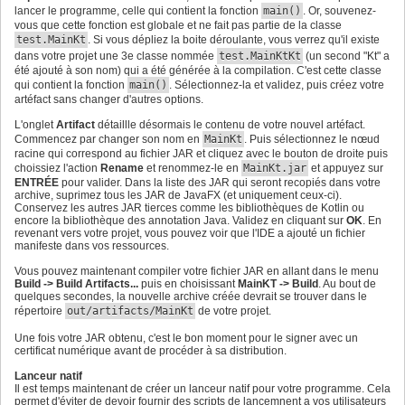
val
 chart = LineChart
(
xAxis, yAxis
)
lancer le programme, celle qui contient la fonction
32
main()
. Or, souvenez-
        chart.
data
.add
(
series
)
33
vous que cette fonction est globale et ne fait pas partie de la classe
// Mise en place de la scène.
34
test.MainKt
. Si vous dépliez la boite déroulante, vous verrez qu'il existe
val
 root = StackPane
(
)
35
dans votre projet une 3e classe nommée
test.MainKtKt
(un second "Kt" a
        root.children.setAll
(
chart
)
36
été ajouté à son nom) qui a été générée à la compilation. C'est cette classe
val
 scene = Scene
(
root
)
37
qui contient la fonction
main()
. Sélectionnez-la et validez, puis créez votre
// Gestion des CSS.
38
        Optional.ofNullable
(
javaClass.getResource
(
"app.cs
artéfact sans changer d'autres options.
39
            .map 
{
 obj: URL -> obj.toExternalForm
(
)
}
40
            .ifPresent 
{
 e: 
String
? -> scene.stylesheets.
L'onglet
41
Artifact
détaillle désormais le contenu de votre nouvel artéfact.
// Gestion de la fenêtre.
42
Commencez par changer son nom en
MainKt
. Puis sélectionnez le nœud
        stage.title = bundle.getString
(
"app.title.kt"
)
43
racine qui correspond au fichier JAR et cliquez avec le bouton de droite puis
        stage.width = 
800.0
44
choissiez l'action
Rename
et renommez-le en
MainKt.jar
et appuyez sur
        stage.height = 
600.0
45
ENTRÉE
pour valider. Dans la liste des JAR qui seront recopiés dans votre
        stage.scene = scene

46
archive, suprimez tous les JAR de JavaFX (et uniquement ceux-ci).
        stage.show
(
)
47
Conservez les autres JAR tierces comme les bibliothèques de Kotlin ou
}
48
encore la bibliothèque des annotation Java. Validez en cliquant sur
OK
. En
}
49
revenant vers votre projet, vous pouvez voir que l'IDE a ajouté un fichier
50
manifeste dans vos ressources.
fun
 main
(
vararg
 args: 
String
)
{
51
    Application.launch
(
MainKt::
class
.java, *args
)
52
Vous pouvez maintenant compiler votre fichier JAR en allant dans le menu
}
53
Build -> Build Artifacts...
puis en choisissant
MainKT -> Build
. Au bout de
quelques secondes, la nouvelle archive créée devrait se trouver dans le
répertoire
out/artifacts/MainKt
de votre projet.
Une fois votre JAR obtenu, c'est le bon moment pour le signer avec un
certificat numérique avant de procéder à sa distribution.
Lanceur natif
Il est temps maintenant de créer un lanceur natif pour votre programme. Cela
permet d'éviter de devoir fournir des scripts de lancemnent a vos utilisateurs