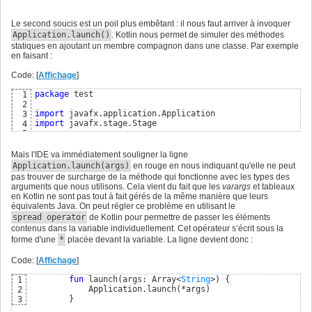
Le second soucis est un poil plus embêtant : il nous faut arriver à invoquer
Application.launch()
. Kotlin nous permet de simuler des méthodes
statiques en ajoutant un membre compagnon dans une classe. Par exemple
en faisant :
Code: [
Affichage
]
package
 test

1
2
import
3
import
 javafx.stage.Stage

4
5
class
 MainKt : Application
(
)
{
6
companion
object
{
7
Mais l'IDE va immédiatement souligner la ligne
fun
 launch
(
args: Array<
String
>
)
{
8
Application.launch(args)
en rouge en nous indiquant qu'elle ne peut
            Application.launch
(
args
)
9
pas trouver de surcharge de la méthode qui fonctionne avec les types des
}
10
arguments que nous utilisons. Cela vient du fait que les
varargs
et tableaux
}
11
en Kotlin ne sont pas tout à fait gérés de la même manière que leurs
12
équivalents Java. On peut régler ce problème en utilisant le
override
fun
 start
(
stage: Stage
)
{
13
spread operator
de Kotlin pour permettre de passer les éléments
        stage.title = 
"Test Kt"
14
contenus dans la variable individuellement. Cet opérateur s’écrit sous la
        stage.width = 
800.0
15
forme d'une
*
placée devant la variable. La ligne devient donc :
        stage.height = 
600.0
16
        stage.show
(
)
17
}
Code: [
18
Affichage
]
}
19
fun
 launch
(
args: Array<
String
>
)
{
20
1
            Application.launch
fun
 main
(
args: Array<
String
>
)
(
{
*args
)
21
2
    MainKt.launch
}
(
args
)
22
3
}
23