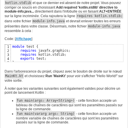
kotlin.stdlib
et que ce dernier est absent de notre projet. Vous pouvez
corriger ce soucis en choisissant
Add required 'kotlin.stdlib' directive to
module-info.java...
directement dans l'infobulle ou en faisant
ALT+ENTRÉE
sur la ligne incriminée. Cela rajoutera la ligne
requires kotlin.stdlib;
dans votre fichier
module-info.java
et devrait enlever toutes les erreurs
présentes dans votre classe. Désormais, notre fichier
module-info.java
ressemble à cela :
Code: [
Affichage
]
module
 test 
{
1
requires
 javafx.graphics;

2
requires
 kotlin.stdlib;

3
exports
4
}
5
Dans l'arborescence du projet, cliquez avec le bouton de droite sur le nœud
MainKt.kt
et choisissez
Run 'MainKt'
pour voir s'afficher "Hello World!" sur
votre sortie.
À noter que les variantes suivantes sont également valides pour décrire un
point de lancement Kotlin :
fun main(args: Array<String>)
- cette fonction accepte un
tableau de chaînes de caractères qui sont les paramètres passés sur
la ligne de commande.
fun main(vararg args: String)
- cette fonction accepte un
nombre variable de chaînes de caractères qui sont les paramètres
passés sur la ligne de commande.