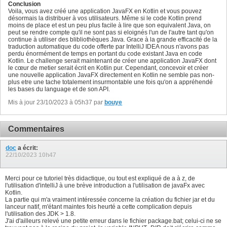
Conclusion
Voila, vous avez créé une application JavaFX en Kotlin et vous pouvez
désormais la distribuer à vos utilisateurs. Même si le code Kotlin prend
moins de place et est un peu plus facile à lire que son equivalent Java, on
peut se rendre compte qu'il ne sont pas si eloignés l'un de l'autre tant qu'on
continue à utiliser des blibliothèques Java. Grace à la grande efficacité de la
traduction automatique du code offerte par IntelliJ IDEA nous n'avons pas
perdu énormément de temps en portant du code existant Java en code
Kotlin. Le challenge serait maintenant de créer une application JavaFX dont
le cœur de metier serait écrit en Kotlin pur. Cependant, concevoir et créer
une nouvelle application JavaFX directement en Kotlin ne semble pas non-
plus etre une tache totalement insurmontable une fois qu'on a appréhendé
les bases du language et de son API.
Mis à jour 23/10/2023 à 05h37 par
bouye
Commentaires
doc
a écrit:
22/10/2023
10h47
Merci pour ce tutoriel très didactique, ou tout est expliqué de a à z, de
l'utilisation d'intelliJ à une brève introduction a l'utilisation de javaFx avec
Kotlin.
La partie qui m'a vraiment intéressée concerne la création du fichier jar et du
lanceur natif, m'étant maintes fois heurté a cette complication depuis
l'utilisation des JDK > 1.8.
J'ai d'ailleurs relevé une petite erreur dans le fichier package.bat; celui-ci ne se