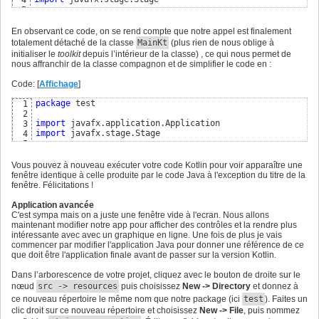
5
class
 MainKt : Application
(
)
{
6
companion
object
{
7
En observant ce code, on se rend compte que notre appel est finalement
fun
 launch
(
vararg
 args: 
String
)
{
8
totalement détaché de la classe
MainKt
(plus rien de nous oblige à
            Application.launch
(
MainKt::
class
.java, *args
)
9
initialiser le
toolkit
depuis l’intérieur de la classe) , ce qui nous permet de
}
10
nous affranchir de la classe compagnon et de simplifier le code en :
}
11
12
Code: [
Affichage
]
override
fun
 start
(
stage: Stage
)
{
13
        stage.title = 
"Test Kt"
14
package
 test

1
        stage.width = 
800.0
15
2
        stage.height = 
600.0
16
import
3
        stage.show
(
)
17
import
 javafx.stage.Stage

4
}
18
5
}
19
class
 MainKt : Application
(
)
{
6
20
override
fun
 start
(
stage: Stage
)
{
7
Vous pouvez à nouveau exécuter votre code Kotlin pour voir apparaître une
fun
 main
(
vararg
 args: 
String
)
{
21
        stage.title = 
"Test Kt"
8
fenêtre identique à celle produite par le code Java à l'exception du titre de la
    MainKt.launch
(
*args
)
22
        stage.width = 
800.0
9
fenêtre. Félicitations !
}
23
        stage.height = 
600.0
10
        stage.show
(
)
11
Application avancée
}
12
C'est sympa mais on a juste une fenêtre vide à l'ecran. Nous allons
}
13
maintenant modifier notre app pour afficher des contrôles et la rendre plus
14
intéressante avec avec un graphique en ligne. Une fois de plus je vais
fun
 main
(
vararg
 args: 
String
)
{
15
commencer par modifier l'application Java pour donner une référence de ce
    Application.launch
(
MainKt::
class
.java, *args
)
16
que doit être l'application finale avant de passer sur la version Kotlin.
}
17
Dans l’arborescence de votre projet, cliquez avec le bouton de droite sur le
nœud
src -> resources
puis choisissez
New -> Directory
et donnez à
ce nouveau répertoire le même nom que notre package (ici
test
). Faites un
clic droit sur ce nouveau répertoire et choisissez
New -> File
, puis nommez