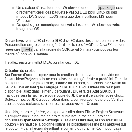
;
Un créateur d'installeur pour Windows (cependant
jpackage
peut
directement créer des paquets RPM ou DEB pour Linux ou des
images DMG pour macOS ainsi que des installeurs MSI pour
Windows)
De quoi signer numériquement votre installeur Windows ou votre
image macOS.
Désarchivez votre JDK et votre SDK JavaFX dans des emplacements vides.
Personnellement, je place en général les fichiers JMOD de JavaFX dans un
répertoire
jmods
dans la racine du SDK JavaFX mais vous pouvez les
mettre où bon vous semble.
Installez ensuite IntelliJ IDEA, puis lancez l'IDE.
Création du projet
Sur l’écran d’accueil, optez pour la création d'un nouveau projet vide en
faisant
New Project
mais ne choissisez pas un générateur prédéfini. Dans la
configuration de ce projet vide, donnez-lui un nom, puis choisissez
Kotlin
au
lieu de Java en tant que
Langage
. Si le JDK qui vous intéresse n'est pas
disponible, allez dans le menu déroulant
JDK
et faites
Add SDK
puis
naviguez vers la racine de votre copie du JDK avant de valider votre choix.
Sélectionnez ce JDK à votre retour dans la configuration du projet. Vérifiez
que tous vos réglages sont corrects et appuyez sur
Create
.
Une fois, le projet généré, vous pouvez aller dans
File -> Project Structure...
ou cliquez avec le bouton de droite sur le nœud racine du projet et
choisissez
Open Module Settings
. Allez dans
Libraries
, et appuyez sur le
bouton
+
en haut de la colonne listant les bibliothèques (ne pas appuyer sur
le bouton
+
dans l’écran détaillant le contenu du runtime Kotlin pour Java,