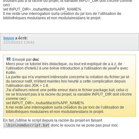
trouvant pas à la racine du projet, la variable INPUT_DIR doit s'écrire comme
ceci :
set INPUT_DIR=../out\artifacts\%APP_NAME%
Il me reste une interrogation surla création du jar lors de l’utilisation de
bibliothèques modulaires et non modulairesdans le projet.
bouye
a écrit:
22/10/2023
13h42
Envoyé par
doc
Merci pour ce tutoriel très didactique, ou tout est expliqué de a à z, de
l'utilisation d'intelliJ à une brève introduction a l'utilisation de javaFx avec
Kotlin.
La partie qui m'a vraiment intéressée concerne la création du fichier jar et
du lanceur natif, m'étant maintes fois heurté a cette complication depuis
l'utilisation des JDK > 1.8.
J'ai d'ailleurs relevé une petite erreur dans le fichier package.bat; celui-ci
ne se trouvant pas à la racine du projet, la variable INPUT_DIR doit s'écrire
comme ceci :
set INPUT_DIR=../out\artifacts\%APP_NAME%
Il me reste une interrogation surla création du jar lors de l’utilisation de
bibliothèques modulaires et non modulairesdans le projet.
En fait, j'utilise le script depuis la racine du projet en faisant
.\bin\nomduscript.bat
donc le soucis ne se pose pas pour moi.