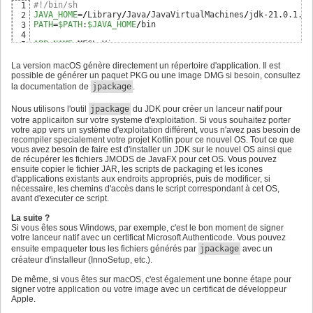
#!/bin/sh
1
FX_HOME
=
/
home
/
fabriceb
/
devel
/
java
/
lib
/
javafx
/
17
JAVA_HOME
=
/
Library
/
Java
/
JavaVirtualMachines
/
jdk-21.0.1.jd
2
FX_LIBS
=
$FX_HOME
/
18
PATH
=
$PATH
:
$JAVA_HOME
/
bin

3
FX_JMODS
=
$FX_HOME
/
jmods

19
4
20
APP_NAME
5
if
[
[
-d
$OUTPUT_DIR
/
$APP_NAME
]
]
; 
then
21
APP_TYPE
6
rm
-rf
$OUTPUT_DIR
/
$APP_NAME
22
APP_ICON
=.
/
package
/
macosx
/
$APP_NAME
.icns

7
La version macOS génère directement un répertoire d'application. Il est
fi
23
8
possible de générer un paquet PKG ou une image DMG si besoin, consultez
mkdir
-p
$OUTPUT_DIR
24
MAIN_JAR
9
# Test the app works.
la documentation de
25
jpackage
.
MODULES
=javafx.graphics,javafx.controls

10
#java --module-path $FX_LIBS --add-modules $MODULES -jar 
26
11
# Create native launcher.
27
Nous utilisons l'outil
jpackage
du JDK pour créer un lanceur natif pour
INPUT_DIR
=.
/
out
/
artifacts
/
12
jpackage 
--type
$APP_TYPE
--input
$INPUT_DIR
--name
$APP_
28
votre applicaiton sur votre systeme d'exploitation. Si vous souhaitez porter
OUTPUT_DIR
=redist

13
votre app vers un système d'exploitation différent, vous n'avez pas besoin de
14
recompiler specialement votre projet Kotlin pour ce nouvel OS. Tout ce que
FX_HOME
=
/
Users
/
fabriceb
/
devel
/
lib
/
javafx
/
15
vous avez besoin de faire est d'installer un JDK sur le nouvel OS ainsi que
FX_LIBS
=
$FX_HOME
/
16
de récupérer les fichiers JMODS de JavaFX pour cet OS. Vous pouvez
FX_JMODS
=
$FX_HOME
/
jmods

17
ensuite copier le fichier JAR, les scripts de packaging et les icones
18
d'applications existants aux endroits appropriés, puis de modificer, si
if
[
[
-d
$OUTPUT_DIR
/
$APP_NAME
]
]
; 
then
19
nécessaire, les chemins d'accès dans le script correspondant à cet OS,
rm
-rf
$OUTPUT_DIR
/
$APP_NAME
20
avant d'executer ce script.
fi
21
mkdir
-p
$OUTPUT_DIR
22
La suite ?
# Test the app works.
23
Si vous êtes sous Windows, par exemple, c'est le bon moment de signer
#java --module-path $FX_LIBS --add-modules $MODULES -jar 
24
votre lanceur natif avec un certificat Microsoft Authenticode. Vous pouvez
# Create native launcher.
25
ensuite empaqueter tous les fichiers générés par
jpackage
avec un
jpackage 
--type
$APP_TYPE
--input
$INPUT_DIR
--name
$APP_
26
créateur d'installeur (InnoSetup, etc.).
De même, si vous êtes sur macOS, c'est également une bonne étape pour
signer votre application ou votre image avec un certificat de développeur
Apple.