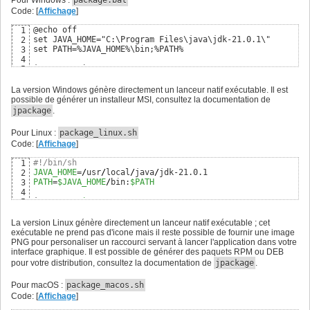
Code: [
Affichage
]
@echo off

1
set JAVA_HOME="C:\Program Files\java\jdk-21.0.1\"

2
set PATH=%JAVA_HOME%\bin;%PATH%

3
4
java -version

5
6
set APP_NAME=MainKt

7
La version Windows génère directement un lanceur natif exécutable. Il est
set APP_TYPE=app-image

8
possible de générer un installeur MSI, consultez la documentation de
set APP_ICON=./package/windows/%APP_NAME%.ico

9
jpackage
.
10
set MAIN_JAR=%APP_NAME%.jar

11
Pour Linux :
package_linux.sh
set MODULES=javafx.graphics,javafx.controls

12
Code: [
Affichage
]
13
set INPUT_DIR=out\artifacts\%APP_NAME%

14
#!/bin/sh
1
set OUTPUT_DIR=redist

15
JAVA_HOME
=
/
usr
/
local
/
java
/
2
16
PATH
=
$JAVA_HOME
/
bin:
$PATH
3
set FX_HOME=E:\fabriceb\Devel\Java\lib\JavaFX\javafx-sdk-2
17
4
set FX_LIBS=%FX_HOME%\lib

18
java 
-version
5
set FX_JMODS=%FX_HOME%\jmods

19
6
20
APP_NAME
7
La version Linux génère directement un lanceur natif exécutable ; cet
if exist %OUTPUT_DIR%\%APP_NAME% rmdir /s /q %OUTPUT_DIR%
21
APP_TYPE
8
exécutable ne prend pas d'icone mais il reste possible de fournir une image
if not exist %OUTPUT_DIR% mkdir %OUTPUT_DIR%

22
APP_ICON
=

9
PNG pour personaliser un raccourci servant à lancer l'application dans votre
REM Test the app works.

23
10
interface graphique. Il est possible de générer des paquets RPM ou DEB
REM java --module-path $FX_LIBS --add-modules $MODULES -j
24
MAIN_JAR
=
$APP_NAME
11
REM Create native launcher.

pour votre distribution, consultez la documentation de
25
jpackage
.
MODULES
=javafx.graphics,javafx.controls

12
jpackage --type %APP_TYPE% --input %INPUT_DIR% --name %AP
26
13
Pour macOS :
package_macos.sh
INPUT_DIR
=.
/
out
/
artifacts
/
$APP_NAME
14
Code: [
Affichage
]
OUTPUT_DIR
=redist

15
16