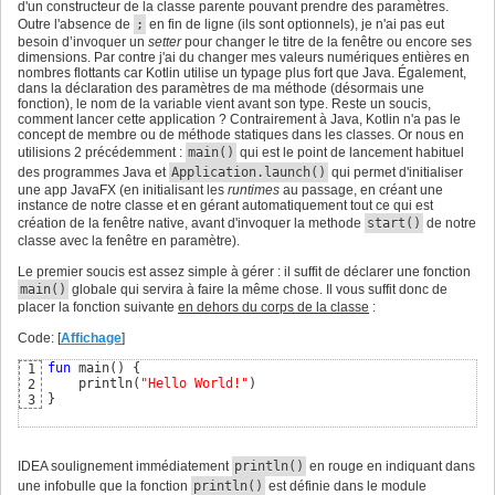
        stage.width = 
800.0
9
d'un constructeur de la classe parente pouvant prendre des paramètres.
        stage.height = 
600.0
10
Outre l'absence de
;
en fin de ligne (ils sont optionnels), je n'ai pas eut
        stage.show
(
)
11
besoin d’invoquer un
setter
pour changer le titre de la fenêtre ou encore ses
}
12
dimensions. Par contre j'ai du changer mes valeurs numériques entières en
}
13
nombres flottants car Kotlin utilise un typage plus fort que Java. Également,
dans la déclaration des paramètres de ma méthode (désormais une
fonction), le nom de la variable vient avant son type. Reste un soucis,
comment lancer cette application ? Contrairement à Java, Kotlin n'a pas le
concept de membre ou de méthode statiques dans les classes. Or nous en
utilisions 2 précédemment :
main()
qui est le point de lancement habituel
des programmes Java et
Application.launch()
qui permet d'initialiser
une app JavaFX (en initialisant les
runtimes
au passage, en créant une
instance de notre classe et en gérant automatiquement tout ce qui est
création de la fenêtre native, avant d'invoquer la methode
start()
de notre
classe avec la fenêtre en paramètre).
Le premier soucis est assez simple à gérer : il suffit de déclarer une fonction
main()
globale qui servira à faire la même chose. Il vous suffit donc de
placer la fonction suivante
en dehors du corps de la classe
:
Code: [
Affichage
]
fun
 main
(
)
{
1
    println
(
"Hello World!"
)
2
}
3
IDEA soulignement immédiatement
println()
en rouge en indiquant dans
une infobulle que la fonction
println()
est définie dans le module