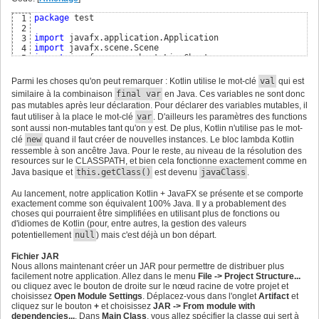
// Gestion des CSS.
23
package
 test

1
// Gestion des CSS.
24
2
        Optional.ofNullable
(
javaClass.getResource
(
"app.cs
25
import
3
            .map 
{
 obj: URL -> obj.toExternalForm
(
)
}
26
import
4
            .ifPresent 
{
 e: 
String
? -> scene.stylesheets.
27
import
5
// Gestion de la fenêtre.
28
import
6
// Gestion de la fenêtre.
29
import
7
        stage.title = bundle.getString
(
"app.title.fx"
)
30
Parmi les choses qu'on peut remarquer : Kotlin utilise le mot-clé
val
qui est
import
8
        stage.width = 
800.0
31
similaire à la combinaison
final var
en Java. Ces variables ne sont donc
import
9
        stage.height = 
600.0
32
pas mutables après leur déclaration. Pour déclarer des variables mutables, il
import
10
        stage.scene = scene

33
faut utiliser à la place le mot-clé
var
. D'ailleurs les paramètres des functions
import
11
        stage.show
(
)
34
import
sont aussi non-mutables tant qu'on y est. De plus, Kotlin n'utilise pas le mot-
12
import
13
clé
new
quand il faut créer de nouvelles instances. Le bloc lambda Kotlin
import
 kotlin.math.pow

14
ressemble à son ancêtre Java. Pour le reste, au niveau de la résolution des
15
resources sur le CLASSPATH, et bien cela fonctionne exactement comme en
class
 MainKt : Application
(
)
{
16
Java basique et
this.getClass()
est devenu
javaClass
.
override
fun
 start
(
stage: Stage
)
{
17
val
 bundle = ResourceBundle.getBundle
(
"test/strin
18
Au lancement, notre application Kotlin + JavaFX se présente et se comporte
// Création du graphique.
19
exactement comme son équivalent 100% Java. Il y a probablement des
val
 series = Series<Number, Number>
(
)
20
choses qui pourraient être simplifiées en utilisant plus de fonctions ou
        series.name = bundle.getString
(
"series.label"
)
21
d'idiomes de Kotlin (pour, entre autres, la gestion des valeurs
        IntStream.rangeClosed
(
0
, 
10
)
22
potentiellement
null
) mais c'est déjà un bon départ.
            .forEach 
{
 x: 
Int
 ->

23
val
 y: 
Double
 = x.toDouble
(
)
.pow
(
2.0
)
24
Fichier JAR
val
data
 = XYChart.Data<Number, Number>
(
x
25
Nous allons maintenant créer un JAR pour permettre de distribuer plus
                series.
data
.add
(
data
)
26
facilement notre application. Allez dans le menu
File -> Project Structure...
}
27
ou cliquez avec le bouton de droite sur le nœud racine de votre projet et
val
 xAxis = NumberAxis
(
0.0
, 
10.0
, 
5.0
)
28
choisissez
Open Module Settings
. Déplacez-vous dans l'onglet
Artifact
et
        xAxis.label = bundle.getString
(
"xaxis.label"
)
29
cliquez sur le bouton
+
et choisissez
JAR -> From module with
val
 yAxis = NumberAxis
(
0.0
, 
100.0
, 
10.0
)
30
dependencies...
. Dans
Main Class
, vous allez spécifier la classe qui sert à
        yAxis.label = bundle.getString
(
"yaxis.label"
)
31