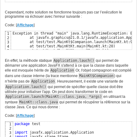
Cependant, notre solution ne fonctionne toujours pas car l’exécution le
programme va échouer avec l'erreur suivante :
Code: [
Affichage
]
Exception in thread "main" java.lang.RuntimeException: Err
1
	at javafx.graphics@21.0.1/javafx.application.Application.launch(Application.java:305)

2
	at test/test.MainKt$Companion.launch(MainKt.kt:9)

3
	at test/test.MainKtKt.main(MainKt.kt:20)

4
	at test/test.MainKtKt.main(MainKt.kt)
5
En effet, la méthode statique
Application.lauch()
qui permet de
démarrer une application JavaFX s'attend à ce que la classe dans laquelle
elle est invoquée hérite de
Application
Or, l'objet compagnon est compilé
dans une classe interne (la trace mentionne
MainKt$Companion
) qui
n’hérite pas de
Application
. Heureusement, il existe une variante de
Application.lauch()
qui permet de spécifier quelle classe doit être
utilisée pour initialiser l'app. On peut donc transformer le code en
Application.launch(MainKt::class.java, *args)
en utilisant la
syntaxe
MainKt::class.java
qui permet de récupérer la référence sur la
classe Java. Ce qui nous donne :
Code: [
Affichage
]
package
 test

1
2
import
3
import
 javafx.stage.Stage

4