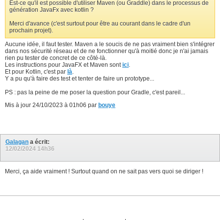
Est-ce qu'il est possible d'utiliser Maven (ou Graddle) dans le processus de
génération JavaFx avec kotlin ?
Merci d'avance (c'est surtout pour être au courant dans le cadre d'un
prochain projet).
Aucune idée, il faut tester. Maven a le soucis de ne pas vraiment bien s'intégrer
dans nos sécurité réseau et de ne fonctionner qu'à moitié donc je n'ai jamais
rien pu tester de concret de ce côté-là.
Les instructions pour JavaFX et Maven sont
ici
.
Et pour Kotlin, c'est par
là
.
Y a pu qu'à faire des test et tenter de faire un prototype...
PS : pas la peine de me poser la question pour Gradle, c'est pareil...
Mis à jour 24/10/2023 à 01h06 par
bouye
Galagan
a écrit:
12/02/2024
14h36
Merci, ça aide vraiment ! Surtout quand on ne sait pas vers quoi se diriger !