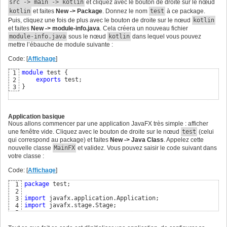
src -> main -> kotlin
et cliquez avec le bouton de droite sur le nœud
kotlin
et faites
New -> Package
. Donnez le nom
test
à ce package.
Puis, cliquez une fois de plus avec le bouton de droite sur le nœud
kotlin
et faites
New -> module-info.java
. Cela créera un nouveau fichier
module-info.java
sous le nœud
kotlin
dans lequel vous pouvez
mettre l’ébauche de module suivante :
Code: [
Affichage
]
module
 test 
{
1
exports
2
}
3
Application basique
Nous allons commencer par une application JavaFX très simple : afficher
une fenêtre vide. Cliquez avec le bouton de droite sur le nœud
test
(celui
qui correspond au package) et faites
New -> Java Class
. Appelez cette
nouvelle classe
MainFX
et validez. Vous pouvez saisir le code suivant dans
votre classe :
Code: [
Affichage
]
package
 test;

1
2
import
3
import
 javafx.stage.Stage;

4
5
public
final
class
 MainFX 
extends
 Application 
{
6
public
static
void
 main
(
final
 String... args
)
{
7