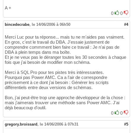
A +
0
0
bincedecrabe
,
le 14/06/2006 à 06h50
#4
Merci Luc pour ta réponse... mais tu ne m'aides pas vraiment.
En gros, c'est le travail du DBA. J'essaie justement de
comprendre commment bien faire ce travail : Je n'ai pas de
DBA à plein temps dans ma boîte.
Et je ne veux pas le déranger toutes les 30 secondes à chaque
fois que j'ai besoin de modifier mon schéma.
Merci à SQL Pro pour tes pistes très intéressantes.
Pourquoi pas Power AMC. Ca a l'air de correspondre
précisement à ce dont j'ai besoin : Générer les scripts
différentiels entre deux versions de schémas.
Bon, j'ai peut-être trop une approche développeur de la chose :
mais j'aimerais trouver une méthode sans Power AMC. J'ai
déjà beaucoup d'outil.
0
0
gregory.broissard
,
le 14/06/2006 à 07h31
#5