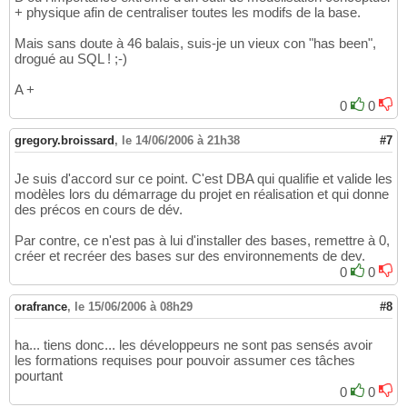
+ physique afin de centraliser toutes les modifs de la base.
Mais sans doute à 46 balais, suis-je un vieux con "has been",
drogué au SQL ! ;-)
A +
0
0
gregory.broissard
,
le 14/06/2006 à 21h38
#7
Je suis d'accord sur ce point. C'est DBA qui qualifie et valide les
modèles lors du démarrage du projet en réalisation et qui donne
des précos en cours de dév.
Par contre, ce n'est pas à lui d'installer des bases, remettre à 0,
créer et recréer des bases sur des environnements de dev.
0
0
orafrance
,
le 15/06/2006 à 08h29
#8
ha... tiens donc... les développeurs ne sont pas sensés avoir
les formations requises pour pouvoir assumer ces tâches
pourtant
0
0