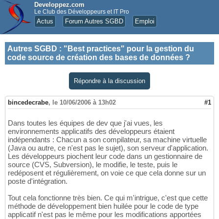
Developpez.com
Le Club des Développeurs et IT Pro
Actus
Forum Autres SGBD
Emploi
Autres SGBD
:
"Best practices" pour la gestion du
code source de création des bases de données ?
Répondre à la discussion
bincedecrabe
,
le 10/06/2006 à 13h02
#1
Dans toutes les équipes de dev que j'ai vues, les
environnements applicatifs des développeurs étaient
indépendants : Chacun a son compilateur, sa machine virtuelle
(Java ou autre, ce n'est pas le sujet), son serveur d'application.
Les développeurs piochent leur code dans un gestionnaire de
source (CVS, Subversion), le modifie, le teste, puis le
redéposent et régulièrement, on voie ce que cela donne sur un
poste d'intégration.
Tout cela fonctionne très bien. Ce qui m'intrigue, c'est que cette
méthode de développement bien huilée pour le code de type
applicatif n'est pas le même pour les modifications apportées