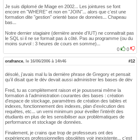
Je suis diplomé de Miage en 2002... Les jointures se font
encore en "WHERE" et non en "JOIN"... alors que c'est une
formation dite "gestion" orienté base de données... Chapeau
bas...
Notre dernier stagiaire (dernière année d'IUT) ne connaitrait pas
le SQL si il ne se formait pas à côté. Pas au programme (ou du
moins survol : 3 heures de cours en somme)...
0
0
orafrance
,
le 16/06/2006 à 14h46
#12
désolé, j'avais mal lu la dernière phrase de Gregory et pensait
qu'il disait que le dév devait aussi administrer les bases de dév
Fred, tu as complétement raison et je pousserai même la
formation à l'administration courantes des bases : création
d'espace de stockage, paramètres de création des tables et
indexes, fonctionnement des indexes, plan d'exécution des
requêtes, etc... un verni minimum pour éveiller l'intérêt des
étudiants en plus de les sensibiliser aux problèmatiques de
performance et stockage de données.
Finalement, je crains que trop de professeurs ont des
expériences professionnelles obsolétes voir inexistente... c'est