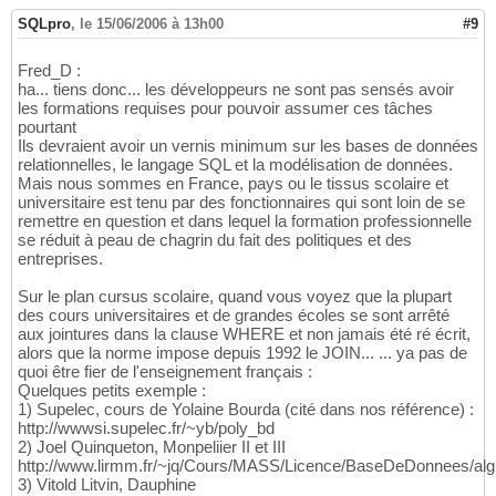
SQLpro
,
le 15/06/2006 à 13h00
#9
Fred_D :
ha... tiens donc... les développeurs ne sont pas sensés avoir
les formations requises pour pouvoir assumer ces tâches
pourtant
Ils devraient avoir un vernis minimum sur les bases de données
relationnelles, le langage SQL et la modélisation de données.
Mais nous sommes en France, pays ou le tissus scolaire et
universitaire est tenu par des fonctionnaires qui sont loin de se
remettre en question et dans lequel la formation professionnelle
se réduit à peau de chagrin du fait des politiques et des
entreprises.
Sur le plan cursus scolaire, quand vous voyez que la plupart
des cours universitaires et de grandes écoles se sont arrêté
aux jointures dans la clause WHERE et non jamais été ré écrit,
alors que la norme impose depuis 1992 le JOIN... ... ya pas de
quoi être fier de l'enseignement français :
Quelques petits exemple :
1) Supelec, cours de Yolaine Bourda (cité dans nos référence) :
http://wwwsi.supelec.fr/~yb/poly_bd
2) Joel Quinqueton, Monpeliier II et III
http://www.lirmm.fr/~jq/Cours/MASS/Licence/BaseDeDonnees/alg
3) Vitold Litvin, Dauphine