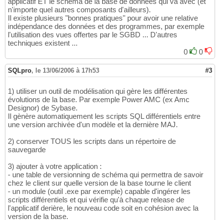
applicatif ET le schéma de la base de données qui va avec (et
n'importe quel autres composants d'ailleurs).
Il existe plusieurs "bonnes pratiques" pour avoir une relative
indépendance des données et des programmes, par exemple
l'utilisation des vues offertes par le SGBD ... D'autres
techniques existent ...
0
0
SQLpro
,
le 13/06/2006 à 17h53
#3
1) utiliser un outil de modélisation qui gère les différentes
évolutions de la base. Par exemple Power AMC (ex Amc
Designor) de Sybase.
Il gènère automatiquement les scripts SQL différentiels entre
une version archivée d'un modèle et la dernière MAJ.
2) conserver TOUS les scripts dans un répertoire de
sauvegarde
3) ajouter à votre application :
- une table de versionning de schéma qui permettra de savoir
chez le client sur quelle version de la base tourne le client
- un module (outil .exe par exemple) capable d'ingérer les
scripts différentiels et qui vérifie qu'à chaque release de
l'applicatif derière, le nouveau code soit en cohésion avec la
version de la base.