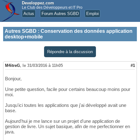
Developpez.com
Le Club des Développeurs et IT Pro
Actus
Forum Autres SGBD
Emploi
Autres SGBD
:
Conservation des données application
desktop+mobile
Répondre à la discussion
M4itreG
,
le 31/03/2016 à 11h05
#1
Bonjour,
Une petite question, facile pour certains beaucoup moins pour
moi.
Jusqu'ici toutes les applications que j'ai développé avait une
base.
Aujourd'hui je me lance sur un projet d'une application de
gestion de livre. Un sujet basique, afin de me perfectionner en
java.