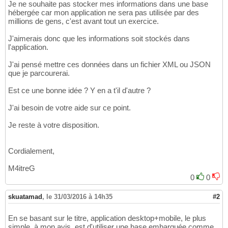
Je ne souhaite pas stocker mes informations dans une base
hébergée car mon application ne sera pas utilisée par des
millions de gens, c'est avant tout un exercice.
J'aimerais donc que les informations soit stockés dans
l'application.
J'ai pensé mettre ces données dans un fichier XML ou JSON
que je parcourerai.
Est ce une bonne idée ? Y en a t'il d'autre ?
J'ai besoin de votre aide sur ce point.
Je reste à votre disposition.
Cordialement,
M4itreG
0
0
skuatamad
,
le 31/03/2016 à 14h35
#2
En se basant sur le titre, application desktop+mobile, le plus
simple, à mon avis, est d'utiliser une base embarquée comme