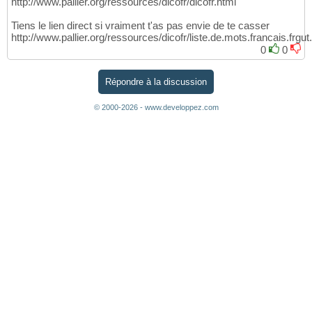
http://www.pallier.org/ressources/dicofr/dicofr.html
Tiens le lien direct si vraiment t'as pas envie de te casser
http://www.pallier.org/ressources/dicofr/liste.de.mots.francais.frgut.
0
0
Répondre à la discussion
© 2000-2026 - www.developpez.com