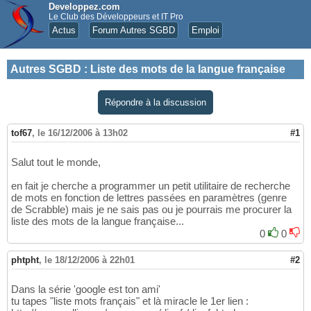
Developpez.com
Le Club des Développeurs et IT Pro
Actus
Forum Autres SGBD
Emploi
Autres SGBD
:
Liste des mots de la langue française
Répondre à la discussion
tof67
,
le 16/12/2006 à 13h02
#1
Salut tout le monde,
en fait je cherche a programmer un petit utilitaire de recherche
de mots en fonction de lettres passées en paramètres (genre
de Scrabble) mais je ne sais pas ou je pourrais me procurer la
liste des mots de la langue française...
0
0
phtpht
,
le 18/12/2006 à 22h01
#2
Dans la série 'google est ton ami'
tu tapes "liste mots français" et là miracle le 1er lien :