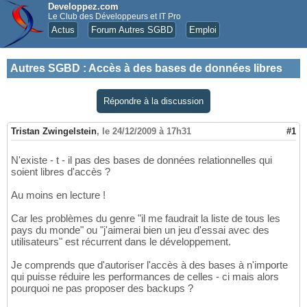
Developpez.com
Le Club des Développeurs et IT Pro
Actus
Forum Autres SGBD
Emploi
Autres SGBD
:
Accès à des bases de données libres
Répondre à la discussion
Tristan Zwingelstein
,
le 24/12/2009 à 17h31
#1
N'existe - t - il pas des bases de données relationnelles qui
soient libres d'accès ?
Au moins en lecture !
Car les problèmes du genre "il me faudrait la liste de tous les
pays du monde" ou "j'aimerai bien un jeu d'essai avec des
utilisateurs" est récurrent dans le développement.
Je comprends que d'autoriser l'accès à des bases à n'importe
qui puisse réduire les performances de celles - ci mais alors
pourquoi ne pas proposer des backups ?