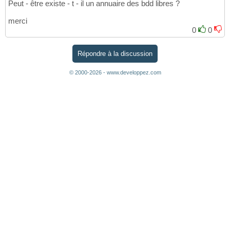
Peut - être existe - t - il un annuaire des bdd libres ?
merci
0
0
Répondre à la discussion
© 2000-2026 - www.developpez.com