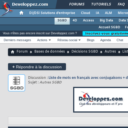
FORUMS
TUTORIELS
FAQ
DI/DSI Solutions d'entreprise
Cloud
IA
ALM
Micros
SGBD
4D
Access
Big Data
Data 
Accueil SGBD
F
Vous n'êtes pas encore inscrit sur Developpez.com ?
Inscrivez-vous gratuitem
Derniers messages
Actions
Réseau social
Blogs
Agenda
Chat
Forum
Bases de données
Décisions SGBD
Autres
Lis
+
Répondre à la discussion
Discussion :
Liste de mots en français avec conjugaisons + d
Sujet :
Autres SGBD