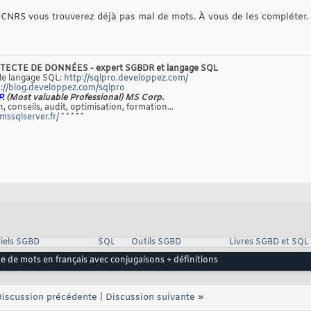
 CNRS vous trouverez déjà pas mal de mots. À vous de les compléter.
TECTE DE DONNÉES - expert SGBDR et langage SQL
 le langage SQL:
http://sqlpro.developpez.com/
://blog.developpez.com/sqlpro
P.
(Most valuable Professional) MS Corp.
, conseils, audit, optimisation, formation...
/mssqlserver.fr/
* * * * *
iels SGBD
SQL
Outils SGBD
Livres SGBD et SQL
te de mots en français avec conjugaisons + définitions
iscussion précédente
|
Discussion suivante
»