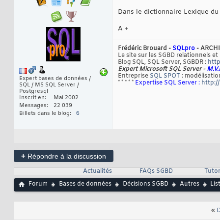
Dans le dictionnaire Lexique du
A +
Frédéric Brouard -
SQLpro
- ARCHI
Le site sur les SGBD relationnels et
Blog SQL, SQL Server, SGBDR :
http
Expert Microsoft SQL Server -
M.V.
Entreprise
SQL SPOT
: modélisation
Expert bases de données /
* * * * *
Expertise SQL Server :
http:/
SQL / MS SQL Server /
Postgresql
Inscrit en
Mai 2002
Messages
22 039
Billets dans le blog
6
+
Répondre à la discussion
Actualités
FAQs SGBD
Tutor
Forum
Bases de données
Décisions SGBD
Autres
Lis
«
D