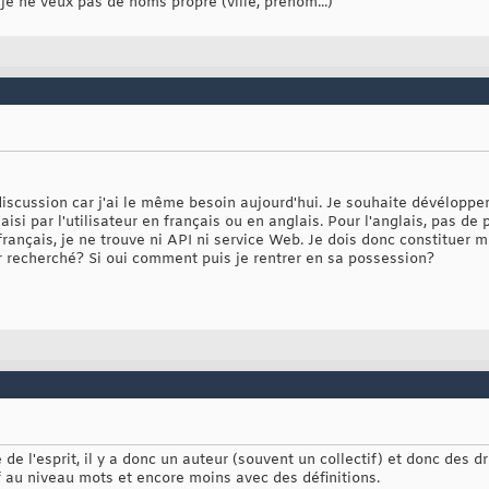
 je ne veux pas de noms propre (ville, prénom...)
iscussion car j'ai le même besoin aujourd'hui. Je souhaite dévélopper
saisi par l'utilisateur en français ou en anglais. Pour l'anglais, pas de
 français, je ne trouve ni API ni service Web. Je dois donc constitue
er recherché? Si oui comment puis je rentrer en sa possession?
e l'esprit, il y a donc un auteur (souvent un collectif) et donc des dr
f au niveau mots et encore moins avec des définitions.