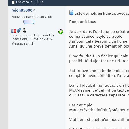
17/02/2015,
11h10
reign85000
Liste de mots en français avec c
Nouveau candidat au Club
Bonjour à tous
Je suis dans l'optique de créati
Développeur de jeux vidéo
connaissance, style scrabble.
Inscrit en
Février 2015
J'ai pour cela besoin d'un fich
Messages
1
Ainsi qu'une brève définition po
Il me faudrait un fichier qui so
possibilité d'ajouter une référen
J'ai trouvé une liste de mots +
complète avec définition, j'ai vra
Dans l'idéal, il me faudrait un f
Mot*désinence*définition textue
ou * est un caractère séparateu
Par exemple:
Manger/Verbe infinitif/Mâcher e
Vraiment si quelqu'un pouvait m'