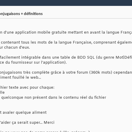
onjugaisons + définitions
on d'une application mobile gratuite mettant en avant la langue Franç
ier contenant tous les mots de la langue Française, comprenant égalem
ur chacun d'eux.
it facilement intégrable dans une table de BDD SQL (du genre Mot|Défin
ce du fournisseur sur l'application).
 conjugaisons très complète grâce à votre forum (360k mots) cependa
iment fouillé le web...
ichier texte avec pour chaque:
lle
r quelconque non présent dans le contenu réel du fichier
t avaler quelque aliment
aider ça serait super... Merci