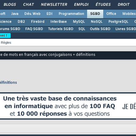
BLOGS
CHAT
NEWSLETTER
EMPLOI
ÉTUDES
DROIT
oft
Java
Dév. Web
EDI
Programmation
SGBD
Office
Mobiles
Science
DB2
Firebird
InterBase
MySQL
NoSQL
PostgreSQL
O
orums SGBD
FAQ SGBD
Tutoriels SGBD
SQL
Outils SGBD
Livres SGBD
ent !
Règles
te de mots en français avec conjugaisons + définitions
éfinitions