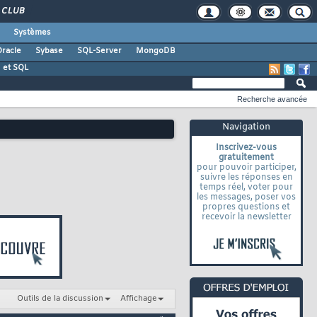
CLUB
Systèmes
racle
Sybase
SQL-Server
MongoDB
 et SQL
Recherche avancée
Navigation
Inscrivez-vous
gratuitement
pour pouvoir participer,
suivre les réponses en
temps réel, voter pour
les messages, poser vos
propres questions et
recevoir la newsletter
Outils de la discussion
Affichage