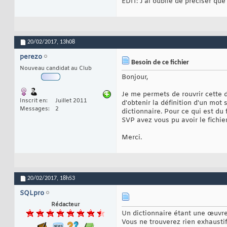
EDIT: J'ai oublié de préciser que
20/02/2017,
13h08
perezo
Besoin de ce fichier
Nouveau candidat au Club
Bonjour,
Je me permets de rouvrir cette d
Inscrit en
Juillet 2011
d'obtenir la définition d'un mot 
Messages
2
dictionnaire. Pour ce qui est du
SVP avez vous pu avoir le fichi
Merci.
20/02/2017,
18h53
SQLpro
Rédacteur
Un dictionnaire étant une œuvre d
Vous ne trouverez rien exhausti