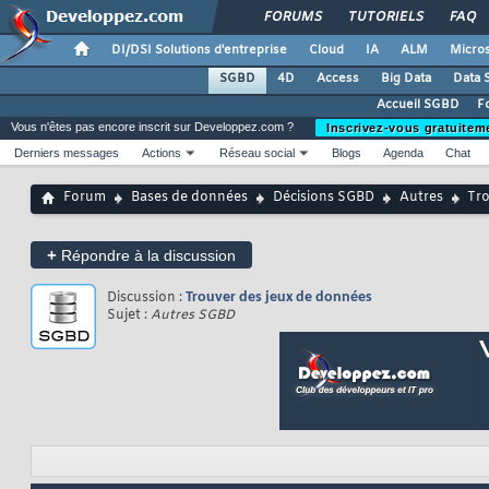
FORUMS
TUTORIELS
FAQ
DI/DSI Solutions d'entreprise
Cloud
IA
ALM
Micros
SGBD
4D
Access
Big Data
Data 
Accueil SGBD
F
Vous n'êtes pas encore inscrit sur Developpez.com ?
Inscrivez-vous gratuitem
Derniers messages
Actions
Réseau social
Blogs
Agenda
Chat
Forum
Bases de données
Décisions SGBD
Autres
Tro
+
Répondre à la discussion
Discussion :
Trouver des jeux de données
Sujet :
Autres SGBD