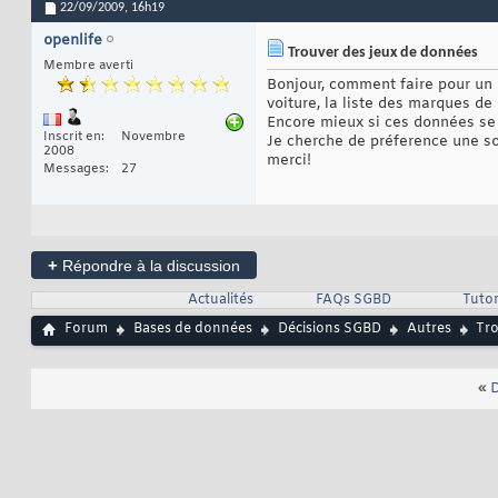
22/09/2009,
16h19
openlife
Trouver des jeux de données
Membre averti
Bonjour, comment faire pour un 
voiture, la liste des marques de
Encore mieux si ces données se
Inscrit en
Novembre
Je cherche de préference une so
2008
merci!
Messages
27
+
Répondre à la discussion
Actualités
FAQs SGBD
Tutor
Forum
Bases de données
Décisions SGBD
Autres
Tro
«
D