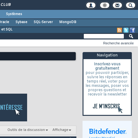
CLUB
Systèmes
racle
Sybase
SQL-Server
MongoDB
 et SQL
Recherche avancée
Navigation
Inscrivez-vous
gratuitement
pour pouvoir participer,
suivre les réponses en
temps réel, voter pour
les messages, poser vos
propres questions et
recevoir la newsletter
Outils de la discussion
Affichage