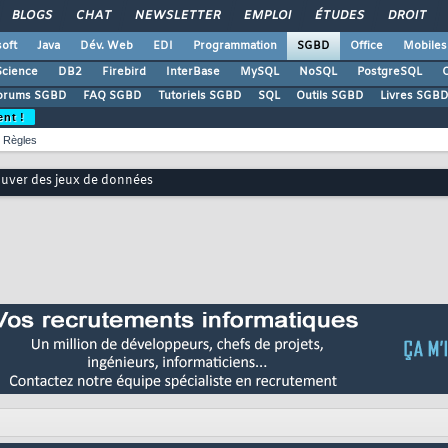
BLOGS
CHAT
NEWSLETTER
EMPLOI
ÉTUDES
DROIT
oft
Java
Dév. Web
EDI
Programmation
SGBD
Office
Mobiles
Science
DB2
Firebird
InterBase
MySQL
NoSQL
PostgreSQL
O
orums SGBD
FAQ SGBD
Tutoriels SGBD
SQL
Outils SGBD
Livres SGBD
ent !
Règles
uver des jeux de données