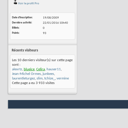
Voir le profil Pro
Date d'inscription
19/08/2009
Dernière activité
22/01/2016
10h40
Billets
0
Points
93
Récents visiteurs
Les 10 derniers visiteur(s) sur cette page
sont :
alexrtz
,
blueice
,
Celira
,
hauser11
,
Jean-Michel Ormes
,
junkees
,
laurentleturgez
,
slim
,
tchize_
,
vermine
Cette page a eu
3 933
visites