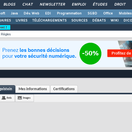
BLOGS
CHAT
NEWSLETTER
EMPLOI
ÉTUDES
DROIT
oft
Java
Dév. Web
EDI
Programmation
SGBD
Office
Mobiles
AIRES
LIVRES
TÉLÉCHARGEMENTS
SOURCES
DÉBATS
WIKI
DIC
ent !
Règles
gelstein
Mes informations
Certifications
Amis
Images