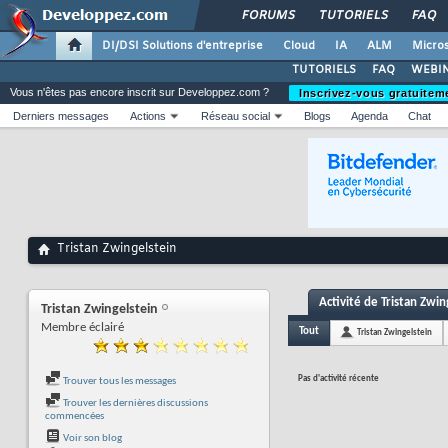
FORUMS
TUTORIELS
FAQ
DI/DSI Solutions d'entreprise
Cloud
IA
ALM
Micros
TUTORIELS
FAQ
WEBIN
Vous n'êtes pas encore inscrit sur Developpez.com ?
Inscrivez-vous gratuitem
Derniers messages
Actions
Réseau social
Blogs
Agenda
Chat
Tristan Zwingelstein
Activité de Tristan Zwin
Tristan Zwingelstein
Membre éclairé
Tout
Tristan Zwingelstein
Pas d'activité récente
Trouver tous les messages
Trouver les dernières discussions
commencées
Voir son blog