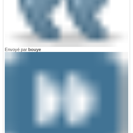
Envoyé par
bouye