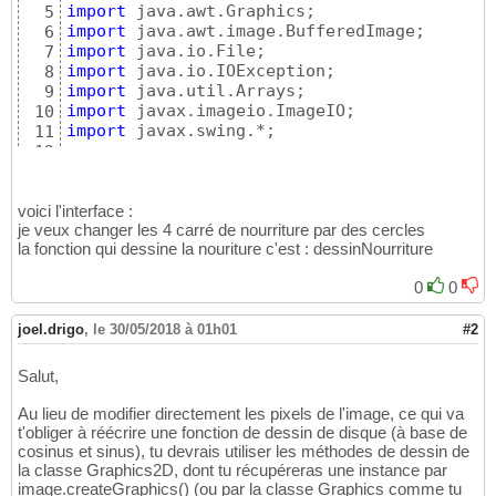
import
5
import
6
import
7
import
8
import
9
import
10
import
 javax.swing.*;

11
12
public
class
 Carte 
extends
 JPanel 
{
13
14
private
int
 taille;

voici l'interface :
15
je veux changer les 4 carré de nourriture par des cercles
private
int
 echelle = 
4
;

16
la fonction qui dessine la nouriture c'est : dessinNourriture
private
int
 couleur_fourmi
[
]
;

17
private
int
 couleur_fourmi_nour
[
]
;

18
0
0
private
int
 couleur_nour
[
]
;

19
private
int
 couleur_obstacle
[
]
;

20
private
int
 couleur_fourmiliere
[
]
;

joel.drigo
21
,
le 30/05/2018 à 01h01
#2
private
int
 couleur_pheromone
[
]
;

22
private
 BufferedImage image = 
null
;

23
Salut,
private
 Monde monde = 
null
;

24
25
Au lieu de modifier directement les pixels de l'image, ce qui va
public
 Carte
(
Monde monde
)
{
26
t'obliger à réécrire une fonction de dessin de disque (à base de
this
.monde = monde;

27
cosinus et sinus), tu devrais utiliser les méthodes de dessin de
this
.taille = monde.taille;

la classe Graphics2D, dont tu récupéreras une instance par
28
image.createGraphics() (ou par la classe Graphics comme tu
29