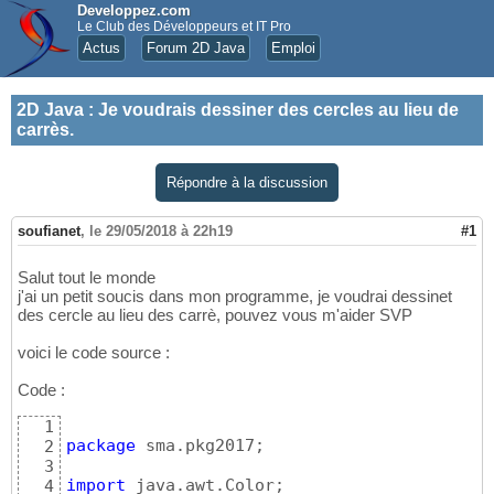
Developpez.com
Le Club des Développeurs et IT Pro
Actus
Forum 2D Java
Emploi
2D Java
:
Je voudrais dessiner des cercles au lieu de
carrès.
Répondre à la discussion
soufianet
,
le 29/05/2018 à 22h19
#1
Salut tout le monde
j'ai un petit soucis dans mon programme, je voudrai dessinet
des cercle au lieu des carrè, pouvez vous m'aider SVP
voici le code source :
Code :
1
package
 sma.pkg2017;

2
3
import
4