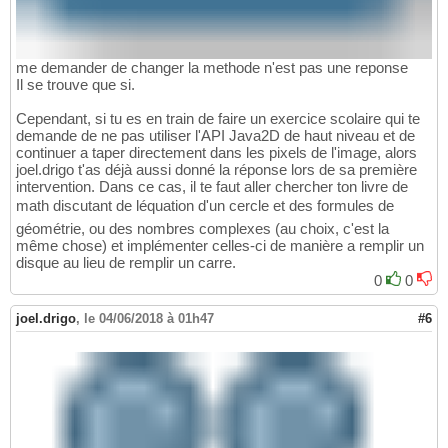
(
int
)
(
255
 - 
(
p.getQuan
104
            Arrays.fill
(
couleur_pheromone, 
105
            image.setRGB
(
p.getPosition
(
)
.ge
106
}
107
me demander de changer la methode n'est pas une reponse
}
108
Il se trouve que si.
109
@Override
110
Cependant, si tu es en train de faire un exercice scolaire qui te
public
void
 paintComponent
(
Graphics g
)
111
demande de ne pas utiliser l'API Java2D de haut niveau et de
        g.drawImage
(
image, 
0
, 
0
, echelle * 
112
continuer a taper directement dans les pixels de l'image, alors
}
113
joel.drigo t'as déjà aussi donné la réponse lors de sa première
}
114
intervention. Dans ce cas, il te faut aller chercher ton livre de
math discutant de léquation d'un cercle et des formules de
géométrie, ou des nombres complexes (au choix, c'est la
même chose) et implémenter celles-ci de manière a remplir un
disque au lieu de remplir un carre.
0
0
joel.drigo
,
le 04/06/2018 à 01h47
#6