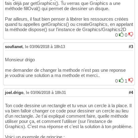
fais déjà par getGraphics(). Tu verras que Graphics a une
        couleur_fourmi = 
new
int
[
echelle * 
30
méthode fillOval() qui permet de dessiner un disque.
        Arrays.fill
(
couleur_fourmi, Color.b
31
        couleur_fourmi_nour = 
new
int
[
echel
32
Par ailleurs, il faut bien penser à libérer les ressources créées
        Arrays.fill
(
couleur_fourmi_nour, Co
33
quand tu appelles getGraphics() ou createGraphics, en appelant
        couleur_nour = 
new
int
[
echelle * ec
34
la méthode dispose() sur l'instance de Graphics/Graphics2D
        Arrays.fill
(
couleur_nour, Color.cya
35
0
0
        couleur_obstacle = 
new
int
[
echelle 
36
        Arrays.fill
(
couleur_obstacle, Color
37
soufianet
,
le 03/06/2018 à 18h13
#3
        couleur_fourmiliere = 
new
int
[
echel
38
        Arrays.fill
(
couleur_fourmiliere, Co
39
        couleur_pheromone = 
new
int
[
echelle
40
Monsieur drigo
41
me demander de changer la methode n'est pas une reponse
42
je voudrai une solution a ma methode et merci..
        setSize
(
echelle * taille, echelle *
43
0
1
        image = 
new
 BufferedImage
(
echelle *
44
45
}
46
joel.drigo
,
le 03/06/2018 à 18h31
#4
47
public
void
 miseAJour
(
)
throws
 IOExcept
48
Ton code dessine un rectangle et tu veux un cercle à la place. Il
        dessinCarte
(
)
;

49
va bien falloir changer ce code pour dessiner un cercle au lieu
        dessinPheromones
(
)
;

50
d'un rectangle. Je t'ai expliqué comment faire, quelle méthode
        dessinFourmis
(
)
;

51
utiliser pour ça, et comment l'utiliser (sur l'instance de
        dessinNourriture
(
)
;

52
Graphics). C'est ma réponse et c'est la solution à ton problème.
        dessinObstacle
(
)
;

53
        dessinFourmiliere
(
)
;

Voici un exemple de principe :
54