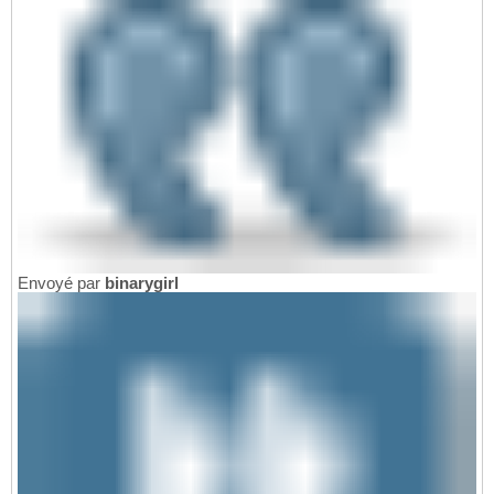
Envoyé par
binarygirl