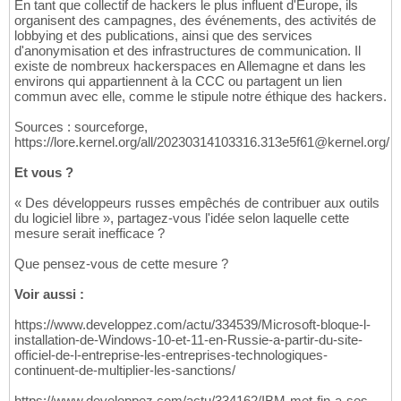
En tant que collectif de hackers le plus influent d'Europe, ils
organisent des campagnes, des événements, des activités de
lobbying et des publications, ainsi que des services
d'anonymisation et des infrastructures de communication. Il
existe de nombreux hackerspaces en Allemagne et dans les
environs qui appartiennent à la CCC ou partagent un lien
commun avec elle, comme le stipule notre éthique des hackers.
Sources : sourceforge,
https://lore.kernel.org/all/20230314103316.313e5f61@kernel.org/
Et vous ?
« Des développeurs russes empêchés de contribuer aux outils
du logiciel libre », partagez-vous l'idée selon laquelle cette
mesure serait inefficace ?
Que pensez-vous de cette mesure ?
Voir aussi :
https://www.developpez.com/actu/334539/Microsoft-bloque-l-
installation-de-Windows-10-et-11-en-Russie-a-partir-du-site-
officiel-de-l-entreprise-les-entreprises-technologiques-
continuent-de-multiplier-les-sanctions/
https://www.developpez.com/actu/334162/IBM-met-fin-a-ses-