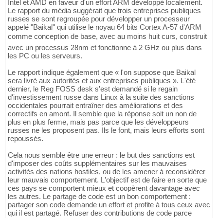
Intel et AMD en faveur d'un effort ARM développé localement.
Le rapport du média suggérait que trois entreprises publiques
russes se sont regroupée pour développer un processeur
appelé "Baikal" qui utilise le noyau 64 bits Cortex A-57 d'ARM
comme conception de base, avec au moins huit curs, construit
avec un processus 28nm et fonctionne à 2 GHz ou plus dans
les PC ou les serveurs.
Le rapport indique également que « l'on suppose que Baikal
sera livré aux autorités et aux entreprises publiques ». L'été
dernier, le Reg FOSS desk s'est demandé si le regain
d'investissement russe dans Linux à la suite des sanctions
occidentales pourrait entraîner des améliorations et des
correctifs en amont. Il semble que la réponse soit un non de
plus en plus ferme, mais pas parce que les développeurs
russes ne les proposent pas. Ils le font, mais leurs efforts sont
repoussés.
Cela nous semble être une erreur : le but des sanctions est
d'imposer des coûts supplémentaires sur les mauvaises
activités des nations hostiles, ou de les amener à reconsidérer
leur mauvais comportement. L'objectif est de faire en sorte que
ces pays se comportent mieux et coopèrent davantage avec
les autres. Le partage de code est un bon comportement :
partager son code demande un effort et profite à tous ceux avec
qui il est partagé. Refuser des contributions de code parce