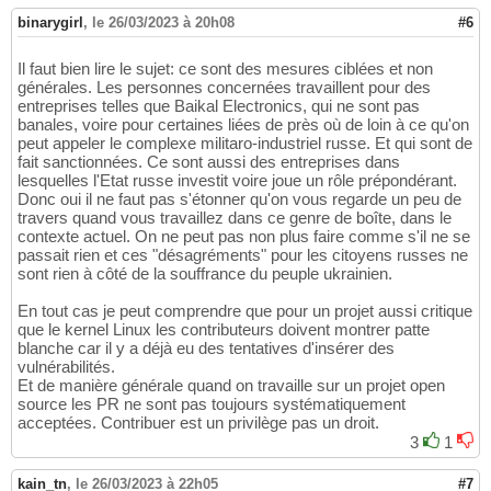
binarygirl
,
le 26/03/2023 à 20h08
#6
Il faut bien lire le sujet: ce sont des mesures ciblées et non
générales. Les personnes concernées travaillent pour des
entreprises telles que Baikal Electronics, qui ne sont pas
banales, voire pour certaines liées de près où de loin à ce qu'on
peut appeler le complexe militaro-industriel russe. Et qui sont de
fait sanctionnées. Ce sont aussi des entreprises dans
lesquelles l'Etat russe investit voire joue un rôle prépondérant.
Donc oui il ne faut pas s'étonner qu'on vous regarde un peu de
travers quand vous travaillez dans ce genre de boîte, dans le
contexte actuel. On ne peut pas non plus faire comme s'il ne se
passait rien et ces "désagréments" pour les citoyens russes ne
sont rien à côté de la souffrance du peuple ukrainien.
En tout cas je peut comprendre que pour un projet aussi critique
que le kernel Linux les contributeurs doivent montrer patte
blanche car il y a déjà eu des tentatives d'insérer des
vulnérabilités.
Et de manière générale quand on travaille sur un projet open
source les PR ne sont pas toujours systématiquement
acceptées. Contribuer est un privilège pas un droit.
3
1
kain_tn
,
le 26/03/2023 à 22h05
#7