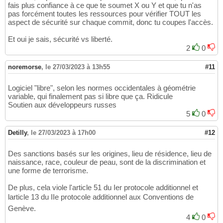
fais plus confiance à ce que te soumet X ou Y et que tu n'as
pas forcément toutes les ressources pour vérifier TOUT les
aspect de sécurité sur chaque commit, donc tu coupes l'accès.
Et oui je sais, sécurité vs liberté.
2
0
noremorse
,
le 27/03/2023 à 13h55
#11
Logiciel "libre", selon les normes occidentales à géométrie
variable, qui finalement pas si libre que ça. Ridicule
Soutien aux développeurs russes
5
0
Detilly
,
le 27/03/2023 à 17h00
#12
Des sanctions basés sur les origines, lieu de résidence, lieu de
naissance, race, couleur de peau, sont de la discrimination et
une forme de terrorisme.
De plus, cela viole l'article 51 du Ier protocole additionnel et
larticle 13 du IIe protocole additionnel aux Conventions de
Genève.
4
0