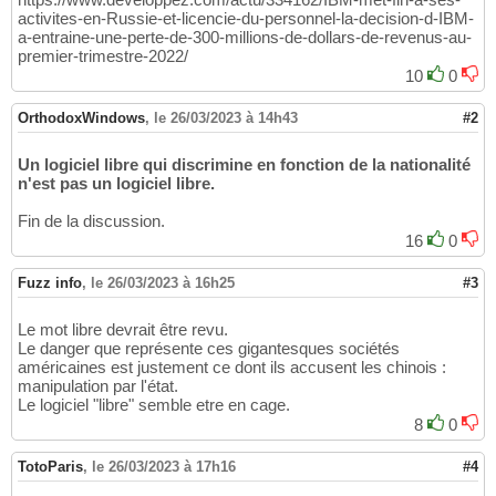
activites-en-Russie-et-licencie-du-personnel-la-decision-d-IBM-
a-entraine-une-perte-de-300-millions-de-dollars-de-revenus-au-
premier-trimestre-2022/
10
0
OrthodoxWindows
,
le 26/03/2023 à 14h43
#2
Un logiciel libre qui discrimine en fonction de la nationalité
n'est pas un logiciel libre.
Fin de la discussion.
16
0
Fuzz info
,
le 26/03/2023 à 16h25
#3
Le mot libre devrait être revu.
Le danger que représente ces gigantesques sociétés
américaines est justement ce dont ils accusent les chinois :
manipulation par l'état.
Le logiciel "libre" semble etre en cage.
8
0
TotoParis
,
le 26/03/2023 à 17h16
#4