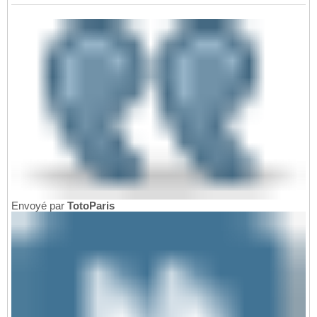
Envoyé par
TotoParis