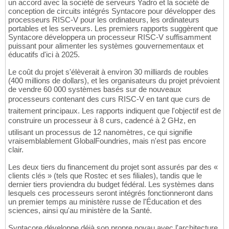
un accord avec la société de serveurs Yadro et la société de
conception de circuits intégrés Syntacore pour développer des
processeurs RISC-V pour les ordinateurs, les ordinateurs
portables et les serveurs. Les premiers rapports suggèrent que
Syntacore développera un processeur RISC-V suffisamment
puissant pour alimenter les systèmes gouvernementaux et
éducatifs d'ici à 2025.
Le coût du projet s'élèverait à environ 30 milliards de roubles
(400 millions de dollars), et les organisateurs du projet prévoient
de vendre 60 000 systèmes basés sur de nouveaux
processeurs contenant des curs RISC-V en tant que curs de
traitement principaux. Les rapports indiquent que l'objectif est de
construire un processeur à 8 curs, cadencé à 2 GHz, en
utilisant un processus de 12 nanomètres, ce qui signifie
vraisemblablement GlobalFoundries, mais n'est pas encore
clair.
Les deux tiers du financement du projet sont assurés par des «
clients clés » (tels que Rostec et ses filiales), tandis que le
dernier tiers proviendra du budget fédéral. Les systèmes dans
lesquels ces processeurs seront intégrés fonctionneront dans
un premier temps au ministère russe de l'Éducation et des
sciences, ainsi qu'au ministère de la Santé.
Syntacore développe déjà son propre noyau avec l'architecture