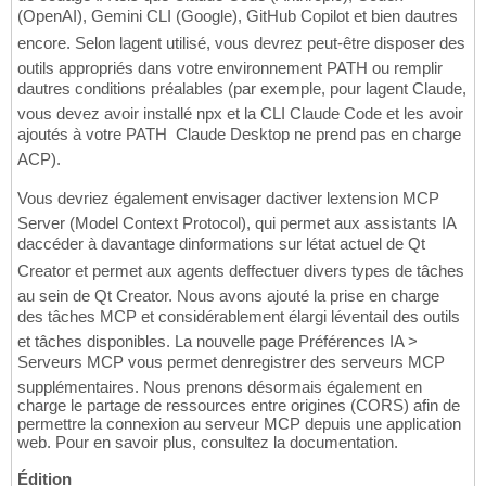
(OpenAI), Gemini CLI (Google), GitHub Copilot et bien dautres
encore. Selon lagent utilisé, vous devrez peut-être disposer des
outils appropriés dans votre environnement PATH ou remplir
dautres conditions préalables (par exemple, pour lagent Claude,
vous devez avoir installé npx et la CLI Claude Code et les avoir
ajoutés à votre PATH  Claude Desktop ne prend pas en charge
ACP).
Vous devriez également envisager dactiver lextension MCP
Server (Model Context Protocol), qui permet aux assistants IA
daccéder à davantage dinformations sur létat actuel de Qt
Creator et permet aux agents deffectuer divers types de tâches
au sein de Qt Creator. Nous avons ajouté la prise en charge
des tâches MCP et considérablement élargi léventail des outils
et tâches disponibles. La nouvelle page Préférences IA >
Serveurs MCP vous permet denregistrer des serveurs MCP
supplémentaires. Nous prenons désormais également en
charge le partage de ressources entre origines (CORS) afin de
permettre la connexion au serveur MCP depuis une application
web. Pour en savoir plus, consultez la documentation.
Édition