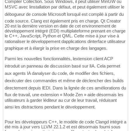
Compiler Collection. Sous Windows, il peut utiliser MinGW ou
MSVC avec linstallation par défaut, et peut également utiliser le
débogueur de console Microsoft lorsquil est compilé à partir du
code source. Clang est également pris en charge. Qt Creator
20 est la dernière version en date de cet environnement de
développement intégré (EDI) multiplateforme prenant en charge
le C++, JavaScript, Python et QML. Cette mise à jour vise à
rationaliser le développement dapplications dinterface utilisateur
graphique et à élargir la prise en charge des langages.
Parmi les nouvelles fonctionnalités, lextension client ACP
introduit un panneau de discussion basé sur lIA. Cela permet
aux agents IA danalyser du code, de modifier des fichiers,
dexécuter des commandes et même de déclencher des builds
directement depuis lEDI. Dans la lignée de ces améliorations du
flux de travail, une extension « Mode Zen » aide désormais les
utilisateurs à garder léditeur au cur de leur travail, réduisant
ainsi les distractions pendant le développement.
Pour les développeurs C++, le modèle de code Clangd intégré a
été mis à jour vers LLVM 22.1.2 et est désormais fourni sous