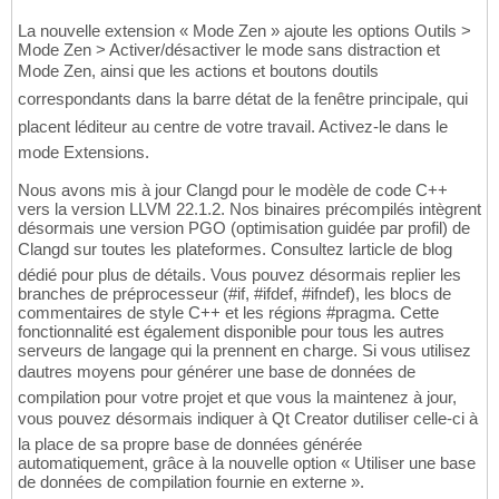
La nouvelle extension « Mode Zen » ajoute les options Outils >
Mode Zen > Activer/désactiver le mode sans distraction et
Mode Zen, ainsi que les actions et boutons doutils
correspondants dans la barre détat de la fenêtre principale, qui
placent léditeur au centre de votre travail. Activez-le dans le
mode Extensions.
Nous avons mis à jour Clangd pour le modèle de code C++
vers la version LLVM 22.1.2. Nos binaires précompilés intègrent
désormais une version PGO (optimisation guidée par profil) de
Clangd sur toutes les plateformes. Consultez larticle de blog
dédié pour plus de détails. Vous pouvez désormais replier les
branches de préprocesseur (#if, #ifdef, #ifndef), les blocs de
commentaires de style C++ et les régions #pragma. Cette
fonctionnalité est également disponible pour tous les autres
serveurs de langage qui la prennent en charge. Si vous utilisez
dautres moyens pour générer une base de données de
compilation pour votre projet et que vous la maintenez à jour,
vous pouvez désormais indiquer à Qt Creator dutiliser celle-ci à
la place de sa propre base de données générée
automatiquement, grâce à la nouvelle option « Utiliser une base
de données de compilation fournie en externe ».