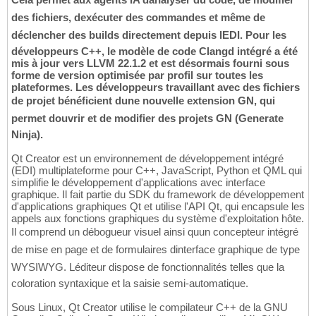
des fichiers, dexécuter des commandes et même de
déclencher des builds directement depuis lEDI. Pour les
développeurs C++, le modèle de code Clangd intégré a été
mis à jour vers LLVM 22.1.2 et est désormais fourni sous
forme de version optimisée par profil sur toutes les
plateformes. Les développeurs travaillant avec des fichiers
de projet bénéficient dune nouvelle extension GN, qui
permet douvrir et de modifier des projets GN (Generate
Ninja).
Qt Creator est un environnement de développement intégré
(EDI) multiplateforme pour C++, JavaScript, Python et QML qui
simplifie le développement d'applications avec interface
graphique. Il fait partie du SDK du framework de développement
d'applications graphiques Qt et utilise l'API Qt, qui encapsule les
appels aux fonctions graphiques du système d'exploitation hôte.
Il comprend un débogueur visuel ainsi quun concepteur intégré
de mise en page et de formulaires dinterface graphique de type
WYSIWYG. Léditeur dispose de fonctionnalités telles que la
coloration syntaxique et la saisie semi-automatique.
Sous Linux, Qt Creator utilise le compilateur C++ de la GNU