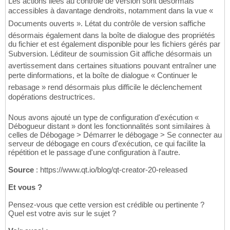
Les actions liées au contrôle de version sont désormais
accessibles à davantage dendroits, notamment dans la vue «
Documents ouverts ». Létat du contrôle de version saffiche
désormais également dans la boîte de dialogue des propriétés
du fichier et est également disponible pour les fichiers gérés par
Subversion. Léditeur de soumission Git affiche désormais un
avertissement dans certaines situations pouvant entraîner une
perte dinformations, et la boîte de dialogue « Continuer le
rebasage » rend désormais plus difficile le déclenchement
dopérations destructrices.
Nous avons ajouté un type de configuration d'exécution «
Débogueur distant » dont les fonctionnalités sont similaires à
celles de Débogage > Démarrer le débogage > Se connecter au
serveur de débogage en cours d'exécution, ce qui facilite la
répétition et le passage d'une configuration à l'autre.
Source
: https://www.qt.io/blog/qt-creator-20-released
Et vous ?
Pensez-vous que cette version est crédible ou pertinente ?
Quel est votre avis sur le sujet ?