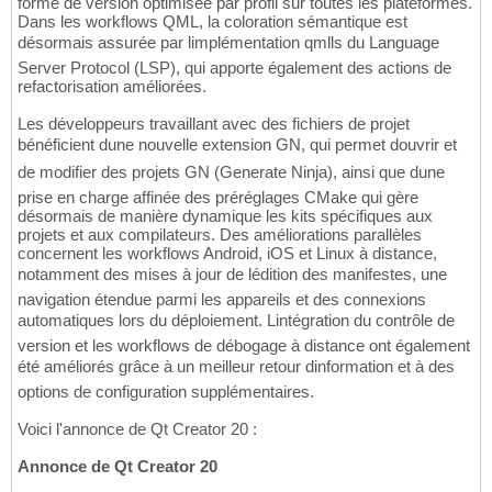
forme de version optimisée par profil sur toutes les plateformes.
Dans les workflows QML, la coloration sémantique est
désormais assurée par limplémentation qmlls du Language
Server Protocol (LSP), qui apporte également des actions de
refactorisation améliorées.
Les développeurs travaillant avec des fichiers de projet
bénéficient dune nouvelle extension GN, qui permet douvrir et
de modifier des projets GN (Generate Ninja), ainsi que dune
prise en charge affinée des préréglages CMake qui gère
désormais de manière dynamique les kits spécifiques aux
projets et aux compilateurs. Des améliorations parallèles
concernent les workflows Android, iOS et Linux à distance,
notamment des mises à jour de lédition des manifestes, une
navigation étendue parmi les appareils et des connexions
automatiques lors du déploiement. Lintégration du contrôle de
version et les workflows de débogage à distance ont également
été améliorés grâce à un meilleur retour dinformation et à des
options de configuration supplémentaires.
Voici l'annonce de Qt Creator 20 :
Annonce de Qt Creator 20