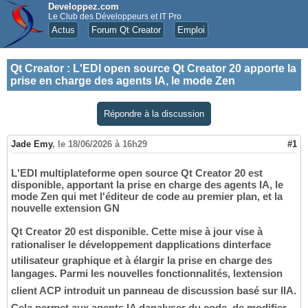
Developpez.com
Le Club des Développeurs et IT Pro
Actus
Forum Qt Creator
Emploi
Qt Creator
:
L'EDI open source Qt Creator 20 apporte la
prise en charge des agents IA, le mode Zen
Répondre à la discussion
Jade Emy
,
le 18/06/2026 à 16h29
#1
L'EDI multiplateforme open source Qt Creator 20 est
disponible, apportant la prise en charge des agents IA, le
mode Zen qui met l'éditeur de code au premier plan, et la
nouvelle extension GN
Qt Creator 20 est disponible. Cette mise à jour vise à
rationaliser le développement dapplications dinterface
utilisateur graphique et à élargir la prise en charge des
langages. Parmi les nouvelles fonctionnalités, lextension
client ACP introduit un panneau de discussion basé sur lIA.
Cela permet aux agents IA danalyser du code, de modifier