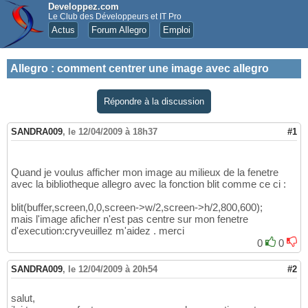
Developpez.com
Le Club des Développeurs et IT Pro
Actus
Forum Allegro
Emploi
Allegro
:
comment centrer une image avec allegro
Répondre à la discussion
SANDRA009
,
le 12/04/2009 à 18h37
#1
Quand je voulus afficher mon image au milieux de la fenetre
avec la bibliotheque allegro avec la fonction blit comme ce ci :
blit(buffer,screen,0,0,screen->w/2,screen->h/2,800,600);
mais l'image aficher n'est pas centre sur mon fenetre
d'execution:cryveuillez m'aidez . merci
0
0
SANDRA009
,
le 12/04/2009 à 20h54
#2
salut,