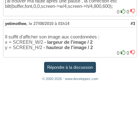
j'ai trouver ma faute apres une pause , la correction est
blit(buffer,font,0,0,screen->w/4,screen->h/4,800,600);
0
0
yetimothee
,
le 27/08/2010 à 01h14
#3
Il suffit d'afficher son image aux coordonnées :
x = SCREEN_W/2
- largeur de l'image / 2
y = SCREEN_H/2
- hauteur de l'image / 2
0
0
Répondre à la discussion
© 2000-2026 - www.developpez.com