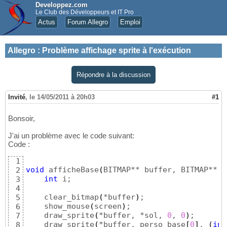
Developpez.com
Le Club des Développeurs et IT Pro
Actus
Forum Allegro
Emploi
Allegro
:
Problème affichage sprite à l'exécution
Répondre à la discussion
Invité
,
le 14/05/2011 à 20h03
#1
Bonsoir,
J'ai un problème avec le code suivant:
Code :
1
void
 afficheBase
(
BITMAP** buffer, BITMAP** s
2
int
 i;

3
4
    clear_bitmap
(
*buffer
)
;

5
    show_mouse
(
screen
)
;

6
    draw_sprite
(
*buffer, *sol, 
0
, 
0
)
;

7
    draw_sprite
(
*buffer, perso_base
[
0
]
, 
(
int
8