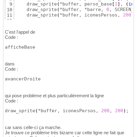
    draw_sprite
(
*buffer, perso_base
[
1
]
, 
(
int
9
    draw_sprite
(
*buffer, *barre, 
0
, SCREEN_H
10
    draw_sprite
(
*buffer, iconesPersos, 
200
, 
11
12
for
(
i=
1
; i<
10
; i++
)
{
13
        line
(
*buffer, SCREEN_W/
10
*i, 
0
, SCRE
14
C'est l'appel de
        line
(
*buffer, 
0
, 
(
SCREEN_H-
(
*barre
)
-
Code :
15
}
16
afficheBase
}
17
18
void
 avancerDroite
(
BITMAP** buffer, BITMAP* 
19
dans
int
 i;

20
Code :
21
if
(
peutAller
(
barre, 
0
, positionsPersos, 
22
avancerDroite
23
while
(
*enCours && 
(
positionsPersos
[
choix
24
                            afficheBase
(
buff
25
qui pose problème et plus particulièrement la ligne
26
Code :
                            draw_sprite
(
*buf
27
                            blit
(
*buffer, sc
28
draw_sprite
(
*buffer, iconesPersos, 
200
, 
200
)
;
                            *fin = clock
(
)
;

29
if
(
(
double
)
(
*fin
30
                                img_compt_pe
31
car sans celle-ci ça marche.
                                perso_base
[
c
32
Je trouve ce problème très bizarre car cette ligne ne fait que
                                *debut = clo
33