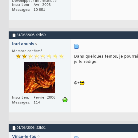
Développeur informatique
Inscrit en
Avril 2003
Messages
10 651
31/05/2006,
09h50
lord anubis
Membre confirmé
Dans quelques temps, je pourrais
je le rédige.
@+
Inscrit en
Février 2006
Messages
114
01/06/2006,
22h01
Vince-le-fou