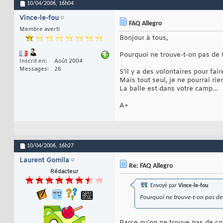
10/04/2006,
16h04
Vince-le-fou
FAQ Allegro
Membre averti
Bonjour à tous,
Pourquoi ne trouve-t-on pas de 
Inscrit en
Août 2004
Messages
26
S’il y a des volontaires pour fa
Mais tout seul, je ne pourrai ri
La balle est dans votre camp…
A+
10/04/2006,
16h27
Laurent Gomila
Re: FAQ Allegro
Rédacteur
Envoyé par
Vince-le-fou
Pourquoi ne trouve-t-on pas de 
Parce qu'on ne trouve pas de co