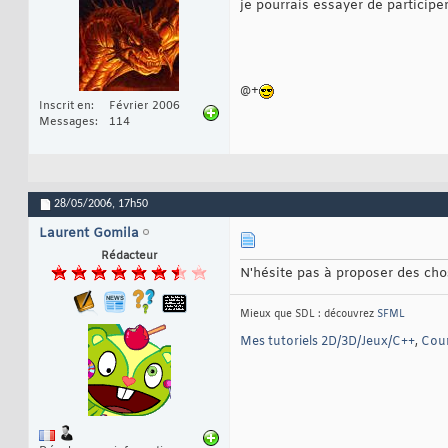
je pourrais essayer de participe
@+
Inscrit en
Février 2006
Messages
114
28/05/2006,
17h50
Laurent Gomila
Rédacteur
N'hésite pas à proposer des chos
Mieux que SDL : découvrez
SFML
Mes tutoriels 2D/3D/Jeux/C++
,
Cour