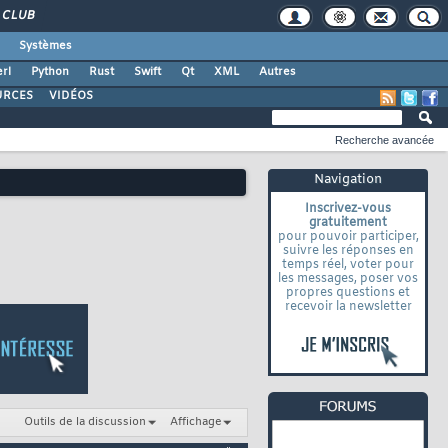
CLUB
Systèmes
rl
Python
Rust
Swift
Qt
XML
Autres
URCES
VIDÉOS
Recherche avancée
Navigation
Inscrivez-vous
gratuitement
pour pouvoir participer,
suivre les réponses en
temps réel, voter pour
les messages, poser vos
propres questions et
recevoir la newsletter
Outils de la discussion
Affichage