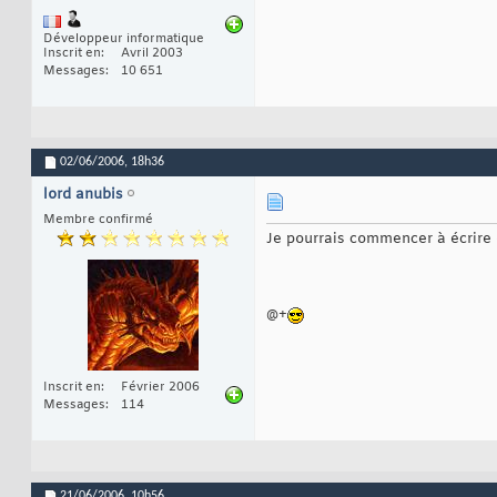
Développeur informatique
Inscrit en
Avril 2003
Messages
10 651
02/06/2006,
18h36
lord anubis
Membre confirmé
Je pourrais commencer à écrire 
@+
Inscrit en
Février 2006
Messages
114
21/06/2006,
10h56