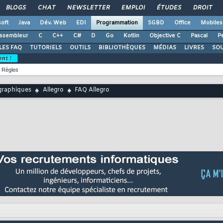
BLOGS
CHAT
NEWSLETTER
EMPLOI
ÉTUDES
DROIT
oft
Java
Dév. Web
EDI
Programmation
SGBD
Office
Mobiles
ssembleur
C
C++
C#
D
Go
Kotlin
Objective C
Pascal
Pe
LES FAQ
TUTORIELS
OUTILS
BIBLIOTHÈQUES
MÉDIAS
LIVRES
SO
ent !
Règles
graphiques
Allegro
FAQ Allegro