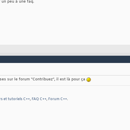
r un peu à une faq.
es sur le forum "Contribuez", il est là pour ça
s et tutoriels C++
,
FAQ C++
,
Forum C++
.