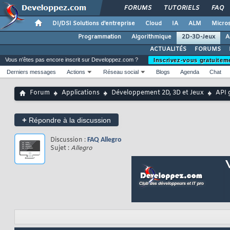
FORUMS
TUTORIELS
FAQ
DI/DSI Solutions d'entreprise
Cloud
IA
ALM
Micros
Programmation
Algorithmique
2D-3D-Jeux
A
ACTUALITÉS
FORUMS
Vous n'êtes pas encore inscrit sur Developpez.com ?
Inscrivez-vous gratuitem
Derniers messages
Actions
Réseau social
Blogs
Agenda
Chat
Forum
Applications
Développement 2D, 3D et Jeux
API 
+
Répondre à la discussion
Discussion :
FAQ Allegro
Sujet :
Allegro