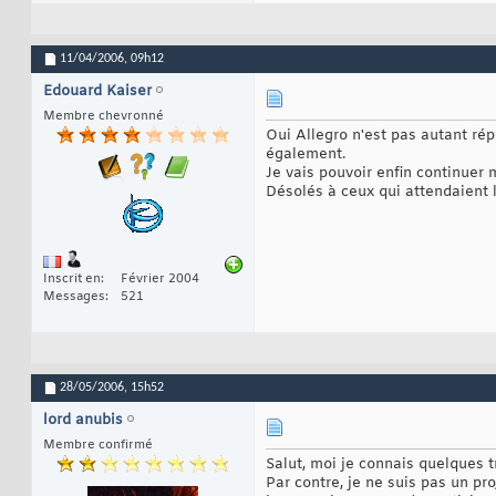
11/04/2006,
09h12
Edouard Kaiser
Membre chevronné
Oui Allegro n'est pas autant rép
également.
Je vais pouvoir enfin continuer 
Désolés à ceux qui attendaient 
Inscrit en
Février 2004
Messages
521
28/05/2006,
15h52
lord anubis
Membre confirmé
Salut, moi je connais quelques t
Par contre, je ne suis pas un pro