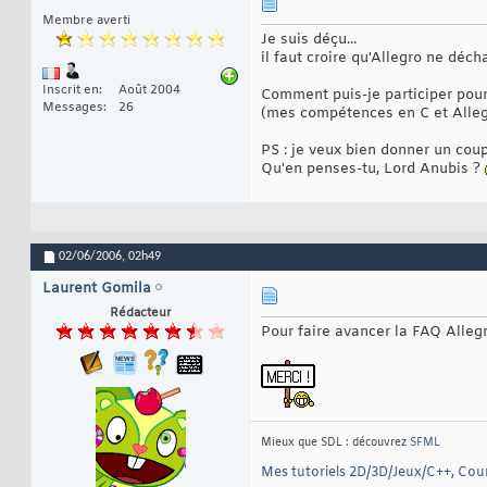
Membre averti
Je suis déçu...
il faut croire qu'Allegro ne décha
Inscrit en
Août 2004
Comment puis-je participer pour
Messages
26
(mes compétences en C et Allegr
PS : je veux bien donner un coup
Qu'en penses-tu, Lord Anubis ?
02/06/2006,
02h49
Laurent Gomila
Rédacteur
Pour faire avancer la FAQ Allegr
Mieux que SDL : découvrez
SFML
Mes tutoriels 2D/3D/Jeux/C++
,
Cour