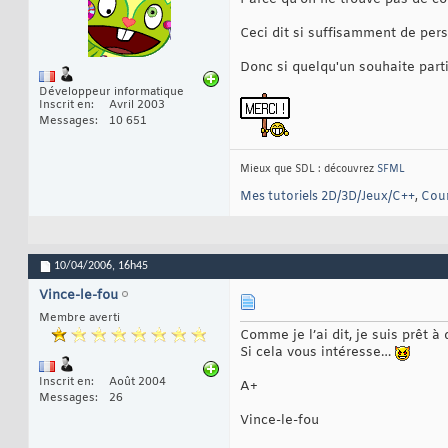
Ceci dit si suffisamment de per
Donc si quelqu'un souhaite partic
Développeur informatique
Inscrit en
Avril 2003
Messages
10 651
Mieux que SDL : découvrez
SFML
Mes tutoriels 2D/3D/Jeux/C++
,
Cour
10/04/2006,
16h45
Vince-le-fou
Membre averti
Comme je l’ai dit, je suis prêt à
Si cela vous intéresse…
Inscrit en
Août 2004
A+
Messages
26
Vince-le-fou