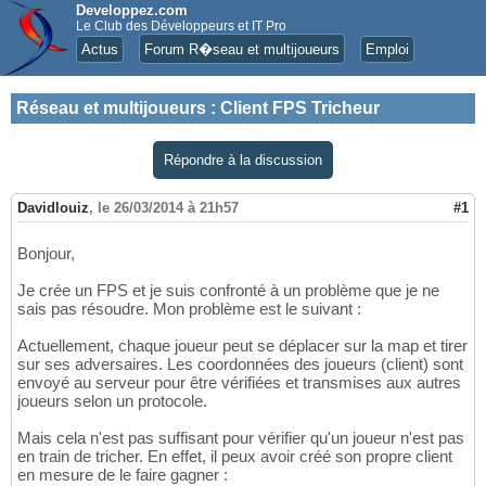
Developpez.com
Le Club des Développeurs et IT Pro
Actus
Forum R�seau et multijoueurs
Emploi
Réseau et multijoueurs
:
Client FPS Tricheur
Répondre à la discussion
Davidlouiz
,
le 26/03/2014 à 21h57
#1
Bonjour,
Je crée un FPS et je suis confronté à un problème que je ne
sais pas résoudre. Mon problème est le suivant :
Actuellement, chaque joueur peut se déplacer sur la map et tirer
sur ses adversaires. Les coordonnées des joueurs (client) sont
envoyé au serveur pour être vérifiées et transmises aux autres
joueurs selon un protocole.
Mais cela n'est pas suffisant pour vérifier qu'un joueur n'est pas
en train de tricher. En effet, il peux avoir créé son propre client
en mesure de le faire gagner :