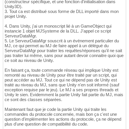
(constructeur spécifique, et une fonction d'initialisation dans
Unity3D).
3. Tout ca est distribué sous forme de DLL importé dans mon
projet Unity.
4. Dans Unity, j'ai un monoscript lié à un GameObject qui
instancie 1 objet MJSysteme de la DLL. J'appel ce script
ServeurDataMgr.
5. Le ServeurDataMgr souscrit à un événement particulier du
MJ, ce qui permet au MJ de faire appel à un délégué du
ServeurDataMgr pour traiter les requêtes/réponses qu'il ne sait
pas traiter lui même, sans pour autant devoir connaitre quoi que
ce soit au niveau de Unity.
En faisant ça, toute commande réseau qui implique Unity est
remonté au niveau de Unity pour être traité par un script, qui
peut accéder au MJ. Tout ce qui ne dépend pas de Unity est
traité au niveau du MJ, sans que Unity n'en soit informé (sauf
exception requise par le jeu). Le MJ a ses propres threads et
Unity le sien. Evidemment la partie Unity fait partie du MJ, mais
ce sont des classes séparées.
Maintenant faut que je code la partie Unity qui traite les
commandes du protocole concernée, mais bon ça c'est une
question d'implémenter les actions du protocole, ça ne dépend
plus d'une question de compatibilité du code.