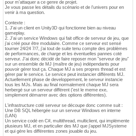
pour m'attaquer a ce genre de projet.
Je vous passe les détails du scénario et de l'univers pour en
venir à ma question.
Contexte :
1. J'ai un client en Unity3D qui fonctionne bien au niveau
gameplay.
2. J'ai un service Windows qui fait office de serveur de jeu, que
j'ai créé pour être modulaire. Comme ce serveur est sensé
tourner 24/24 7/7, j'ai tout de suite tenu compte des problèmes
de performances, de charge et les éventuelles pannes coté
serveur. J'ai donc décidé de faire reposer mon "serveur de jeu"
sur un ensemble de MJ (maître de jeu) indépendants pour
pouvoir gérer tout ça. Chaque MJ a ses propres thread et est
gérer par le service. Le service peut instancier différents MJ.
Actuellement phase de developpement, le serveur instancie
tous les MJs. Mais au final normalement chaque MJ sera
herbergé sur un serveur différent ('est le meme exe,
simplement démarrer avec des options différentes).
L'infrastructure coté serveur se découpe donc comme suit :
Une DB SQL hébergée sur un serveur Windows en interne
(LAN)
Un service codé en C#, multithread, multiclient, qui implémente
plusieurs MJ, et en particulier des MJ que j'appel MJSysteme
et qui gère les différentes zones jouable du jeu.