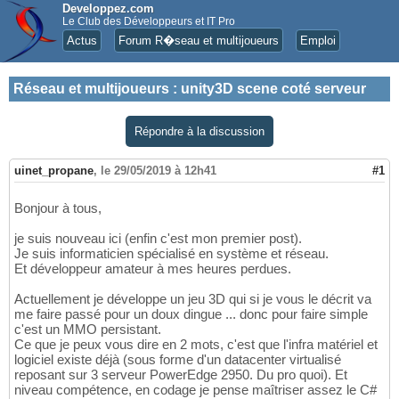
Developpez.com
Le Club des Développeurs et IT Pro
Actus
Forum R�seau et multijoueurs
Emploi
Réseau et multijoueurs
:
unity3D scene coté serveur
Répondre à la discussion
uinet_propane
,
le 29/05/2019 à 12h41
#1
Bonjour à tous,
je suis nouveau ici (enfin c'est mon premier post).
Je suis informaticien spécialisé en système et réseau.
Et développeur amateur à mes heures perdues.
Actuellement je développe un jeu 3D qui si je vous le décrit va
me faire passé pour un doux dingue ... donc pour faire simple
c'est un MMO persistant.
Ce que je peux vous dire en 2 mots, c'est que l'infra matériel et
logiciel existe déjà (sous forme d'un datacenter virtualisé
reposant sur 3 serveur PowerEdge 2950. Du pro quoi). Et
niveau compétence, en codage je pense maîtriser assez le C#