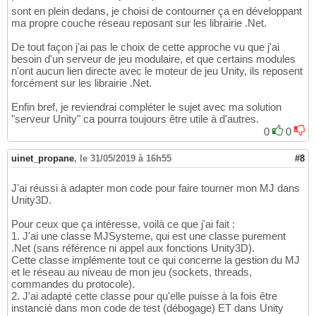
sont en plein dedans, je choisi de contourner ça en développant
ma propre couche réseau reposant sur les librairie .Net.
De tout façon j'ai pas le choix de cette approche vu que j'ai
besoin d'un serveur de jeu modulaire, et que certains modules
n'ont aucun lien directe avec le moteur de jeu Unity, ils reposent
forcément sur les librairie .Net.
Enfin bref, je reviendrai compléter le sujet avec ma solution
"serveur Unity" ca pourra toujours être utile à d'autres.
0
0
uinet_propane
,
le 31/05/2019 à 16h55
#8
J'ai réussi à adapter mon code pour faire tourner mon MJ dans
Unity3D.
Pour ceux que ça intéresse, voilà ce que j'ai fait :
1. J'ai une classe MJSysteme, qui est une classe purement
.Net (sans référence ni appel aux fonctions Unity3D).
Cette classe implémente tout ce qui concerne la gestion du MJ
et le réseau au niveau de mon jeu (sockets, threads,
commandes du protocole).
2. J'ai adapté cette classe pour qu'elle puisse à la fois être
instancié dans mon code de test (débogage) ET dans Unity