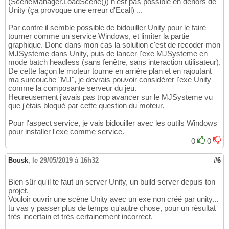
(SceneManager.LoadScene()) n'est pas possible en dehors de
Unity (ça provoque une erreur d'Ecall) ...
Par contre il semble possible de bidouiller Unity pour le faire
tourner comme un service Windows, et limiter la partie
graphique. Donc dans mon cas la solution c'est de recoder mon
MJSysteme dans Unity, puis de lancer l'exe MJSysteme en
mode batch headless (sans fenêtre, sans interaction utilisateur).
De cette façon le moteur tourne en arrière plan et en rajoutant
ma surcouche "MJ", je devrais pouvoir considérer l'exe Unity
comme la composante serveur du jeu.
Heureusement j'avais pas trop avancer sur le MJSysteme vu
que j'étais bloqué par cette question du moteur.
Pour l'aspect service, je vais bidouiller avec les outils Windows
pour installer l'exe comme service.
0
0
Bousk
,
le 29/05/2019 à 16h32
#6
Bien sûr qu'il te faut un server Unity, un build server depuis ton
projet.
Vouloir ouvrir une scène Unity avec un exe non créé par unity...
tu vas y passer plus de temps qu'autre chose, pour un résultat
très incertain et très certainement incorrect.