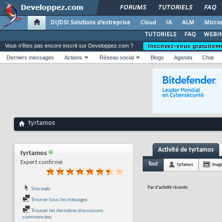
FORUMS
TUTORIELS
FAQ
DI/DSI Solutions d'entreprise
Cloud
IA
ALM
Micros
TUTORIELS
FAQ
WEBIN
Vous n'êtes pas encore inscrit sur Developpez.com ?
Inscrivez-vous gratuitem
Derniers messages
Actions
Réseau social
Blogs
Agenda
Chat
tyrtamos
Activité de tyrtamos
tyrtamos
Expert confirmé
Tout
tyrtamos
Imag
Pas d'activité récente
Site web
Trouver tous les messages
Trouver les dernières discussions
commencées