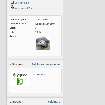
Voir son blog
Voir le profil Pro
Date d'inscription
31/12/2007
Dernière activité
Aujourd'hui
08h04
Billets
6
Points
9 294
Avatar
1
Groupes
Rejoindre des groupes
Python et Qt
0
Groupes
Rejoindre