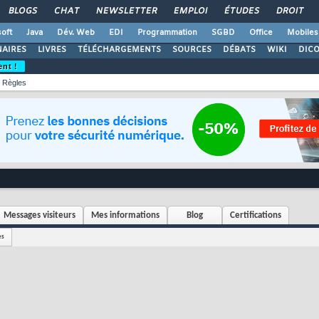
BLOGS
CHAT
NEWSLETTER
EMPLOI
ÉTUDES
DROIT
oft
Java
Dév. Web
EDI
Programmation
SGBD
Office
Mobiles
AIRES
LIVRES
TÉLÉCHARGEMENTS
SOURCES
DÉBATS
WIKI
DIC
ent !
Règles
Messages visiteurs
Mes informations
Blog
Certifications
es