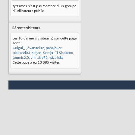
tyrtamos n'est pas membre d'un groupe
d'utilisateurs public
Récents visiteurs
Les 10 derniers visiteur(s) sur cette page
sont :
Guigui_
,
jovanacl02
,
papajoker
,
sdurand03
,
stejan
,
Sve@r
,
Ti-Slackeux
,
toumic2.0
,
vilmaffe72
,
wiztricks
Cette page a eu
13 385
visites