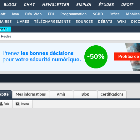
BLOGS
CHAT
NEWSLETTER
EMPLOI
ÉTUDES
DROIT
oft
Java
Dév. Web
EDI
Programmation
SGBD
Office
Mobiles
AIRES
LIVRES
TÉLÉCHARGEMENTS
SOURCES
DÉBATS
WIKI
DIC
ent !
Règles
cotte
Mes informations
Amis
Blog
Certifications
Amis
Images