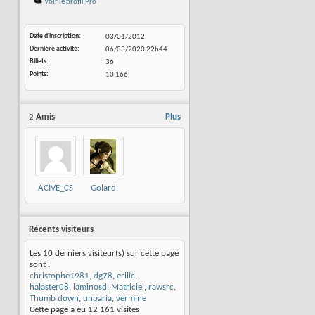
Voir le profil Pro
Date d'inscription
03/01/2012
Dernière activité
06/03/2020
22h44
Billets
36
Points
10 166
2
Amis
Plus
ACIVE_CS
Golard
Récents visiteurs
Les 10 derniers visiteur(s) sur cette page
sont :
christophe1981
,
dg78
,
eriiic
,
halaster08
,
laminosd
,
Matriciel
,
rawsrc
,
Thumb down
,
unparia
,
vermine
Cette page a eu
12 161
visites