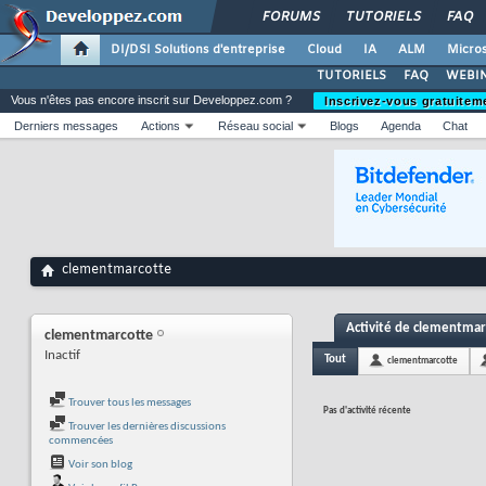
FORUMS
TUTORIELS
FAQ
DI/DSI Solutions d'entreprise
Cloud
IA
ALM
Micros
TUTORIELS
FAQ
WEBIN
Vous n'êtes pas encore inscrit sur Developpez.com ?
Inscrivez-vous gratuitem
Derniers messages
Actions
Réseau social
Blogs
Agenda
Chat
clementmarcotte
Activité de clementmar
clementmarcotte
Inactif
Tout
clementmarcotte
Trouver tous les messages
Pas d'activité récente
Trouver les dernières discussions
commencées
Voir son blog