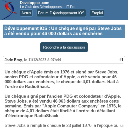
Developpez.com
Le Club des Développeurs et IT Pro
Actus
Forum D�veloppement iOS
Emploi
Développement iOS
:
Un chèque signé par Steve Jobs
a été vendu pour 46 000 dollars aux enchères
Répondre à la discussion
Jade Emy
,
le 11/12/2023 à 07h44
#1
Un chèque d'Apple émis en 1976 et signé par Steve Jobs,
ancien PDG et cofondateur d'Apple, a été vendu pour 46
000 dollars aux enchères, le chèque de 4,01 dollars était à
l'ordre de RadioShack.
Un chèque signé par l'ancien PDG et cofondateur d'Apple,
Steve Jobs, a été vendu 46 063 dollars aux enchères cette
semaine. Emis par "Apple Computer Company" en 1976, le
chèque de 4,01 dollars était libellé à l'ordre du détaillant
d'électronique RadioShack.
Steve Jobs a rempli le chèque le 23 juillet 1976, à l'époque où lui