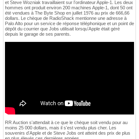
et Steve Wozniak travaillaient sur l'ordinateur Apple-1. Les deux
hommes ont produit environ 200 machines Apple-1, dont 50 ont
été vendues à The Byte Shop en juillet 1976 au prix de 666,66
dollars. Le chèque de RadioShack mentionne une adresse à
Palo Alto pour un service de réponse téléphonique et un point de
dépôt du courrier que Jobs utilisait lorsqu'Apple était géré
depuis le garage de ses parents.
RR Auction s'attendait à ce que le chèque soit vendu pour au
moins 25 000 dollars, mais il s'est vendu plus cher. Les
souvenirs d'Apple et de Steve Jobs ont atteint des prix de plus
en plus élevés ces dernières années.