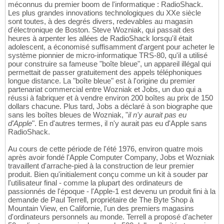
méconnus du premier boom de l'informatique : RadioShack.
Les plus grandes innovations technologiques du XXe siècle
sont toutes, à des degrés divers, redevables au magasin
d'électronique de Boston. Steve Wozniak, qui passait des
heures à arpenter les allées de RadioShack lorsqu'il était
adolescent, a économisé suffisamment d'argent pour acheter le
système pionnier de micro-informatique TRS-80, qu'il a utilisé
pour construire sa fameuse "boîte bleue", un appareil illégal qui
permettait de passer gratuitement des appels téléphoniques
longue distance. La "boîte bleue" est à l'origine du premier
partenariat commercial entre Wozniak et Jobs, un duo qui a
réussi à fabriquer et à vendre environ 200 boîtes au prix de 150
dollars chacune. Plus tard, Jobs a déclaré à son biographe que
sans les boîtes bleues de Wozniak, "
il n'y aurait pas eu
d'Apple
". En d'autres termes, il n'y aurait pas eu d'Apple sans
RadioShack.
Au cours de cette période de l'été 1976, environ quatre mois
après avoir fondé l'Apple Computer Company, Jobs et Wozniak
travaillent d'arrache-pied à la construction de leur premier
produit. Bien qu'initialement conçu comme un kit à souder par
l'utilisateur final - comme la plupart des ordinateurs de
passionnés de l'époque - l'Apple-1 est devenu un produit fini à la
demande de Paul Terrell, propriétaire de The Byte Shop à
Mountain View, en Californie, l'un des premiers magasins
d'ordinateurs personnels au monde. Terrell a proposé d'acheter