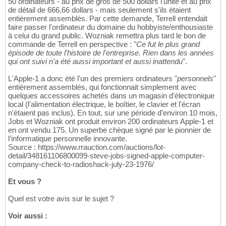
50 ordinateurs - au prix de gros de 500 dollars l'unité et au prix
de détail de 666,66 dollars - mais seulement s'ils étaient
entièrement assemblés. Par cette demande, Terrell entendait
faire passer l'ordinateur du domaine du hobbyiste/enthousiaste
à celui du grand public. Wozniak remettra plus tard le bon de
commande de Terrell en perspective : "
Ce fut le plus grand
épisode de toute l'histoire de l'entreprise. Rien dans les années
qui ont suivi n'a été aussi important et aussi inattendu
".
L'Apple-1 a donc été l'un des premiers ordinateurs "
personnels
"
entièrement assemblés, qui fonctionnait simplement avec
quelques accessoires achetés dans un magasin d'électronique
local (l'alimentation électrique, le boîtier, le clavier et l'écran
n'étaient pas inclus). En tout, sur une période d'environ 10 mois,
Jobs et Wozniak ont produit environ 200 ordinateurs Apple-1 et
en ont vendu 175. Un superbe chèque signé par le pionnier de
l'informatique personnelle innovante.
Source : https://www.rrauction.com/auctions/lot-
detail/348161106800099-steve-jobs-signed-apple-computer-
company-check-to-radioshack-july-23-1976/
Et vous ?
Quel est votre avis sur le sujet ?
Voir aussi :