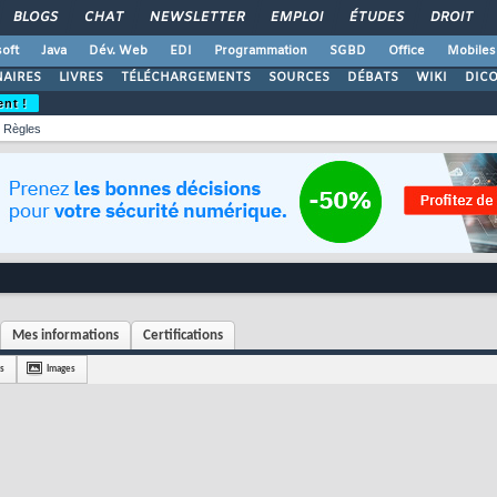
BLOGS
CHAT
NEWSLETTER
EMPLOI
ÉTUDES
DROIT
oft
Java
Dév. Web
EDI
Programmation
SGBD
Office
Mobiles
AIRES
LIVRES
TÉLÉCHARGEMENTS
SOURCES
DÉBATS
WIKI
DIC
ent !
Règles
Mes informations
Certifications
s
Images