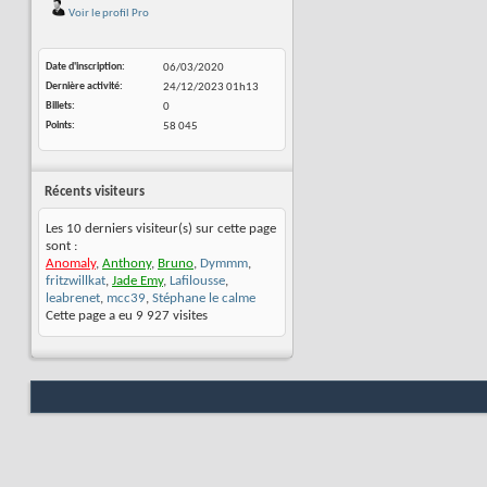
Voir le profil Pro
Date d'inscription
06/03/2020
Dernière activité
24/12/2023
01h13
Billets
0
Points
58 045
Récents visiteurs
Les 10 derniers visiteur(s) sur cette page
sont :
Anomaly
,
Anthony
,
Bruno
,
Dymmm
,
fritzwillkat
,
Jade Emy
,
Lafilousse
,
leabrenet
,
mcc39
,
Stéphane le calme
Cette page a eu
9 927
visites