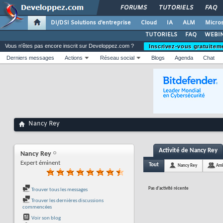
FORUMS
TUTORIELS
FAQ
DI/DSI Solutions d'entreprise
Cloud
IA
ALM
Micros
TUTORIELS
FAQ
WEBIN
Vous n'êtes pas encore inscrit sur Developpez.com ?
Inscrivez-vous gratuitem
Derniers messages
Actions
Réseau social
Blogs
Agenda
Chat
Nancy Rey
Activité de Nancy Rey
Nancy Rey
Expert éminent
Tout
Nancy Rey
Ami
Pas d'activité récente
Trouver tous les messages
Trouver les dernières discussions
commencées
Voir son blog