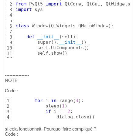
from
 PyQt5 
import
2
import
 sys

3
4
5
class
 Window
(
QtWidgets.QMainWindow
)
:

6
7
def
__init__
(
self
)
:

8
        super
(
)
.
__init__
(
)
9
        self.UiComponents
(
)
10
        self.show
(
)
11
12
def
 UiComponents
(
self
)
:

13
        btn = QtWidgets.QPushButton
(
"message
14
        btn.clicked.connect
(
self.Message
)
----------------
15
NOTE
16
def
 Message
(
self
)
:

17
Code :
        dialog = QtWidgets.QMessageBox
(
self
)
18
        dialog.setWindowTitle
(
"Copier"
)
19
for
 i 
in
 range
(
3
)
:

1
        dialog.setText
(
"memoire copier"
)
20
            sleep
(
1
)
2
        dialog.setIcon
(
QtWidgets.QMessageBox
21
if
 i == 
2
:

3
        dialog.show
(
)
22
                dialog.close
(
)
4
        QtCore.QTimer.singleShot
(
3000
, 
lambd
23
24
si cela fonctionnait
, Pourquoi faire compliqué ?
25
Code :
if
__name__
 == 
"__main__"
:

26