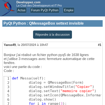
Developpez.com
Le Club des Développeurs et IT Pro
Actus
Forum PyQt Python
Emploi
PyQt Python
:
QMessageBox settext invisible
Répondre à la discussion
Yanss49
,
le 20/07/2024 à 10h47
#1
Bonjour j'ai réalisé un fichier python pyq5 de 1638 lignes
et j'utilise 3 messages avec fermeture automatique de cette
fenêtre.
voici une partie du code :
Code :
def
 Messa
(
self
)
:

1
        dialog = QMessageBox
(
Form
)
2
        dialog.setWindowTitle
(
"Copier"
)
3
        dialog.setText
(
"memoire copier"
)
4
        dialog.setIcon
(
QMessageBox.Informati
5
        dialog.show
(
)
6
for
 i 
in
 range
(
3
)
:

7