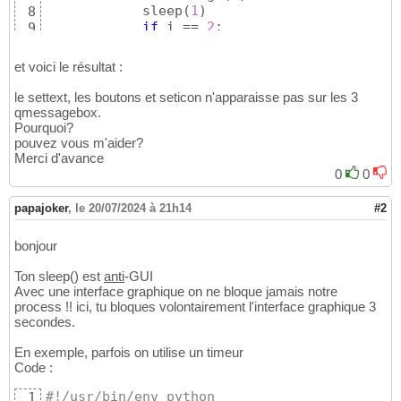
            sleep
(
1
)
8
if
 i == 
2
:

9
                dialog.close
(
)
10
et voici le résultat :
le settext, les boutons et seticon n'apparaisse pas sur les 3
qmessagebox.
Pourquoi?
pouvez vous m'aider?
Merci d'avance
0
0
papajoker
,
le 20/07/2024 à 21h14
#2
bonjour
Ton sleep() est
anti
-GUI
Avec une interface graphique on ne bloque jamais notre
process !! ici, tu bloques volontairement l'interface graphique 3
secondes.
En exemple, parfois on utilise un timeur
Code :
#!/usr/bin/env python
1