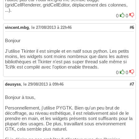
(gridCellRenderer, gridCellEditor, déplacement des colonnes,
...).
0
0
vincent.mbg
,
le 27/08/2013 à 22h46
#6
Bonjour
J'utilise Tkinter il est simple et en natif sous python. Les petits
moins, les widgets sont moins nombreux que dans les autres
bibliothèques et Tkinter n'est pas super thread safe même si
Tcl/tk est compilé avec l'option enable threads.
0
0
deusyss
,
le 29/08/2013 à 09h46
#7
Bonjour à tous,
Personnellement, j'utilise PYGTK. Bien qu'un peu brut de
décoffrage, au niveau esthétique, il est relativement aisé de le
prendre en main, et les widgets présents sont suffisants pour la
plupart des usages. De plus, travaillant sous environnement
GTK, cela semble plus naturel.