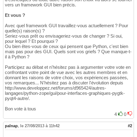
vers un framework GUI bien précis.
Et vous ?
Avec quel framework GUI travaillez-vous actuellement ? Pour
quelle(s) raison(s) ?
Seriez-vous prêt ou envisageriez-vous de changer ? Si oui,
pour lequel ? Et pourquoi ?
Ou bien êtes-vous de ceux qui pensent que Python, c'est bien
mais pas pour des GUI. Quels sont vos griefs ? Que manque-t-
il à Python ?
Participez au débat et n'hésitez pas à argumenter votre vote en
confrontant votre point de vue avec les autres membres et en
donnant les raisons de votre choix, vos expériences passées,
vos remarques... N'hésitez pas à discuter l'évolution depuis
http://www.developpez.net/forums/d965424/autres-
langages/python-zope/gui/pour-interfaces-graphiques-pygtk-
pyqt4-autre/.
Bon vote à tous
4
0
palnap
,
le 27/08/2013 à 11h42
#2