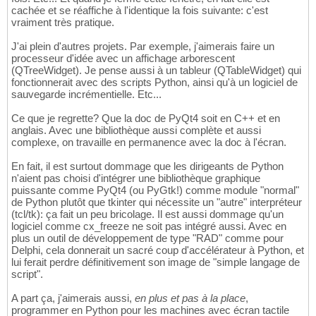
cachée et se réaffiche à l'identique la fois suivante: c'est
vraiment très pratique.
J'ai plein d'autres projets. Par exemple, j'aimerais faire un
processeur d'idée avec un affichage arborescent
(QTreeWidget). Je pense aussi à un tableur (QTableWidget) qui
fonctionnerait avec des scripts Python, ainsi qu'à un logiciel de
sauvegarde incrémentielle. Etc...
Ce que je regrette? Que la doc de PyQt4 soit en C++ et en
anglais. Avec une bibliothèque aussi complète et aussi
complexe, on travaille en permanence avec la doc à l'écran.
En fait, il est surtout dommage que les dirigeants de Python
n'aient pas choisi d'intégrer une bibliothèque graphique
puissante comme PyQt4 (ou PyGtk!) comme module "normal"
de Python plutôt que tkinter qui nécessite un "autre" interpréteur
(tcl/tk): ça fait un peu bricolage. Il est aussi dommage qu'un
logiciel comme cx_freeze ne soit pas intégré aussi. Avec en
plus un outil de développement de type "RAD" comme pour
Delphi, cela donnerait un sacré coup d'accélérateur à Python, et
lui ferait perdre définitivement son image de "simple langage de
script".
A part ça, j'aimerais aussi,
en plus et pas à la place
,
programmer en Python pour les machines avec écran tactile