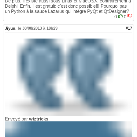
De plus, il existe aussi sous Linux et MacOSX, contrairement à
Delphi. Enfin, il est gratuit: c'est donc possible!!! Pourquoi pas
un Python à la sauce Lazarus qui intègre PyQt et QtDesigner?
0
0
Jiyuu
,
le 30/08/2013 à 18h29
#17
Envoyé par
wiztricks