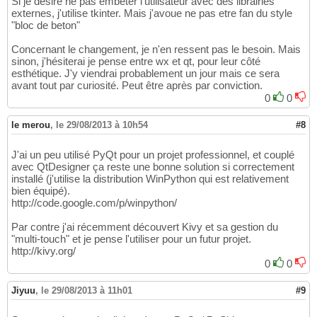
Si je désire ne pas embêter l'utilisateur avec des librairies
externes, j'utilise tkinter. Mais j'avoue ne pas etre fan du style
"bloc de beton"
Concernant le changement, je n'en ressent pas le besoin. Mais
sinon, j'hésiterai je pense entre wx et qt, pour leur côté
esthétique. J'y viendrai probablement un jour mais ce sera
avant tout par curiosité. Peut être après par conviction.
0
0
le merou
,
le 29/08/2013 à 10h54
#8
J'ai un peu utilisé PyQt pour un projet professionnel, et couplé
avec QtDesigner ça reste une bonne solution si correctement
installé (j'utilise la distribution WinPython qui est relativement
bien équipé).
http://code.google.com/p/winpython/
Par contre j'ai récemment découvert Kivy et sa gestion du
"multi-touch" et je pense l'utiliser pour un futur projet.
http://kivy.org/
0
0
Jiyuu
,
le 29/08/2013 à 11h01
#9