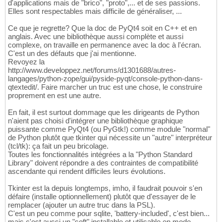
d'applications mais de "brico", "proto",... et de ses passions.
Elles sont respectables mais difficile de généraliser, ...
Ce que je regrette? Que la doc de PyQt4 soit en C++ et en
anglais. Avec une bibliothèque aussi complète et aussi
complexe, on travaille en permanence avec la doc à l'écran.
C'est un des défauts que j'ai mentionne.
Revoyez la
http://www.developpez.net/forums/d1301688/autres-
langages/python-zope/gui/pyside-pyqt/console-python-dans-
qtextedit/. Faire marcher un truc est une chose, le construire
proprement en est une autre.
En fait, il est surtout dommage que les dirigeants de Python
n'aient pas choisi d'intégrer une bibliothèque graphique
puissante comme PyQt4 (ou PyGtk!) comme module "normal"
de Python plutôt que tkinter qui nécessite un "autre" interpréteur
(tcl/tk): ça fait un peu bricolage.
Toutes les fonctionnalités intégrées a la "Python Standard
Library" doivent répondre a des contraintes de compatibilité
ascendante qui rendent difficiles leurs évolutions.
Tkinter est la depuis longtemps, imho, il faudrait pouvoir s'en
défaire (installe optionnellement) plutôt que d'essayer de le
remplacer (ajouter un autre truc dans la PSL).
C'est un peu comme pour sqlite, 'battery-included', c'est bien...
mais c'est aussi un "soft" installable et utilisable en mode