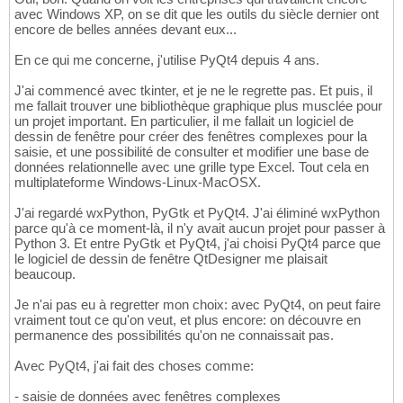
avec Windows XP, on se dit que les outils du siècle dernier ont
encore de belles années devant eux...
En ce qui me concerne, j'utilise PyQt4 depuis 4 ans.
J'ai commencé avec tkinter, et je ne le regrette pas. Et puis, il
me fallait trouver une bibliothèque graphique plus musclée pour
un projet important. En particulier, il me fallait un logiciel de
dessin de fenêtre pour créer des fenêtres complexes pour la
saisie, et une possibilité de consulter et modifier une base de
données relationnelle avec une grille type Excel. Tout cela en
multiplateforme Windows-Linux-MacOSX.
J'ai regardé wxPython, PyGtk et PyQt4. J'ai éliminé wxPython
parce qu'à ce moment-là, il n'y avait aucun projet pour passer à
Python 3. Et entre PyGtk et PyQt4, j'ai choisi PyQt4 parce que
le logiciel de dessin de fenêtre QtDesigner me plaisait
beaucoup.
Je n'ai pas eu à regretter mon choix: avec PyQt4, on peut faire
vraiment tout ce qu'on veut, et plus encore: on découvre en
permanence des possibilités qu'on ne connaissait pas.
Avec PyQt4, j'ai fait des choses comme:
- saisie de données avec fenêtres complexes