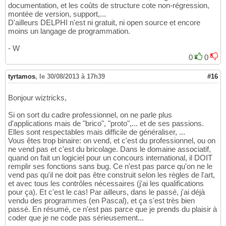
documentation, et les coûts de structure cote non-régression,
montée de version, support,...
D'ailleurs DELPHI n'est ni gratuit, ni open source et encore
moins un langage de programmation.
- W
0
0
tyrtamos
,
le 30/08/2013 à 17h39
#16
Bonjour wiztricks,
Si on sort du cadre professionnel, on ne parle plus
d'applications mais de "brico", "proto",... et de ses passions.
Elles sont respectables mais difficile de généraliser, ...
Vous êtes trop binaire: on vend, et c'est du professionnel, ou on
ne vend pas et c'est du bricolage. Dans le domaine associatif,
quand on fait un logiciel pour un concours international, il DOIT
remplir ses fonctions sans bug. Ce n'est pas parce qu'on ne le
vend pas qu'il ne doit pas être construit selon les règles de l'art,
et avec tous les contrôles nécessaires (j'ai les qualifications
pour ça). Et c'est le cas! Par ailleurs, dans le passé, j'ai déjà
vendu des programmes (en Pascal), et ça s'est très bien
passé. En résumé, ce n'est pas parce que je prends du plaisir à
coder que je ne code pas sérieusement...