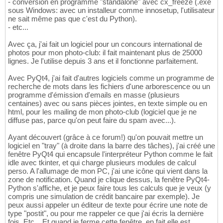
- conversion en programme "standalone" avec cx_freeze (.exe
sous Windows: avec un installeur comme innosetup, l'utilisateur
ne sait même pas que c'est du Python).
- etc...
Avec ça, j'ai fait un logiciel pour un concours international de
photos pour mon photo-club: il fait maintenant plus de 25000
lignes. Je l'utilise depuis 3 ans et il fonctionne parfaitement.
Avec PyQt4, j'ai fait d'autres logiciels comme un programme de
recherche de mots dans les fichiers d'une arborescence ou un
programme d'émission d'emails en masse (plusieurs
centaines) avec ou sans pièces jointes, en texte simple ou en
html, pour les mailing de mon photo-club (logiciel que je ne
diffuse pas, parce qu'on peut faire du spam avec...).
Ayant découvert (grâce à ce forum!) qu'on pouvait mettre un
logiciel en "tray" (à droite dans la barre des tâches), j'ai créé une
fenêtre PyQt4 qui encapsule l'interpréteur Python comme le fait
idle avec tkinter, et qui charge plusieurs modules de calcul
perso. A l'allumage de mon PC, j'ai une icône qui vient dans la
zone de notification. Quand je clique dessus, la fenêtre PyQt4-
Python s'affiche, et je peux faire tous les calculs que je veux (y
compris une simulation de crédit bancaire par exemple). Je
peux aussi appeler un éditeur de texte pour écrire une note de
type "postit", ou pour me rappeler ce que j'ai écris la dernière
fois. Etc... Et quand je ferme cette fenêtre, en fait elle est