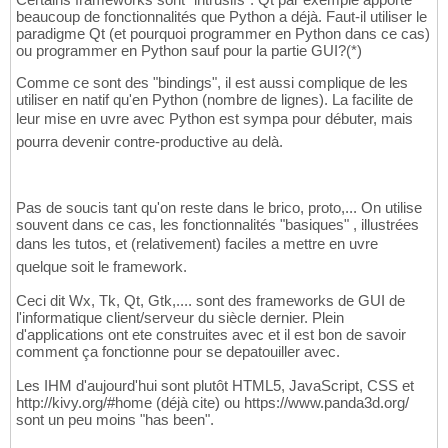
beaucoup de fonctionnalités que Python a déjà. Faut-il utiliser le
paradigme Qt (et pourquoi programmer en Python dans ce cas)
ou programmer en Python sauf pour la partie GUI?(*)
Comme ce sont des "bindings", il est aussi complique de les
utiliser en natif qu'en Python (nombre de lignes). La facilite de
leur mise en uvre avec Python est sympa pour débuter, mais
pourra devenir contre-productive au delà.
Pas de soucis tant qu'on reste dans le brico, proto,... On utilise
souvent dans ce cas, les fonctionnalités "basiques" , illustrées
dans les tutos, et (relativement) faciles a mettre en uvre
quelque soit le framework.
Ceci dit Wx, Tk, Qt, Gtk,.... sont des frameworks de GUI de
l'informatique client/serveur du siècle dernier. Plein
d'applications ont ete construites avec et il est bon de savoir
comment ça fonctionne pour se depatouiller avec.
Les IHM d'aujourd'hui sont plutôt HTML5, JavaScript, CSS et
http://kivy.org/#home (déjà cite) ou https://www.panda3d.org/
sont un peu moins "has been".