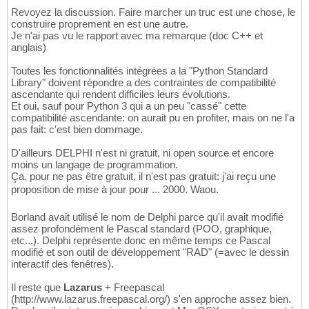
Revoyez la discussion. Faire marcher un truc est une chose, le
construire proprement en est une autre.
Je n'ai pas vu le rapport avec ma remarque (doc C++ et
anglais)
Toutes les fonctionnalités intégrées a la "Python Standard
Library" doivent répondre a des contraintes de compatibilité
ascendante qui rendent difficiles leurs évolutions.
Et oui, sauf pour Python 3 qui a un peu "cassé" cette
compatibilité ascendante: on aurait pu en profiter, mais on ne l'a
pas fait: c'est bien dommage.
D'ailleurs DELPHI n'est ni gratuit, ni open source et encore
moins un langage de programmation.
Ça, pour ne pas être gratuit, il n'est pas gratuit: j'ai reçu une
proposition de mise à jour pour ... 2000. Waou.
Borland avait utilisé le nom de Delphi parce qu'il avait modifié
assez profondément le Pascal standard (POO, graphique,
etc...). Delphi représente donc en même temps ce Pascal
modifié et son outil de développement "RAD" (=avec le dessin
interactif des fenêtres).
Il reste que
Lazarus
+ Freepascal
(http://www.lazarus.freepascal.org/) s'en approche assez bien.