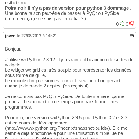
esthétisme .
Point noir il n'y a pas de version pour python 3 dommage
.
Une bonne raison peut-être de passer à PyQt ou PySide
(comment ça je ne suis pas impartial ? )
0
0
jpver
,
le 27/08/2013 à 14h21
#5
Bonjour,
J'utilise wxPython 2.8.12. Il y a vraiment beaucoup de sortes de
widgets.
Le widget wx.grid est très souple pour représenter les données
sous forme de grille.
Le module d'impression est correct (seul petit bug gênant :
quand je demande 2 copies, j'en reçois 4).
Je ne connais pas PyQt / PySide. De toute manière, ça me
prendrait beaucoup trop de temps pour transformer mes
programmes.
Pour info, une version wxPython 2.9.5 pour Python 3.2 et 3.3
est en cours de développement
(http://www.wxpython.org/Phoenix/snapshot-builds/). Elle me
semble déjà fonctionnelle pour une utilisation simple. Je ne
l'utilise pas car l'outil wx.grid me semble buggé