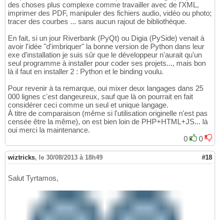
des choses plus complexe comme travailler avec de l'XML,
imprimer des PDF, manipuler des fichiers audio, vidéo ou photo;
tracer des courbes ... sans aucun rajout de bibliothèque.
En fait, si un jour Riverbank (PyQt) ou Digia (PySide) venait à
avoir l'idée "d'imbriquer" la bonne version de Python dans leur
exe d'installation je suis sûr que le développeur n'aurait qu'un
seul programme à installer pour coder ses projets..., mais bon
là il faut en installer 2 : Python et le binding voulu.
Pour revenir à ta remarque, oui mixer deux langages dans 25
000 lignes c'est dangeureux, sauf que là on pourrait en fait
considérer ceci comme un seul et unique langage.
À titre de comparaison (même si l'utilisation originelle n'est pas
censée être la même), on est bien loin de PHP+HTML+JS... là
oui merci la maintenance.
0
0
wiztricks
,
le 30/08/2013 à 18h49
#18
Salut Tyrtamos,