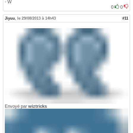
- W
0
0
Jiyuu
,
le 29/08/2013 à 14h43
#11
Envoyé par
wiztricks