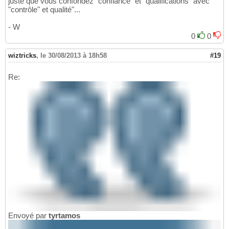
juste que vous confondez "confiance" et "qualifications" avec
"contrôle" et qualité"...
- W
0
0
wiztricks
,
le 30/08/2013 à 18h58
#19
Re:
Envoyé par
tyrtamos