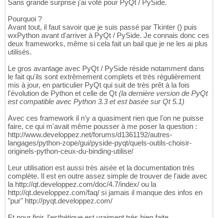
Sans grande surprise j'ai voté pour PyQt / PySide.
Pourquoi ?
Avant tout, il faut savoir que je suis passé par Tkinter () puis
wxPython avant d'arriver à PyQt / PySide. Je connais donc ces
deux frameworks, même si cela fait un bail que je ne les ai plus
utilisés.
Le gros avantage avec PyQt / PySide réside notamment dans
le fait qu'ils sont extrêmement complets et très régulièrement
mis à jour, en particulier PyQt qui suit de très prêt à la fois
l'évolution de Python et celle de Qt
(la dernière version de PyQt
est compatible avec Python 3.3 et est basée sur Qt 5.1)
Avec ces framework il n'y a quasiment rien que l'on ne puisse
faire, ce qui m'avait même pousser à me poser la question :
http://www.developpez.net/forums/d1361192/autres-
langages/python-zope/gui/pyside-pyqt/quels-outils-choisir-
originels-python-ceux-du-binding-utilise/
Leur utilisation est aussi très aisée et la documentation très
complète. Il est en outre assez simple de trouver de l'aide avec
la http://qt.developpez.com/doc/4.7/index/ ou la
http://qt.developpez.com/faq/ si jamais il manque des infos en
"pur" http://pyqt.developpez.com/
Et pour finir, l'esthétique est vraiment très bien faite.