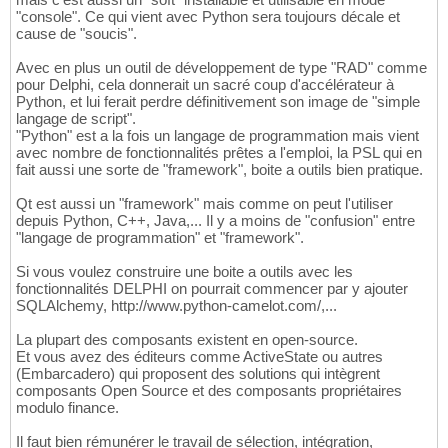
"console". Ce qui vient avec Python sera toujours décale et
cause de "soucis".
Avec en plus un outil de développement de type "RAD" comme
pour Delphi, cela donnerait un sacré coup d'accélérateur à
Python, et lui ferait perdre définitivement son image de "simple
langage de script".
"Python" est a la fois un langage de programmation mais vient
avec nombre de fonctionnalités prêtes a l'emploi, la PSL qui en
fait aussi une sorte de "framework", boite a outils bien pratique.
Qt est aussi un "framework" mais comme on peut l'utiliser
depuis Python, C++, Java,... Il y a moins de "confusion" entre
"langage de programmation" et "framework".
Si vous voulez construire une boite a outils avec les
fonctionnalités DELPHI on pourrait commencer par y ajouter
SQLAlchemy, http://www.python-camelot.com/,...
La plupart des composants existent en open-source.
Et vous avez des éditeurs comme ActiveState ou autres
(Embarcadero) qui proposent des solutions qui intègrent
composants Open Source et des composants propriétaires
modulo finance.
Il faut bien rémunérer le travail de sélection, intégration,