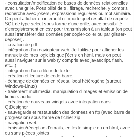
- consultation/modification de bases de données relationnelles
avec une grille. Possibilité de tri, filtrage, recherche, y compris
recherche avec jokers, expressions régulières ou mot similaire.
On peut afficher en interactif n'importe quel résultat de requête
SQL de type select sous forme d'une grille, avec possibilité
d'enregistrement en csv pour transmission à un tableur (on peut
aussi transférer des données par copier-coller ou par glisser-
déposer).
- création de pdf
- intégration d'un navigateur web. Je l'utilise pour afficher les
manuels de mes logiciels que j'écris en html, mais on peut
aussi naviguer sur le web (y compris avec javascript, flash,
etc...)
- intégration d'un éditeur de texte
- création et lecture de code-barre.
- échange de données en réseau local hétérogène (surtout
Windows-Linux)
- traitement multimedia: manipulation d'images et émission de
fichiers audio
- création de nouveaux widgets avec intégration dans
QtDesigner
- sauvegarde et restauration des données en ftp (avec barre de
progression) sous forme de fichier zip
- navigation web
- émission/réception d'emails, en texte simple ou en html, avec
ou sans pièces jointes