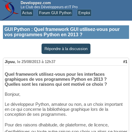
Developpez.com
Le Club des Développeurs et IT Pro
Actus
Forum GUI Python
Emploi
GUI Python
:
Quel framework GUI utilisez-vous pour
vos programmes Python en 2013 ?
Répondre à la discussion
Jiyuu
,
le 25/08/2013 à 12h37
#1
Quel framework utilisez-vous pour les interfaces
graphiques de vos programmes Python en 2013 ?
Quelles sont les raisons qui ont motivé ce choix ?
Bonjour,
Le développeur Python, amateur ou non, a un choix important
en ce qui concerne la bibliothèque graphique lors de la
conception de ses programmes.
Pour des raisons dhabitude, de plateforme, de licence,
d'esthétiques ou toute autre raison son choix va alors se tourner