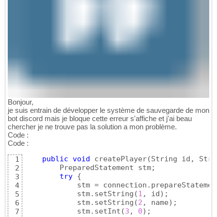
Bonjour,
je suis entrain de développer le système de sauvegarde de mon
bot discord mais je bloque cette erreur s'affiche et j'ai beau
chercher je ne trouve pas la solution a mon problème.
Code :
Code :
public
void
 createPlayer
(
String id, Stri
1
        PreparedStatement stm;

2
try
{
3
            stm = connection.prepareStatemen
4
            stm.setString
(
1
, id
)
;

5
            stm.setString
(
2
, name
)
;

6
            stm.setInt
(
3
, 
0
)
;

7