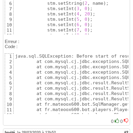
            stm.setString
(
2
, name
)
;

6
            stm.setInt
(
3
, 
0
)
;

7
            stm.setInt
(
4
, 
20
)
;

8
            stm.setInt
(
5
, 
0
)
;

9
            stm.setInt
(
6
, 
0
)
;

10
            stm.setInt
(
7
, 
0
)
;

11
            stm.setInt
(
8
, 
0
)
;

12
            stm.setInt
(
9
, 
0
)
;

13
Erreur :
            stm.setInt
(
10
, 
0
)
;

14
Code :
            stm.setInt
(
11
, 
0
)
;

15
java.sql.SQLException: Before start of result
1
            stm.setInt
(
12
, 
0
)
;

16
	at com.mysql.cj.jdbc.exceptions.SQL
2
            stm.setBoolean
(
13
, 
false
)
;

17
	at com.mysql.cj.jdbc.exceptions.SQL
3
            stm.setBoolean
(
14
, 
false
)
;

18
	at com.mysql.cj.jdbc.exceptions.SQL
4
            stm.setInt
(
15
, 
0
)
;

19
	at com.mysql.cj.jdbc.exceptions.SQL
5
            stm.setInt
(
16
, 
0
)
;

20
	at com.mysql.cj.jdbc.result.ResultS
6
            stm.setInt
(
17
, 
0
)
;

21
	at com.mysql.cj.jdbc.result.ResultS
7
            stm.setInt
(
18
, 
0
)
;

22
	at com.mysql.cj.jdbc.result.ResultS
8
            stm.setInt
(
19
, 
0
)
;

23
	at com.mysql.cj.jdbc.result.ResultS
9
            stm.setInt
(
20
, 
0
)
;

24
	at fr.mateoox600.bot.SqlManager.getX
10
            stm.setInt
(
21
, 
0
)
;

25
	at fr.mateoox600.bot.players.Player
11
            stm.setInt
(
22
, 
0
)
;

26
	at fr.mateoox600.bot.players.Player
12
            stm.setInt
(
23
, start_class
)
;

27
	at fr.mateoox600.bot.commands.Accou
13
            stm.setInt
(
24
, 
0
)
;

28
0
0
	at com.jagrosh.jdautilities.command
14
            stm.setInt
(
25
, 
0
)
;

29
	at com.jagrosh.jdautilities.command
15
            stm.setInt
(
26
, 
0
)
;

30
Invité
,
le 28/03/2020 à 12h52
#2