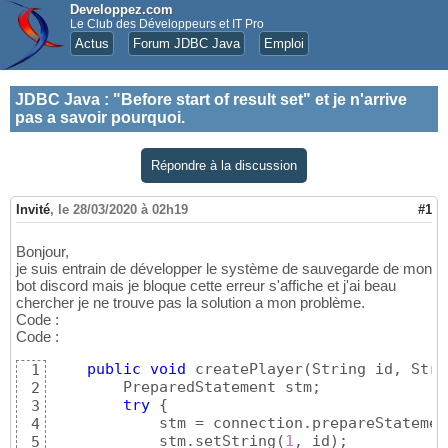
Developpez.com
Le Club des Développeurs et IT Pro
Actus
Forum JDBC Java
Emploi
JDBC Java
:
"Before start of result set" et je n'arrive
pas a savoir pourquoi.
Répondre à la discussion
Invité
,
le 28/03/2020 à 02h19
#1
Bonjour,
je suis entrain de développer le système de sauvegarde de mon
bot discord mais je bloque cette erreur s'affiche et j'ai beau
chercher je ne trouve pas la solution a mon problème.
Code :
Code :
public
void
 createPlayer
(
String id, Stri
1
        PreparedStatement stm;

2
try
{
3
            stm = connection.prepareStatemen
4
            stm.setString
(
1
, id
)
;

5