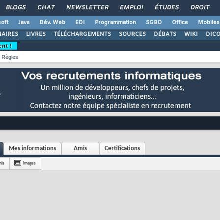
BLOGS
CHAT
NEWSLETTER
EMPLOI
ÉTUDES
DROIT
oft
Java
Dév. Web
EDI
Programmation
SGBD
Office
Mobiles
AIRES
LIVRES
TÉLÉCHARGEMENTS
SOURCES
DÉBATS
WIKI
DIC
ent !
Règles
Mes informations
Amis
Certifications
is
Images