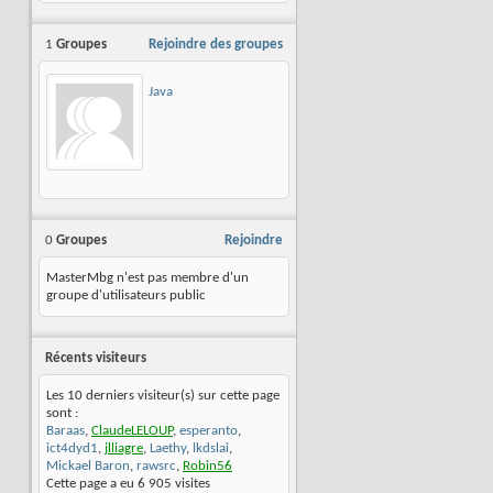
1
Groupes
Rejoindre des groupes
Java
0
Groupes
Rejoindre
MasterMbg n'est pas membre d'un
groupe d'utilisateurs public
Récents visiteurs
Les 10 derniers visiteur(s) sur cette page
sont :
Baraas
,
ClaudeLELOUP
,
esperanto
,
ict4dyd1
,
jlliagre
,
Laethy
,
lkdslai
,
Mickael Baron
,
rawsrc
,
Robin56
Cette page a eu
6 905
visites