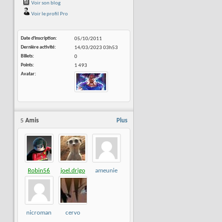
Voir son blog
Voir le profil Pro
Date d'inscription
05/10/2011
Dernière activité
14/03/2023
03h53
Billets
0
Points
1 493
Avatar
5
Amis
Plus
Robin56
joel.drigo
ameunie
nicroman
cervo