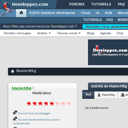
FORUMS
TUTORIELS
FAQ
DI/DSI Solutions d'entreprise
Cloud
IA
ALM
Micros
TUTORIELS
FAQ
WEBIN
Vous n'êtes pas encore inscrit sur Developpez.com ?
Inscrivez-vous gratuitem
Derniers messages
Actions
Réseau social
Blogs
Agenda
Chat
MasterMbg
Activité de MasterMbg
MasterMbg
Modérateur
Tout
MasterMbg
Am
Pas d'activité récente
Trouver tous les messages
Trouver les dernières discussions
commencées