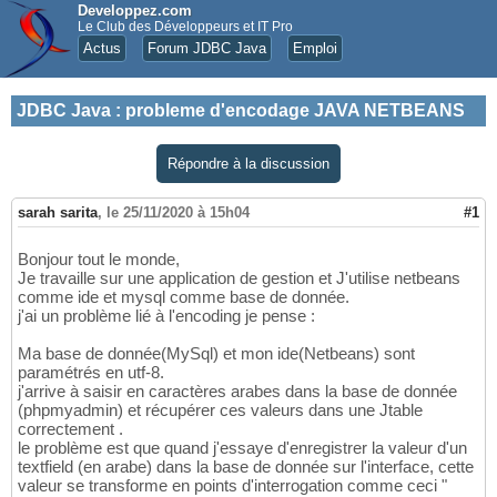
Developpez.com
Le Club des Développeurs et IT Pro
Actus
Forum JDBC Java
Emploi
JDBC Java
:
probleme d'encodage JAVA NETBEANS
Répondre à la discussion
sarah sarita
,
le 25/11/2020 à 15h04
#1
Bonjour tout le monde,
Je travaille sur une application de gestion et J'utilise netbeans
comme ide et mysql comme base de donnée.
j'ai un problème lié à l'encoding je pense :
Ma base de donnée(MySql) et mon ide(Netbeans) sont
paramétrés en utf-8.
j'arrive à saisir en caractères arabes dans la base de donnée
(phpmyadmin) et récupérer ces valeurs dans une Jtable
correctement .
le problème est que quand j'essaye d'enregistrer la valeur d'un
textfield (en arabe) dans la base de donnée sur l'interface, cette
valeur se transforme en points d'interrogation comme ceci "