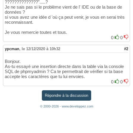
??????????????".....?
Je ne sais pas si le problème vient de l' IDE ou de la base de
données ?
si vous avez une idée d 'où ça peut venir, je vous en serai très
reconnaissant.
Je vous remercie toutes et tous.
0
0
ypcman
,
le 12/12/2020 à 10h32
#2
Bonjour.
As-tu essayé une insertion directe dans la table via la console
SQL de phpmyadmin ? Ca te permettrait de vérifier si ta base
accepte les caractères que tu lui envoies.
0
0
Répondre à la discussion
© 2000-2026 - www.developpez.com