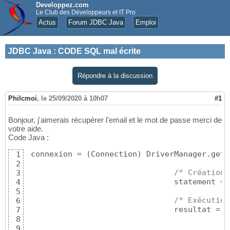
Developpez.com
Le Club des Développeurs et IT Pro
Actus
Forum JDBC Java
Emploi
JDBC Java
:
CODE SQL mal écrite
Répondre à la discussion
Philcmoi
,
le 25/09/2020 à 10h07
#1
Bonjour, j'aimerais récupérer l'email et le mot de passe merci de
votre aide.
Code Java :
 connexion = 
(
Connection
)
 DriverManager.getC
1
2
/* Création 
3
			        statement = 
4
5
/* Exécution
6
			        resultat =
7
8
9