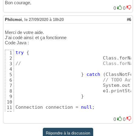
Bon courage,
0
0
Philcmoi
,
le 27/09/2020 à 18h20
#6
Merci de votre aide.
J'ai codé ainsi: et ça fonctionne
Code Java :
try
{
1
				Class.forNa
2
//				Class.f
3
4
}
catch
(
ClassNotFou
5
// TODO Auto
6
				System.out
7
				e1.printSt
8
}
9
10
Connection connection = 
null
;

11
12
try
{
13
0
0
		        connection = Driver
14
15
Répondre à la discussion
		        String sql = 
"SELECT
16