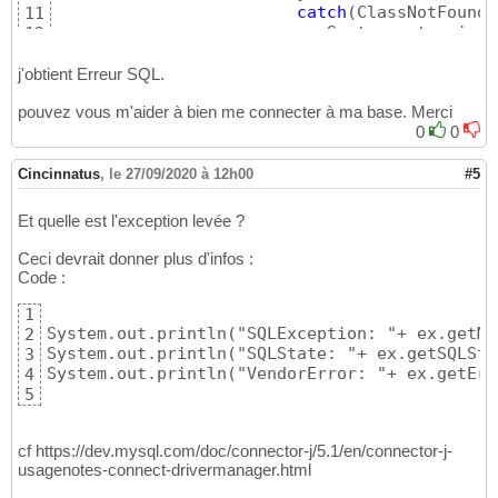
catch
(
ClassNotFoundE
11
			   System.out.print
12
			   cnfe.printStackT
13
}
14
j'obtient Erreur SQL.
catch
(
SQLException s
15
pouvez vous m'aider à bien me connecter à ma base. Merci
			   System.out.print
16
//Cf. Comment gér
0
0
17
}
18
catch
(
Exception e
)
{
19
Cincinnatus
,
le 27/09/2020 à 12h00
#5
			   System.out.print
20
			   e.printStackTrace
21
Et quelle est l'exception levée ?
}
22
finally
23
Ceci devrait donner plus d'infos :
{
24
Code :
if
(
connection!=
nu
25
//etc. 
26
1
}
27
System.out.println("SQLException: "+ ex.getMe
2
}
28
System.out.println("SQLState: "+ ex.getSQLSta
3
4
5
cf https://dev.mysql.com/doc/connector-j/5.1/en/connector-j-
usagenotes-connect-drivermanager.html