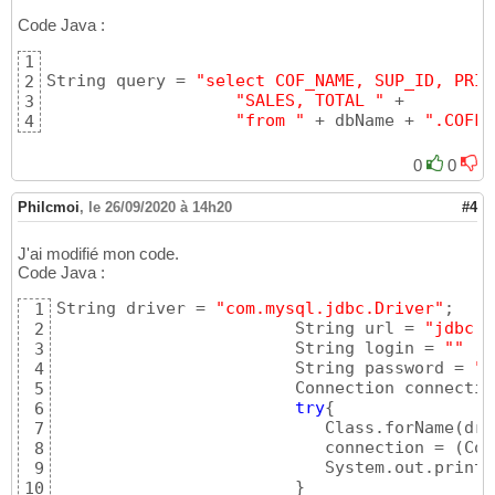
Code Java :
1
String query = 
"select COF_NAME, SUP_ID, PRIC
2
"SALES, TOTAL "
 +

3
"from "
 + dbName + 
".COFFE
4
0
0
Philcmoi
,
le 26/09/2020 à 14h20
#4
J'ai modifié mon code.
Code Java :
String driver = 
"com.mysql.jdbc.Driver"
; 

1
			String url = 
"jdbc:m
2
			String login = 
""
 ;

3
			String password = 
"p
4
			Connection connecti
5
try
{
6
			   Class.forName
(
dri
7
			   connection = 
(
Con
8
			   System.out.print
9
}
10