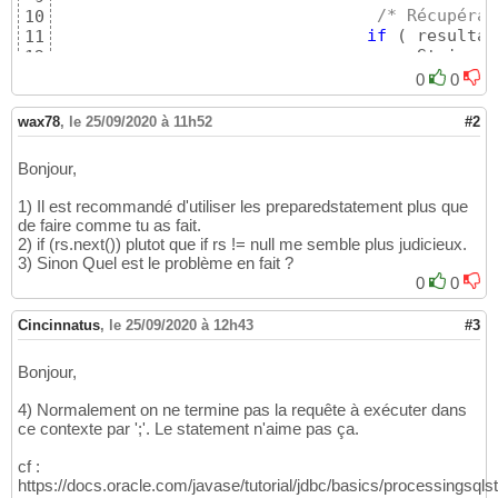
/* Récupérat
10
if
(
 resultat
11
			            String
12
			            String
13
0
0
			            res=
"suc
14
			            respon
15
wax78
,
le 25/09/2020 à 11h52
#2
			   
16
}
17
Bonjour,
1) Il est recommandé d'utiliser les preparedstatement plus que
de faire comme tu as fait.
2) if (rs.next()) plutot que if rs != null me semble plus judicieux.
3) Sinon Quel est le problème en fait ?
0
0
Cincinnatus
,
le 25/09/2020 à 12h43
#3
Bonjour,
4) Normalement on ne termine pas la requête à exécuter dans
ce contexte par ';'. Le statement n'aime pas ça.
cf :
https://docs.oracle.com/javase/tutorial/jdbc/basics/processingsql