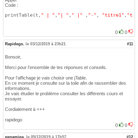
}
Code :
15
if
(
 linelength>
0
)
{
16
printTable
(
t,
" | "
,
"| "
,
" |"
 ,
"-"
, 
"titre1"
,
"tit
    		System.out.println
(
rowsepara
17
}
18
19
0
0
if
(
 titles.length>
0
)
{
20
	    	printRow
(
titles, width, deli
21
}
22
Rapidego
,
le 03/12/2019 à 23h21
#11
23
if
(
 linelength>
0
)
{
24
Bonsoir,
    		System.out.println
(
rowsepara
25
}
26
Merci pour l'ensemble de tes réponses et conseils.
27
for
(
Object
[
]
 row : array
)
{
28
Pour l'affichage je vais choisir une jTable.
			printRow
(
row, width,
29
En ce moment je consulte sur la toile afin de rassembler des
}
informations.
30
Je vais étudier le problème consulter les différents cours et
if
(
 linelength>
0
)
{
31
essayer.
    		System.out.println
(
rowsepara
32
}
33
Cordialement à +++
}
34
35
rapidego
private
static
void
 printRow
(
Object
[
36
0
0
		StringJoiner sj = 
new
 String
37
for
(
int
 i=
0
; i<width.length;
38
genamiga
,
le 05/12/2019 à 17h57
#12
if
(
 width
[
i
]
==
0
)
{