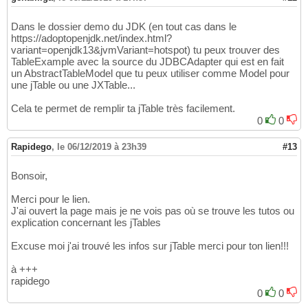
39
				sj.add
(
""
)
;

40
}
41
Dans le dossier demo du JDK (en tout cas dans le
else
{
42
https://adoptopenjdk.net/index.html?
if
(
 i<row.l
variant=openjdk13&jvmVariant=hotspot) tu peux trouver des
43
TableExample avec la source du JDBCAdapter qui est en fait
					sj
44
un AbstractTableModel que tu peux utiliser comme Model pour
}
45
une jTable ou une JXTable...
else
{
46
					sj
47
Cela te permet de remplir ta jTable très facilement.
// s
48
0
0
}
49
}
50
Rapidego
,
le 06/12/2019 à 23h39
#13
}
51
		System.out.println
(
sj.toStri
52
}
53
Bonsoir,
Merci pour le lien.
J'ai ouvert la page mais je ne vois pas où se trouve les tutos ou
explication concernant les jTables
Excuse moi j'ai trouvé les infos sur jTable merci pour ton lien!!!
à +++
rapidego
0
0