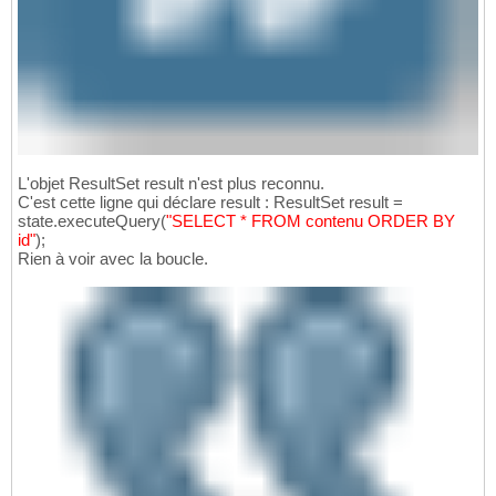
L'objet ResultSet result n'est plus reconnu.
C'est cette ligne qui déclare result : ResultSet result =
state.executeQuery
(
"SELECT * FROM contenu ORDER BY
id"
)
;
Rien à voir avec la boucle.