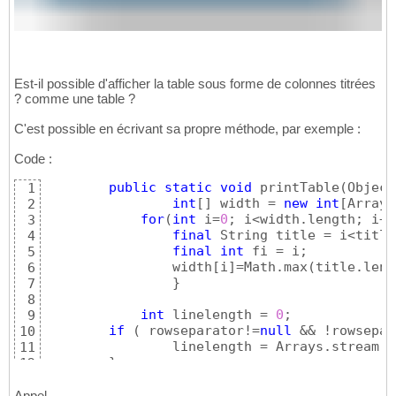
Est-il possible d'afficher la table sous forme de colonnes titrées
? comme une table ?
C'est possible en écrivant sa propre méthode, par exemple :
Code :
public
static
void
 printTable
(
Object
1
int
[
]
 width = 
new
int
[
Arrays
2
for
(
int
 i=
0
; i<width.length; i++
3
final
 String title = i<title
4
final
int
 fi = i;

5
	    	width
[
i
]
=Math.max
(
title.leng
6
}
7
8
int
 linelength = 
0
;

9
if
(
 rowseparator!=
null
 && !rowsepar
10
    		linelength = Arrays.stream
(
w
11
}
12
else
{
13
    		linelength = 
0
;

14
Appel