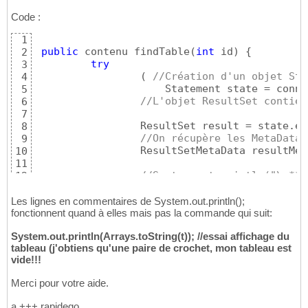
Code :
1
public
 contenu findTable
(
int
 id
)
{
2
try
3
(
//Création d'un objet Sta
4
                     Statement state = conne
5
//L'objet ResultSet contien
6
7
                 ResultSet result = state.ex
8
//On récupère les MetaData
9
                 ResultSetMetaData resultMet
10
11
//System.out.println("\n***
12
//On affiche le nom des col
13
for
(
int
 i = 
1
; i <= resultM
14
Les lignes en commentaires de System.out.println();
// System.out.print("\t"
fonctionnent quand à elles mais pas la commande qui suit:
15
}
16
System.out.println(Arrays.toString(t)); //essai affichage du
17
tableau (j'obtiens qu'une paire de crochet, mon tableau est
//System.out.println("\n***
18
vide!!!
19
//je récupère les données d
20
Merci pour votre aide.
while
(
result.next
(
)
)
{
21
for
(
int
 i = 
1
; i <=
22
a +++ rapidego