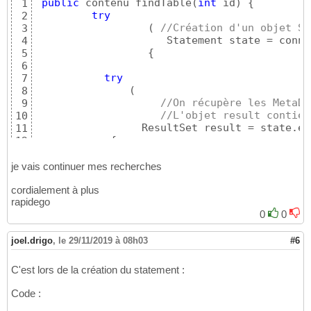
public
 contenu findTable
(
int
 id
)
{
1
try
2
(
//Création d'un objet St
3
                     Statement state = conne
4
{
5
6
try
7
(
8
//On récupère les MetaDa
9
//L'objet result contien
10
                 ResultSet result = state.ex
11
{
12
13
int
 i = 
0
;

14
je vais continuer mes recherches
int
 k = 
0
;

15
cordialement à plus
if
(
result.next
(
)
)
{
//passe 
16
rapidego
                     result.last
(
)
; 
//last :
17
0
0
                     k = result.getRow
(
)
; 
//
18
                     result.beforeFirst
(
)
; 
/
19
}
20
joel.drigo
,
le 29/11/2019 à 08h03
#6
21
                 Object
[
]
[
]
 t=
new
 Object
[
k
]
[
22
C'est lors de la création du statement :
23
//on met le resultat de la 
24
Code :
while
(
result.next
(
)
)
{
25