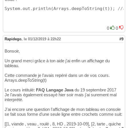
System.out.println
(
Arrays.deepToString
(
t
)
)
; 
//af
0
0
Rapidego
,
le 01/12/2019 à 22h22
#9
Bonsoir,
Un grand merci grâce à ton aide j'ai enfin un affichage du
tableau.
Cette commande je l'avais repéré dans un de vos cours.
Arrays.deepToString(t)
Le cours intitulé:
FAQ Langage Java
du 19 septembre 2017
Je l'avais également essayé hier soir mais j'ai surement mal
interprété.
J'ai encore une question l'affichage de mon tableau en console
se fait sous forme d'une seule ligne entre crochets comme suit:
[[1, viande , veau , roulé , 8, HD , 2019-10-09], [2, tarte , quiche