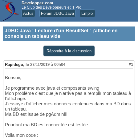
Developpez.com
Le Club des Développeurs et IT Pro
Actus
Forum JDBC Java
Emploi
JDBC Java
:
Lecture d'un ResultSet : j'affiche en
console un tableau vide
Répondre à la discussion
Rapidego
,
le 27/11/2019 à 00h04
#1
Bonsoir,
Je programme avec java et composants swing
Mon problème c'est que je n'arrive pas a remplir mon tableau à
l'affichage.
J'essaye d'afficher mes données contenues dans ma BD dans
un tableau.
Ma BD est issue de pgAdminIII
Pourtant ma BD est connectée est testée.
Voila mon code :