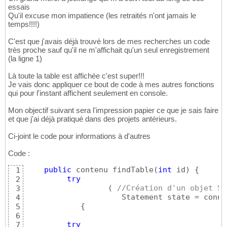
essais
Qu'il excuse mon impatience (les retraités n'ont jamais le
temps!!!!)
C'est que j'avais déjà trouvé lors de mes recherches un code
très proche sauf qu'il ne m'affichait qu'un seul enregistrement
(la ligne 1)
Là toute la table est affichée c'est super!!!
Je vais donc appliquer ce bout de code à mes autres fonctions
qui pour l'instant affichent seulement en console.
Mon objectif suivant sera l'impression papier ce que je sais faire
et que j'ai déjà pratiqué dans des projets antérieurs.
Ci-joint le code pour informations à d'autres
Code :
public
 contenu findTable
(
int
 id
)
{
1
try
2
(
//Création d'un objet St
3
                     Statement state = conne
4
{
5
6
try
7