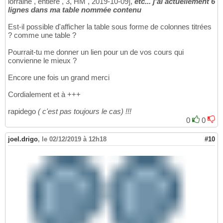
lorraine , entière , 3, HM , 2019-10-09],
etc... j'ai actuellement 6
lignes dans ma table nommée
contenu
Est-il possible d'afficher la table sous forme de colonnes titrées
? comme une table ?
Pourrait-tu me donner un lien pour un de vos cours qui
convienne le mieux ?
Encore une fois un grand merci
Cordialement et à +++
rapidego
( c'est pas toujours le cas) !!!
0
0
joel.drigo
,
le 02/12/2019 à 12h18
#10