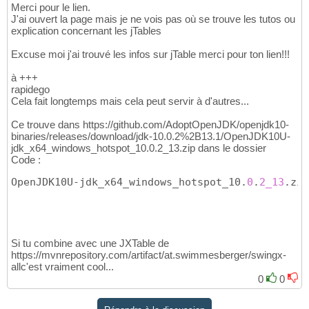
Merci pour le lien.
                    state.close
(
)
;  
//state.
58
J'ai ouvert la page mais je ne vois pas où se trouve les tutos ou
}
59
explication concernant les jTables
catch
(
SQLException ex
)
{
60
            Logger.getLogger
(
contenuDAO.
clas
61
Excuse moi j'ai trouvé les infos sur jTable merci pour ton lien!!!
}
62
return
 contenu;

63
à +++
}
64
rapidego
Cela fait longtemps mais cela peut servir à d'autres...
Ce trouve dans https://github.com/AdoptOpenJDK/openjdk10-
binaries/releases/download/jdk-10.0.2%2B13.1/OpenJDK10U-
jdk_x64_windows_hotspot_10.0.2_13.zip dans le dossier
Code :
OpenJDK10U-jdk_x64_windows_hotspot_10.
0
.
2_13
.zip
Si tu combine avec une JXTable de
https://mvnrepository.com/artifact/at.swimmesberger/swingx-
allc'est vraiment cool...
0
0