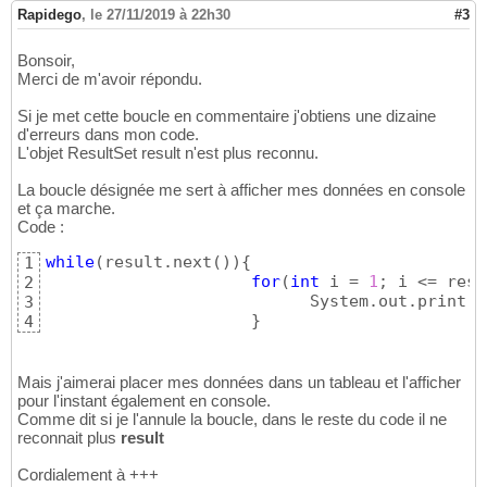
                    i++;

48
Rapidego
,
le 27/11/2019 à 22h30
#3
}
49
                 System.out.println
(
Arrays.t
50
Bonsoir,
51
Merci de m'avoir répondu.
                    result.close
(
)
;

52
                    state.close
(
)
;

53
Si je met cette boucle en commentaire j'obtiens une dizaine
}
54
d'erreurs dans mon code.
55
L'objet ResultSet result n'est plus reconnu.
catch
(
SQLException e
)
56
{
57
La boucle désignée me sert à afficher mes données en console
}
58
et ça marche.
return
 contenu;

59
Code :
}
60
while
(
result.next
(
)
)
{
61
1
for
(
int
 i = 
1
; i <= resu
62
2
                           System.out.print
}
(
"
63
3
}
4
Mais j'aimerai placer mes données dans un tableau et l'afficher
pour l'instant également en console.
Comme dit si je l'annule la boucle, dans le reste du code il ne
reconnait plus
result
Cordialement à +++