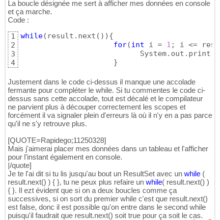
La boucle désignée me sert à afficher mes données en console
et ça marche.
Code :
while
(
result.next
(
)
)
{
1
for
(
int
 i = 
1
; i <= resu
2
                           System.out.print
(
"
3
}
4
Justement dans le code ci-dessus il manque une accolade
fermante pour compléter le while. Si tu commentes le code ci-
dessus sans cette accolade, tout est décalé et le compilateur
ne parvient plus à découper correctement les scopes et
forcément il va signaler plein d'erreurs là où il n'y en a pas parce
qu'il ne s'y retrouve plus.
[QUOTE=Rapidego;11250328]
Mais j'aimerai placer mes données dans un tableau et l'afficher
pour l'instant également en console.
|/quote]
Je te l'ai dit si tu lis jusqu'au bout un ResultSet avec un
while
(
result.next
(
)
)
{
}
, tu ne peux plus refaire un
while
(
result.next
(
)
)
{
}
. Il ezt évident que si on a deux boucles comme ça
successives, si on sort du premier while c'est que result.next()
est false, donc il est possible qu'on entre dans le second while
puisqu'il faudrait que result.next() soit true pour ça soit le cas.