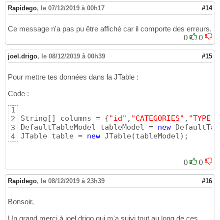
Rapidego
,
le 07/12/2019 à 00h17
#14
Ce message n'a pas pu être affiché car il comporte des erreurs.
0
0
joel.drigo
,
le 08/12/2019 à 00h39
#15
Pour mettre tes données dans la JTable :
Code :
1
String
[
]
 columns = 
{
"id"
,
"CATEGORIES"
,
"TYPE"
,
2
DefaultTableModel tableModel = 
new
 DefaultTab
3
JTable table = 
new
 JTable
(
tableModel
)
;
4
0
0
Rapidego
,
le 08/12/2019 à 23h39
#16
Bonsoir,
Un grand merci à joel.drigo qui m'a suivi tout au long de ces