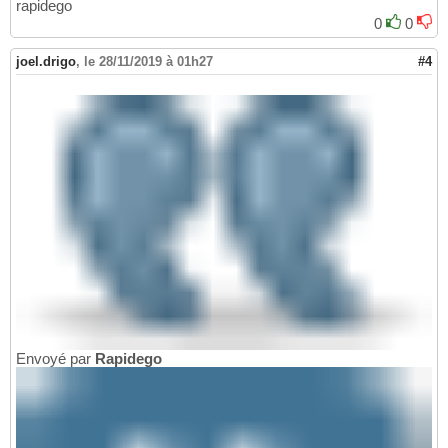
rapidego
0
0
joel.drigo
,
le 28/11/2019 à 01h27
#4
Envoyé par
Rapidego