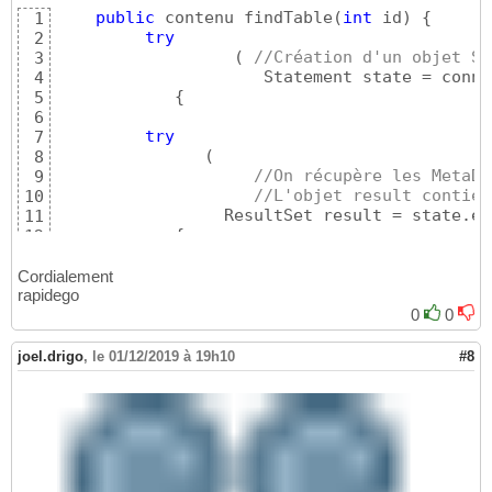
51
public
 contenu findTable
(
int
 id
)
{
1
}
52
try
2
(
//Création d'un objet St
3
                     Statement state = conne
4
{
5
6
try
7
(
8
//On récupère les MetaDa
9
//L'objet result contien
10
                 ResultSet result = state.ex
11
{
12
13
int
 i = 
0
;

14
Cordialement
int
 k = 
0
;

rapidego
15
if
(
result.next
(
)
)
{
//passe 
16
0
0
                     result.first
(
)
;    
//pa
17
                     result.last
(
)
; 
//last :
18
joel.drigo
,
le 01/12/2019 à 19h10
#8
                     k = result.getRow
(
)
; 
//
19
                     result.beforeFirst
(
)
; 
/
20
}
21
22
                 Object
[
]
[
]
 t=
new
 Object
[
k
]
[
23
24
//on met le resultat de la 