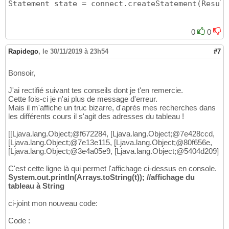
Statement state = connect.createStatement
26
(
Result
                     t
[
i
]
[
0
]
=result.getInt
(
1
27
                     t
[
i
]
[
1
]
=result.getStrin
28
                     t
[
i
]
[
2
]
=result.getStrin
29
0
0
                     t
[
i
]
[
3
]
=result.getStrin
30
                     t
[
i
]
[
4
]
=result.getInt
(
5
31
Rapidego
,
le 30/11/2019 à 23h54
#7
                     t
[
i
]
[
5
]
=result.getStrin
32
                     t
[
i
]
[
6
]
=result.getDate
(
33
Bonsoir,
                     i++;

34
}
35
J'ai rectifié suivant tes conseils dont je t'en remercie.
36
Cette fois-ci je n'ai plus de message d'erreur.
                 System.out.println
(
Arrays.t
37
Mais il m'affiche un truc bizarre, d'après mes recherches dans
}
38
les différents cours il s'agit des adresses du tableau !
catch
(
SQLException ex
)
{
39
            Logger.getLogger
(
contenuDAO.
clas
40
[[Ljava.lang.Object;@f672284, [Ljava.lang.Object;@7e428ccd,
}
41
[Ljava.lang.Object;@7e13e115, [Ljava.lang.Object;@80f656e,
                    state.close
(
)
;  
//state.
42
[Ljava.lang.Object;@3e4a05e9, [Ljava.lang.Object;@5404d209]
}
43
C'est cette ligne là qui permet l'affichage ci-dessus en console.
44
System.out.println(Arrays.toString(t)); //affichage du
catch
(
SQLException e
)
45
tableau à String
{
46
}
47
ci-joint mon nouveau code:
return
 contenu;

48
}
49
Code :
50