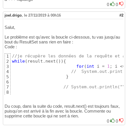
//  System.out.print(
23
0
0
}
24
25
joel.drigo
,
le 27/11/2019 à 00h16
#2
// System.out.println("\
26
27
}
Salut,
28
int
 i=
0
;

29
Le problème est qu'avec la boucle ci-dessous, tu vas jusqu'au
int
 k=
0
;

30
bout du ResultSet sans rien en faire :
if
(
result.next
(
)
)
{
31
Code :
                    result.last
(
)
;

32
                    k=result.getRow
(
)
;

33
//je récupère les données de la requête et af
1
                    result.beforeFirst
(
)
;

34
while
(
result.next
(
)
)
{
2
}
35
for
(
int
 i = 
1
; i <= 
3
36
//  System.out.print("
4
                Object
[
]
[
]
 t=
new
 Object
[
k
]
[
7
37
}
5
//on met le resultat de la re
38
6
while
(
result.next
(
)
)
{
39
// System.out.println("\n
7
40
8
                   t
[
i
]
[
0
]
=result.getInt
(
1
)
;

41
}
9
                   t
[
i
]
[
1
]
=result.getString
(
42
                   t
[
i
]
[
2
]
=result.getString
(
43
Du coup, dans la suite du code, result.next() est toujours faux,
                   t
[
i
]
[
3
]
=result.getString
(
44
puisqu'on est arrivé à la fin avec la boucle. Commente ou
                   t
[
i
]
[
4
]
=result.getInt
(
5
)
;

45
supprime cette boucle qui ne sert à rien.
                   t
[
i
]
[
5
]
=result.getString
(
46
0
0
                   t
[
i
]
[
6
]
=result.getDate
(
7
)
47