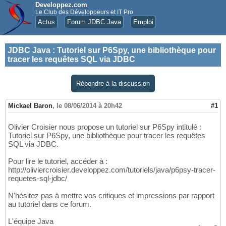
Developpez.com
Le Club des Développeurs et IT Pro
Actus
Forum JDBC Java
Emploi
JDBC Java
:
Tutoriel sur P6Spy, une bibliothèque pour
tracer les requêtes SQL via JDBC
Répondre à la discussion
Mickael Baron
,
le 08/06/2014 à 20h42
#1
Olivier Croisier nous propose un tutoriel sur P6Spy intitulé :
Tutoriel sur P6Spy, une bibliothèque pour tracer les requêtes
SQL via JDBC.
Pour lire le tutoriel, accéder à :
http://oliviercroisier.developpez.com/tutoriels/java/p6psy-tracer-
requetes-sql-jdbc/
N'hésitez pas à mettre vos critiques et impressions par rapport
au tutoriel dans ce forum.
L'équipe Java