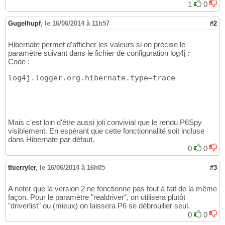
1
0
Gugelhupf
,
le 16/06/2014 à 11h57
#2
Hibernate permet d'afficher les valeurs si on précise le
paramètre suivant dans le fichier de configuration log4j :
Code :
log4j.logger.org.hibernate.type=trace
Mais c'est loin d'être aussi joli convivial que le rendu P6Spy
visiblement. En espérant que cette fonctionnalité soit incluse
dans Hibernate par défaut.
0
0
thierryler
,
le 16/06/2014 à 16h05
#3
A noter que la version 2 ne fonctionne pas tout à fait de la même
façon. Pour le paramètre "realdriver", on utilisera plutôt
"driverlist" ou (mieux) on laissera P6 se débrouiller seul.
0
0