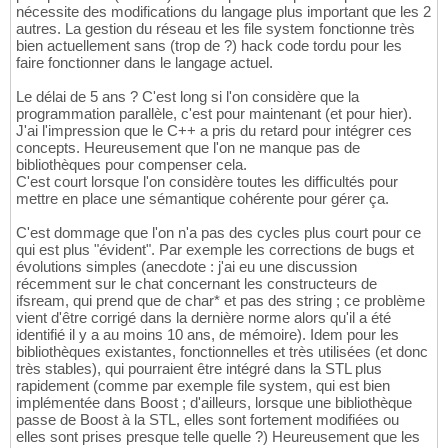
nécessite des modifications du langage plus important que les 2
autres. La gestion du réseau et les file system fonctionne très
bien actuellement sans (trop de ?) hack code tordu pour les
faire fonctionner dans le langage actuel.
Le délai de 5 ans ? C'est long si l'on considère que la
programmation parallèle, c'est pour maintenant (et pour hier).
J'ai l'impression que le C++ a pris du retard pour intégrer ces
concepts. Heureusement que l'on ne manque pas de
bibliothèques pour compenser cela.
C'est court lorsque l'on considère toutes les difficultés pour
mettre en place une sémantique cohérente pour gérer ça.
C'est dommage que l'on n'a pas des cycles plus court pour ce
qui est plus "évident". Par exemple les corrections de bugs et
évolutions simples (anecdote : j'ai eu une discussion
récemment sur le chat concernant les constructeurs de
ifsream, qui prend que de char* et pas des string ; ce problème
vient d'être corrigé dans la dernière norme alors qu'il a été
identifié il y a au moins 10 ans, de mémoire). Idem pour les
bibliothèques existantes, fonctionnelles et très utilisées (et donc
très stables), qui pourraient être intégré dans la STL plus
rapidement (comme par exemple file system, qui est bien
implémentée dans Boost ; d'ailleurs, lorsque une bibliothèque
passe de Boost à la STL, elles sont fortement modifiées ou
elles sont prises presque telle quelle ?) Heureusement que les