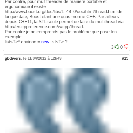
Par contre, pour multithreader de manière portable et
ergonomique il existe
http://www.boost.org/doc/libs/1_49_0/doc/html/thread.html de
longue date, Boost étant une quasi-norme C++. Par ailleurs
depuis C++11, la STL seule permet de faire du multithread via
http://en.cppreference.com/w/cpp/thread.
Par contre je ne comprends pas le problème que pose ton
exemple...
list<T>* chainon =
new
list<T> ?
3
0
gbdivers
,
le 11/04/2012 à 12h49
#15