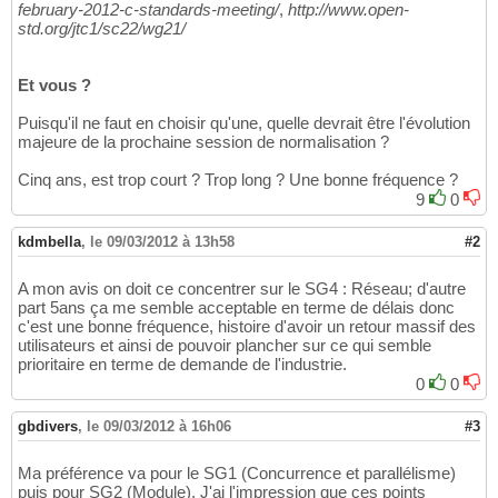
february-2012-c-standards-meeting/
,
http://www.open-
std.org/jtc1/sc22/wg21/
Et vous ?
Puisqu'il ne faut en choisir qu'une, quelle devrait être l'évolution
majeure de la prochaine session de normalisation ?
Cinq ans, est trop court ? Trop long ? Une bonne fréquence ?
9
0
kdmbella
,
le 09/03/2012 à 13h58
#2
A mon avis on doit ce concentrer sur le SG4 : Réseau; d'autre
part 5ans ça me semble acceptable en terme de délais donc
c'est une bonne fréquence, histoire d'avoir un retour massif des
utilisateurs et ainsi de pouvoir plancher sur ce qui semble
prioritaire en terme de demande de l'industrie.
0
0
gbdivers
,
le 09/03/2012 à 16h06
#3
Ma préférence va pour le SG1 (Concurrence et parallélisme)
puis pour SG2 (Module). J'ai l'impression que ces points