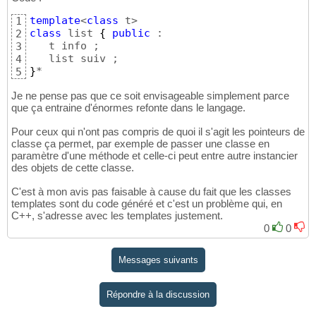
template
<
class
1
class
 list 
{
public
 :

2
   t info ;

3
4
}
*
5
Je ne pense pas que ce soit envisageable simplement parce
que ça entraine d'énormes refonte dans le langage.
Pour ceux qui n'ont pas compris de quoi il s'agit les pointeurs de
classe ça permet, par exemple de passer une classe en
paramètre d'une méthode et celle-ci peut entre autre instancier
des objets de cette classe.
C'est à mon avis pas faisable à cause du fait que les classes
templates sont du code généré et c'est un problème qui, en
C++, s'adresse avec les templates justement.
0
0
Messages suivants
Répondre à la discussion