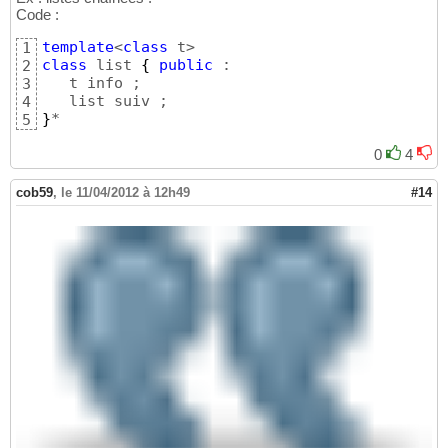
Code :
template
<
class
1
class
 list 
{
public
 :

2
   t info ;

3
4
}
*
5
0
4
cob59
,
le 11/04/2012 à 12h49
#14