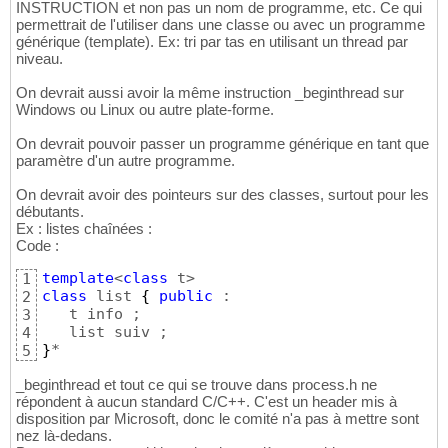
INSTRUCTION et non pas un nom de programme, etc. Ce qui
permettrait de l'utiliser dans une classe ou avec un programme
générique (template). Ex: tri par tas en utilisant un thread par
niveau.
On devrait aussi avoir la même instruction _beginthread sur
Windows ou Linux ou autre plate-forme.
On devrait pouvoir passer un programme générique en tant que
paramètre d'un autre programme.
On devrait avoir des pointeurs sur des classes, surtout pour les
débutants.
Ex : listes chaînées :
Code :
template
<
class
1
class
 list 
{
public
 :

2
   t info ;

3
4
}
*
5
_beginthread et tout ce qui se trouve dans process.h ne
répondent à aucun standard C/C++. C'est un header mis à
disposition par Microsoft, donc le comité n'a pas à mettre sont
nez là-dedans.