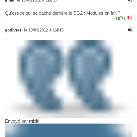
mitkl
,
le 10/03/2012 à 12h36
#5
Qu'est-ce qui se cache derrière le SG2 : Modules en fait ?
0
0
gbdivers
,
le 10/03/2012 à 16h13
#6
Envoyé par
mitkl