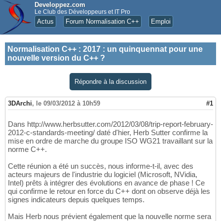
Developpez.com
Le Club des Développeurs et IT Pro
Actus
Forum Normalisation C++
Emploi
Normalisation C++
:
2017 : un quinquennat pour une
nouvelle version du C++ ?
Répondre à la discussion
3DArchi
,
le 09/03/2012 à 10h59
#1
Dans http://www.herbsutter.com/2012/03/08/trip-report-february-
2012-c-standards-meeting/ daté d'hier, Herb Sutter confirme la
mise en ordre de marche du groupe ISO WG21 travaillant sur la
norme C++.
Cette réunion a été un succès, nous informe-t-il, avec des
acteurs majeurs de l'industrie du logiciel (Microsoft, NVidia,
Intel) prêts à intégrer des évolutions en avance de phase ! Ce
qui confirme le retour en force du C++ dont on observe déjà les
signes indicateurs depuis quelques temps.
Mais Herb nous prévient également que la nouvelle norme sera