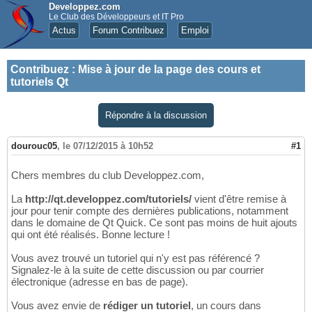
Developpez.com
Le Club des Développeurs et IT Pro
Actus
Forum Contribuez
Emploi
Contribuez
:
Mise à jour de la page des cours et
tutoriels Qt
Répondre à la discussion
dourouc05
,
le 07/12/2015 à 10h52
#1
Chers membres du club Developpez.com,
La
http://qt.developpez.com/tutoriels/
vient d'être remise à
jour pour tenir compte des dernières publications, notamment
dans le domaine de Qt Quick. Ce sont pas moins de huit ajouts
qui ont été réalisés. Bonne lecture !
Vous avez trouvé un tutoriel qui n'y est pas référencé ?
Signalez-le à la suite de cette discussion ou par courrier
électronique (adresse en bas de page).
Vous avez envie de
rédiger un tutoriel
, un cours dans