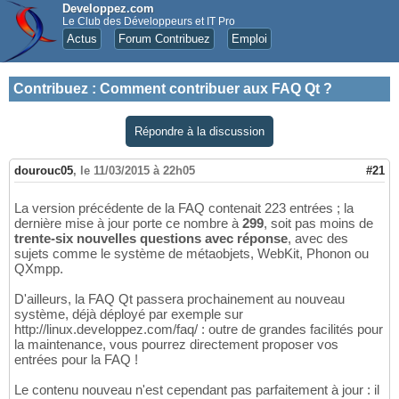
Developpez.com
Le Club des Développeurs et IT Pro
Actus
Forum Contribuez
Emploi
Contribuez
:
Comment contribuer aux FAQ Qt ?
Répondre à la discussion
dourouc05
,
le 11/03/2015 à 22h05
#21
La version précédente de la FAQ contenait 223 entrées ; la
dernière mise à jour porte ce nombre à
299
, soit pas moins de
trente-six nouvelles questions avec réponse
, avec des
sujets comme le système de métaobjets, WebKit, Phonon ou
QXmpp.
D'ailleurs, la FAQ Qt passera prochainement au nouveau
système, déjà déployé par exemple sur
http://linux.developpez.com/faq/ : outre de grandes facilités pour
la maintenance, vous pourrez directement proposer vos
entrées pour la FAQ !
Le contenu nouveau n'est cependant pas parfaitement à jour : il