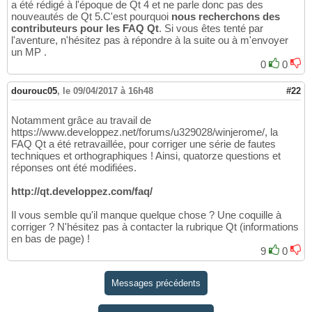
a été rédigé à l'époque de Qt 4 et ne parle donc pas des
nouveautés de Qt 5.C'est pourquoi
nous recherchons des
contributeurs pour les FAQ Qt
. Si vous êtes tenté par
l'aventure, n'hésitez pas à répondre à la suite ou à m'envoyer
un MP .
0
0
dourouc05
,
le 09/04/2017 à 16h48
#22
Notamment grâce au travail de
https://www.developpez.net/forums/u329028/winjerome/, la
FAQ Qt a été retravaillée, pour corriger une série de fautes
techniques et orthographiques ! Ainsi, quatorze questions et
réponses ont été modifiées.
http://qt.developpez.com/faq/
Il vous semble qu'il manque quelque chose ? Une coquille à
corriger ? N'hésitez pas à contacter la rubrique Qt (informations
en bas de page) !
9
0
Messages précédents