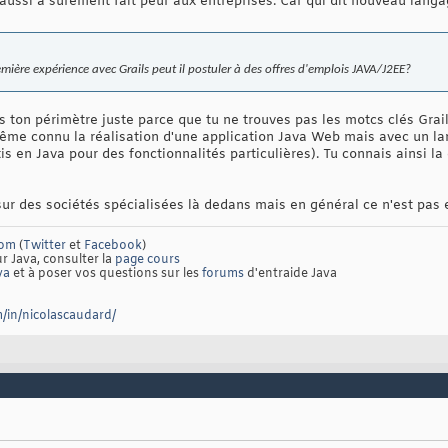
aussi a surement fait peur aux entreprises. Car qui dit nouveau langa
ière expérience avec Grails peut il postuler à des offres d'emplois JAVA/J2EE?
as ton périmètre juste parce que tu ne trouves pas les motcs clés Grai
ême connu la réalisation d'une application Java Web mais avec un lang
rtis en Java pour des fonctionnalités particulières). Tu connais ainsi 
sur des sociétés spécialisées là dedans mais en général ce n'est pas 
com
(
Twitter
et
Facebook
)
ur Java, consulter la
page cours
va
et à poser vos questions sur les
forums
d'entraide Java
/in/nicolascaudard/