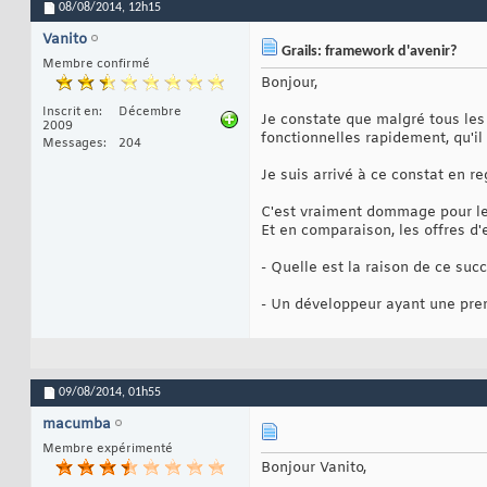
08/08/2014,
12h15
Vanito
Grails: framework d'avenir?
Membre confirmé
Bonjour,
Inscrit en
Décembre
Je constate que malgré tous les 
2009
fonctionnelles rapidement, qu'il
Messages
204
Je suis arrivé à ce constat en r
C'est vraiment dommage pour l
Et en comparaison, les offres d
- Quelle est la raison de ce suc
- Un développeur ayant une prem
09/08/2014,
01h55
macumba
Membre expérimenté
Bonjour Vanito,