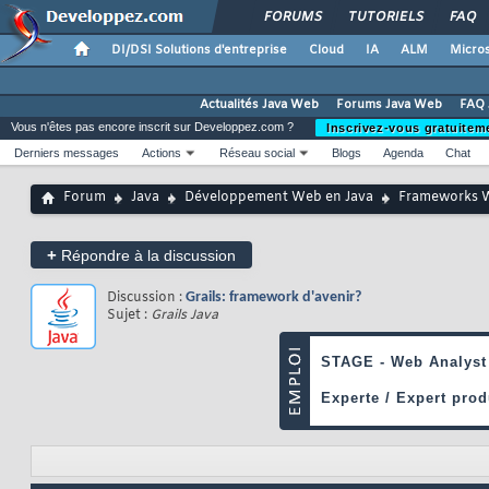
FORUMS
TUTORIELS
FAQ
DI/DSI Solutions d'entreprise
Cloud
IA
ALM
Micros
Actualités Java Web
Forums Java Web
FAQ 
Vous n'êtes pas encore inscrit sur Developpez.com ?
Inscrivez-vous gratuitem
Derniers messages
Actions
Réseau social
Blogs
Agenda
Chat
Forum
Java
Développement Web en Java
Frameworks 
+
Répondre à la discussion
Discussion :
Grails: framework d'avenir?
Sujet :
Grails Java