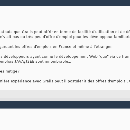
atouts que Grails peut offrir en terme de facilité d'utilisation et de 
 n'y ait pas ou très peu d'offre d'emploi pour les développeur familia
egardant les offres d'emplois en France et même à l'étranger.
es développeurs ayant connu le développement Web "que" via ce fra
'emplois JAVA/J2EE sont innombrable...
cès mitigé?
ière expérience avec Grails peut il postuler à des offres d'emplois 