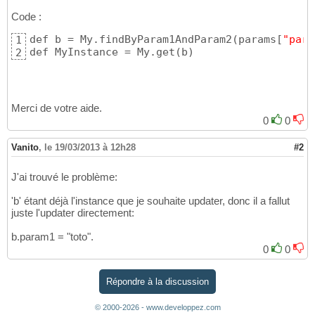
Code :
def b = My.findByParam1AndParam2
(
params
[
"para
1
def MyInstance = My.get
(
b
)
2
Merci de votre aide.
0
0
Vanito
,
le 19/03/2013 à 12h28
#2
J'ai trouvé le problème:
'b' étant déjà l'instance que je souhaite updater, donc il a fallut
juste l'updater directement:
b.param1 = "toto".
0
0
Répondre à la discussion
© 2000-2026 - www.developpez.com