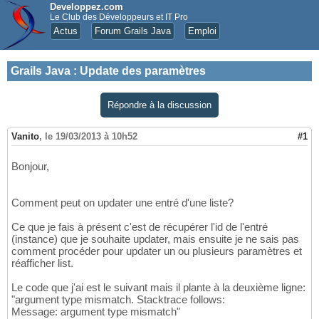
Developpez.com
Le Club des Développeurs et IT Pro
Actus
Forum Grails Java
Emploi
Grails Java
:
Update des paramètres
Répondre à la discussion
Vanito
,
le 19/03/2013 à 10h52
#1
Bonjour,
Comment peut on updater une entré d'une liste?
Ce que je fais à présent c'est de récupérer l'id de l'entré
(instance) que je souhaite updater, mais ensuite je ne sais pas
comment procéder pour updater un ou plusieurs paramètres et
réafficher list.
Le code que j'ai est le suivant mais il plante à la deuxième ligne:
"argument type mismatch. Stacktrace follows:
Message: argument type mismatch"