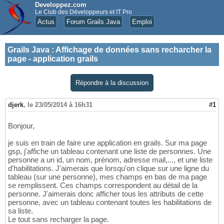
Developpez.com
Le Club des Développeurs et IT Pro
Actus
Forum Grails Java
Emploi
Grails Java
:
Affichage de données sans recharcher la
page - application grails
Répondre à la discussion
djerk
,
le 23/05/2014 à 16h31
#1
Bonjour,
je suis en train de faire une application en grails. Sur ma page
gsp, j'affiche un tableau contenant une liste de personnes. Une
personne a un id, un nom, prénom, adresse mail,..., et une liste
d'habilitations. J'aimerais que lorsqu'on clique sur une ligne du
tableau (sur une personne), mes champs en bas de ma page
se remplissent. Ces champs correspondent au détail de la
personne. J'aimerais donc afficher tous les attributs de cette
personne, avec un tableau contenant toutes les habilitations de
sa liste.
Le tout sans recharger la page.