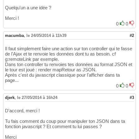
Quelqu'un a une idée ?
Merci !
0
0
macumba
,
le 24/05/2014 à 11h39
#2
Il faut simplement faire une action sur ton controller qui te fasse
de l'Ajax et te renvoie les données dont tu as besoin. cf
g:remoteLink par exemple.
Dans ton controller tu renvoies tes données au format JSON et
le tour est joué : render mapRetour as JSON.
Après c'est du javascript classique pour l'afficher dans ta
page...
0
0
djerk
,
le 27/05/2014 à 16h24
#3
D'accord, merci !
Tu fais comment du coup pour manipuler ton JSON dans ta
fonction javascript ? Et comment tu lui passes ?
Merci