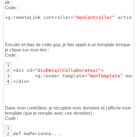
dit :
Code :
<g:remoteLink controller=
"monController"
 action=
Ensuite en bas de cette gsp, je fais appel à un template lorsque
je clique sur mon lien :
Code :
1
<div id=
"divDetailCollaborateur"
>

2
  	<g:render template=
"monTemplate"
 mode
3
</div>
4
Dans mon contrôleur, je récupère mes données et j'affiche mon
template (que je remplie avec ces données) :
Code :
1
def maPersonne....

2