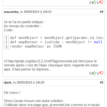
0
0
macumba
,
le 28/05/2014 à 10h15
#4
Je te l'ai en partie indiqué :
Au niveau du controller :
Code :
def monObject = monObject.get
(
params.id.toLon
1
def mapRetour = 
[
valide : monObject != 
null
, 
2
render mapRetour as JSON
3
cf http://grails.org/doc/2.2.1/ref/Tags/remoteLink.html pour le
remote après c'est de l'Ajax classique donc regarde les tutos
ajax, il faut parser la réponse...
0
0
djerk
,
le 28/05/2014 à 14h39
#5
Ok merci !
Sinon j'avais trouvé une autre solution.
J'utilisais dans ma page gsp, g:remoteLink comme tu m'avais