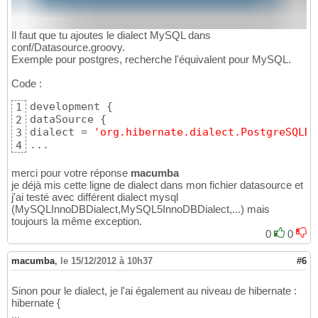
Il faut que tu ajoutes le dialect MySQL dans
conf/Datasource.groovy.
Exemple pour postgres, recherche l'équivalent pour MySQL.
Code :
development 
{
1
dataSource 
{
2
dialect = 
'org.hibernate.dialect.PostgreSQLDi
3
...
4
merci pour votre réponse
macumba
je déjà mis cette ligne de dialect dans mon fichier datasource et
j'ai testé avec différent dialect mysql
(MySQLInnoDBDialect,MySQL5InnoDBDialect,...) mais
toujours la même exception.
0
0
macumba
,
le 15/12/2012 à 10h37
#6
Sinon pour le dialect, je l'ai également au niveau de hibernate :
hibernate {
...