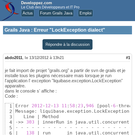
Developpez.com
Le Club des Développeurs et IT Pro
Actus
Forum Grails Java
Emploi
Grails Java
:
Erreur "LockException dialect"
Répondre à la discussion
abdo2011
,
le 13/12/2012 à 13h21
#1
je fait import de projet "grails.org" a partir de svn de grails et je
installe tous les plugins nécessaire mais lorsque je run
l'application l' exception "liquibase.exception.LockException"
apparaitre.
dans le console s' affiche :
Code :
Error 
2012
-
12
-
13
11
:
58
:
23
,
946
[
pool-
6
-thread
1
Message: liquibase.exception.LockException: 
2
   Line | Method

3
->> 
303
 | innerRun in java.util.concurrent.F
4
- - - - - - - - - - - - - - - - - - - - - - 
5
|   
138
 | run      in java.util.concurrent.F
6