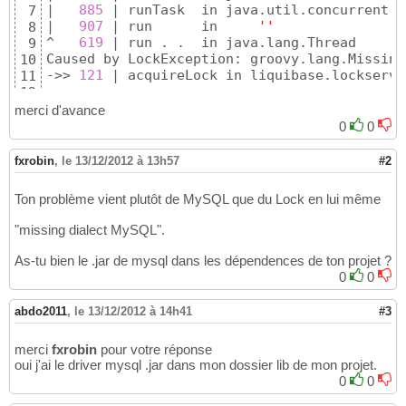
|   
885
 | runTask  in java.util.concurrent.T
7
|   
907
 | run      in     
''
8
^   
619
 | run . .  in java.lang.Thread

9
Caused by LockException: groovy.lang.Missing
10
->> 
121
 | acquireLock in liquibase.lockservi
11
- - - - - - - - - - - - - - - - - - - - - - 
12
|    
61
 | waitForLock in     
''
13
merci d'avance
|    
63
 | update . in liquibase.LiquibaseDsl

14
0
0
|    
43
 | migrate  in autobase.Autobase

15
|   
103
 | doCall . in AutobaseGrailsPlugin$_
16
fxrobin
,
le 13/12/2012 à 13h57
#2
|   
114
 | doCall   in AutobaseGrailsPlugin$_
17
|   
303
 | innerRun in java.util.concurrent.F
18
Ton problème vient plutôt de MySQL que du Lock en lui même
|   
138
 | run      in java.util.concurrent.F
19
|   
885
 | runTask  in java.util.concurrent.T
20
"missing dialect MySQL".
|   
907
 | run      in     
''
21
^   
619
 | run . .  in java.lang.Thread

22
As-tu bien le .jar de mysql dans les dépendences de ton projet ?
Caused by MissingPropertyException: No such 
23
0
0
->>  
51
 | updateSql in grails.plugin.databas
24
- - - - - - - - - - - - - - - - - - - - - - 
25
abdo2011
,
le 13/12/2012 à 14h41
#3
|    
44
 | generateSql in     
''
26
|    
30
 | generateSql in liquibase.sqlgenera
27
merci
fxrobin
pour votre réponse
|   
150
 | generateSql in liquibase.sqlgenera
28
oui j'ai le driver mysql .jar dans mon dossier lib de mon projet.
|    
38
 | generateSql in liquibase.sqlgenera
29
0
0
|    
19
 | generateSql in     
''
30
|    
30
 | generateSql in liquibase.sqlgenera
31