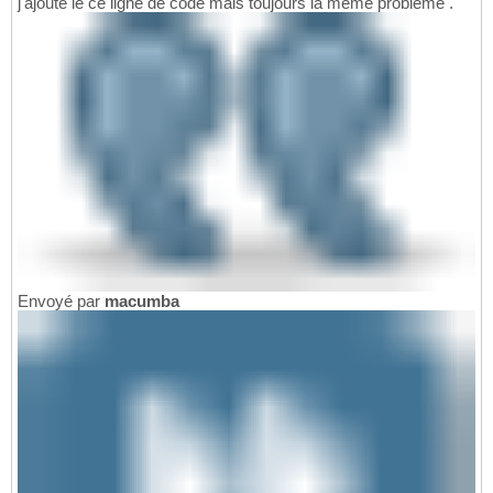
j'ajoute le ce ligne de code mais toujours la même problème .
Envoyé par
macumba