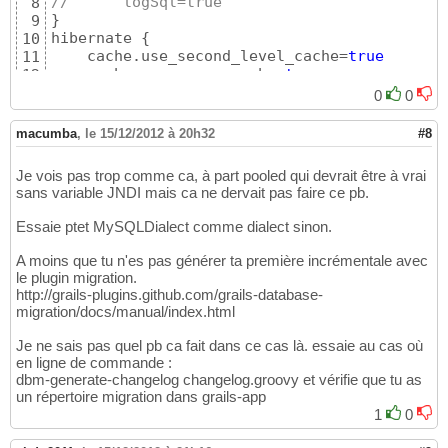
//	logSql=true
8
}
9
hibernate 
{
10
    cache.use_second_level_cache=
true
11
    cache.use_query_cache=
true
12
    cache.provider_class=
'net.sf.ehcache.hib
13
0
0
14
}
15
macumba
,
le 15/12/2012 à 20h32
#8
// environment specific settings
16
environments 
{
17
Je vois pas trop comme ca, à part pooled qui devrait être à vrai
	development 
{
18
sans variable JNDI mais ca ne dervait pas faire ce pb.
		dataSource 
{
19
			dialect = 
'org.hiber
20
Essaie ptet MySQLDialect comme dialect sinon.
			dbCreate = 
"update"
21
}
22
A moins que tu n'es pas générer ta première incrémentale avec
}
23
le plugin migration.
	test 
{
24
http://grails-plugins.github.com/grails-database-
		dataSource 
{
25
migration/docs/manual/index.html
//dbCreate = "create
26
			url = 
"jdbc:hsqldb:m
27
Je ne sais pas quel pb ca fait dans ce cas là. essaie au cas où
            driverClassName = 
"org.hsqldb.jd
en ligne de commande :
28
dbm-generate-changelog changelog.groovy et vérifie que tu as
            username = 
"root"
29
un répertoire migration dans grails-app
            password = 
"admin"
30
1
0
}
31
}
32