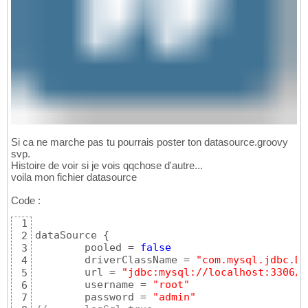
Si ca ne marche pas tu pourrais poster ton datasource.groovy
svp.
Histoire de voir si je vois qqchose d'autre...
voila mon fichier datasource
Code :
1
dataSource 
{
2
	pooled = 
false
3
	driverClassName = 
"com.mysql.jdbc.Dr
4
	url = 
"jdbc:mysql://localhost:3306/g
5
	username = 
"root"
6
	password = 
"admin"
7