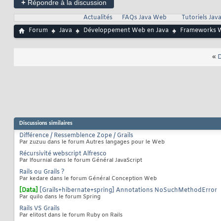
+
Répondre à la discussion
Actualités
FAQs Java Web
Tutoriels Ja
Forum
Java
Développement Web en Java
Frameworks 
«
D
Discussions similaires
Différence / Ressemblence Zope / Grails
Par zuzuu dans le forum Autres langages pour le Web
Récursivité webscript Alfresco
Par lfournial dans le forum Général JavaScript
Rails ou Grails ?
Par kedare dans le forum Général Conception Web
[Data]
[Grails+hibernate+spring] Annotations NoSuchMethodError
Par quilo dans le forum Spring
Rails VS Grails
Par elitost dans le forum Ruby on Rails