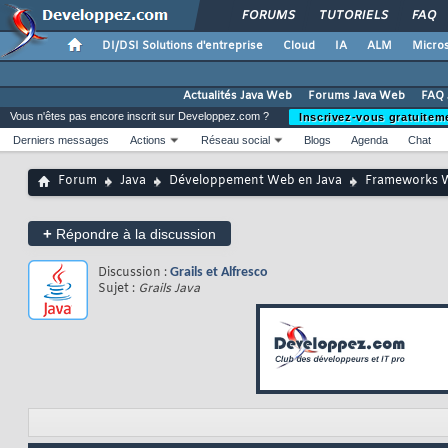
FORUMS
TUTORIELS
FAQ
DI/DSI Solutions d'entreprise
Cloud
IA
ALM
Micros
Actualités Java Web
Forums Java Web
FAQ 
Vous n'êtes pas encore inscrit sur Developpez.com ?
Inscrivez-vous gratuitem
Derniers messages
Actions
Réseau social
Blogs
Agenda
Chat
Forum
Java
Développement Web en Java
Frameworks 
+
Répondre à la discussion
Discussion :
Grails et Alfresco
Sujet :
Grails Java