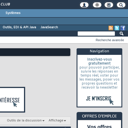
CLUB
Systèmes
Outils, EDI & API Java
JavaSearch
Recherche avancée
Navigation
Inscrivez-vous
gratuitement
pour pouvoir participer,
suivre les réponses en
temps réel, voter pour
les messages, poser vos
propres questions et
recevoir la newsletter
Outils de la discussion
Affichage