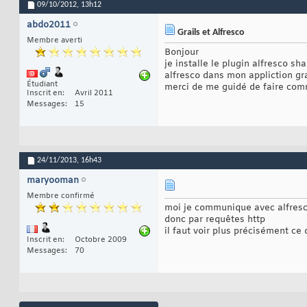
09/10/2012,
13h12
abdo2011
Grails et Alfresco
Membre averti
Bonjour
je installe le plugin alfresco s
alfresco dans mon appliction gra
Étudiant
merci de me guidé de faire comm
Inscrit en
Avril 2011
Messages
15
24/11/2013,
16h43
maryooman
Membre confirmé
moi je communique avec alfresc
donc par requêtes http
il faut voir plus précisément ce 
Inscrit en
Octobre 2009
Messages
70