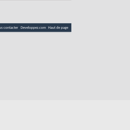
s contacter
Developpez.com
Haut de page
 email
es
Politique de cookies