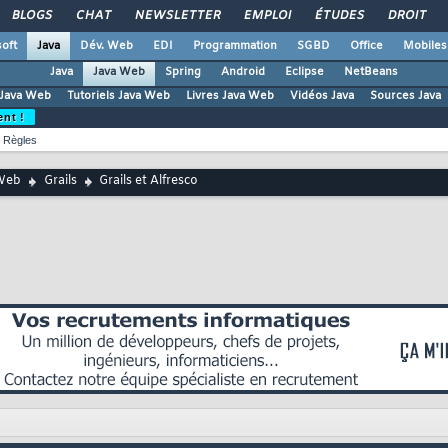
BLOGS
CHAT
NEWSLETTER
EMPLOI
ÉTUDES
DROIT
oft
Java
Dév. Web
EDI
Programmation
SGBD
Office
Mobiles
Java
Java Web
Spring
Android
Eclipse
NetBeans
Java Web
Tutoriels Java Web
Livres Java Web
Vidéos Java
Sources Java
ent !
Règles
Web
Grails
Grails et Alfresco