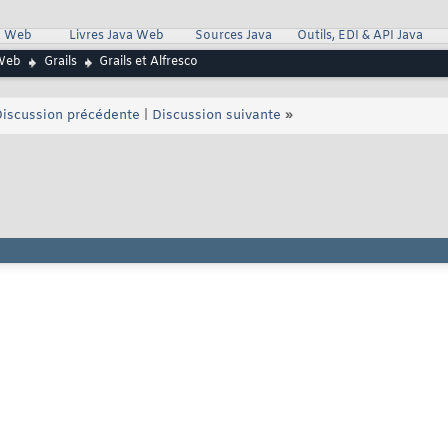
va Web
Livres Java Web
Sources Java
Outils, EDI & API Java
Web
Grails
Grails et Alfresco
iscussion précédente
|
Discussion suivante
»