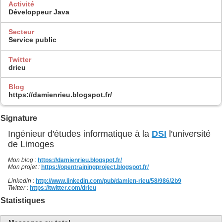
Activité
Développeur Java
Secteur
Service public
Twitter
drieu
Blog
https://damienrieu.blogspot.fr/
Signature
Ingénieur d'études informatique à la
DSI
l'université
de Limoges
Mon blog :
https://damienrieu.blogspot.fr/
Mon projet :
https://opentrainingproject.blogspot.fr/
Linkedin :
http://www.linkedin.com/pub/damien-rieu/58/986/2b9
Twitter :
https://twitter.com/drieu
Statistiques