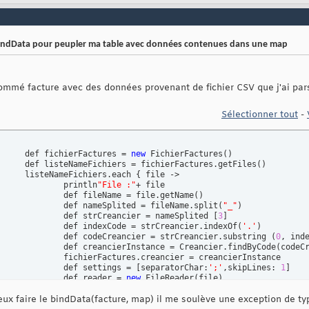
 bindData pour peupler ma table avec données contenues dans une map
ommé facture avec des données provenant de fichier CSV que j'ai par
Sélectionner tout
-
			def fichierFactures = 
new
 FichierFactures
(
)
			def listeNameFichiers = fichierFactures.getFiles
(
)
			listeNameFichiers.each 
{
 file ->

				println
"File :"
+ file

				def fileName = file.getName
(
)
				def nameSplited = fileName.split
(
"_"
)
				def strCreancier = nameSplited 
[
3
]
				def indexCode = strCreancier.indexOf
(
'.'
)
				def codeCreancier = strCreancier.substring 
(
0
, ind
				def creancierInstance = Creancier.findByCode
(
codeC
 = creancierInstance

				def settings = 
[
separatorChar:
';'
,skipLines: 
1
]
				def reader = 
new
 FileReader
(
file
)
				def csvMapReader = 
new
 CSVMapReader
(
reader,setting
ux faire le bindData(facture, map) il me soulève une exception de ty
				csvMapReader.fieldKeys = 
[
'code'
,
'montant'
,
'devise