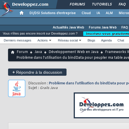
FORUMS
TUTORIELS
FAQ
DI/DSI Solutions d'entreprise
Cloud
IA
ALM
Micros
Actualités Java Web
Forums Java Web
FAQ 
Vous n'êtes pas encore inscrit sur Developpez.com ?
Inscrivez-vous gratuitem
Derniers messages
Actions
Réseau social
Blogs
Agenda
Chat
Forum
Java
Développement Web en Java
Frameworks 
Problème dans l'utilisation du bindData pour peupler ma table 
+
Répondre à la discussion
Discussion :
Problème dans l'utilisation du bindData pour
Sujet :
Grails Java