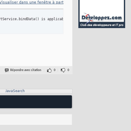
Visualiser dans une fenêtre à part
rtService.bindData
(
)
 is applicable 
for
 argument types: 
(
ppf.Fact
Répondre avec citation
0
0
JavaSearch