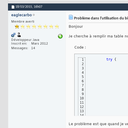
18/03/2015,
16h07
eaglecarbo
Problème dans l'utilisation du
Membre averti
Bonjour
Je cherche à remplir ma table n
Développeur Java
Inscrit en
Mars 2012
Code :
Messages
14
try
{
1
2
3
4
5
6
7
8
9
10
11
				fichierFactures.creancier
12
13
14
15
Le problème est que quand je ve
16