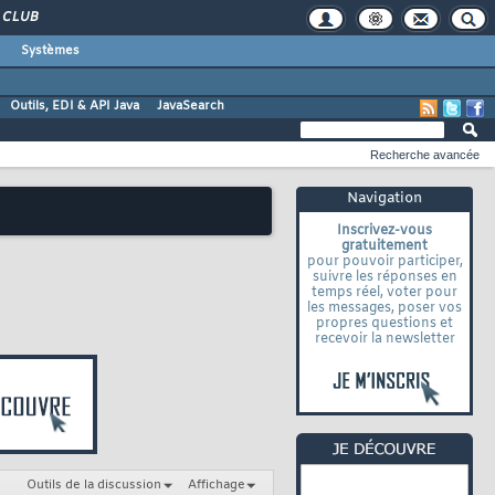
CLUB
Systèmes
Outils, EDI & API Java
JavaSearch
Recherche avancée
Navigation
Inscrivez-vous
gratuitement
pour pouvoir participer,
suivre les réponses en
temps réel, voter pour
les messages, poser vos
propres questions et
recevoir la newsletter
Outils de la discussion
Affichage