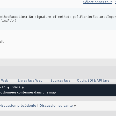
				csvMapReader.each 
{
 map ->

Sélectionner tout
-
					def debiteurInstance = 
new
 Debiteur
(
)
					def facture = 
new
 Facture
(
)
ur = debiteurInstance

					fichierFactures.addToFactures
(
facture
)
MethodException: No signature of method: ppf.FichierFacturesImpo
					bindData
(
facture, map
)
 findAll
(
)
}
if
(
fichierFactures.save
(
flush: 
true
)
)
{
					print 
'data stored'
}
}
ait
va Web
Livres Java Web
Sources Java
Outils, EDI & API Java
Web
Grails
avec données contenues dans une map
iscussion précédente
|
Discussion suivante
»