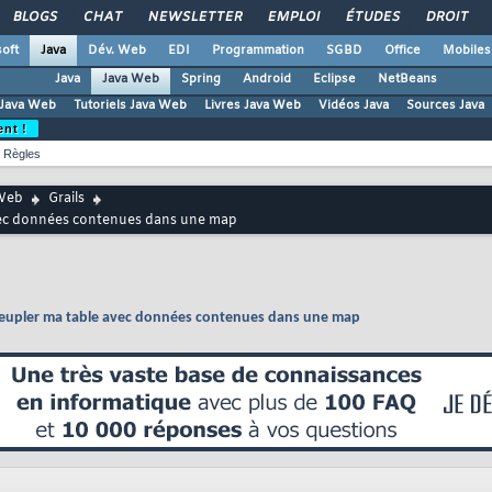
BLOGS
CHAT
NEWSLETTER
EMPLOI
ÉTUDES
DROIT
oft
Java
Dév. Web
EDI
Programmation
SGBD
Office
Mobiles
Java
Java Web
Spring
Android
Eclipse
NetBeans
Java Web
Tutoriels Java Web
Livres Java Web
Vidéos Java
Sources Java
ent !
Règles
Web
Grails
avec données contenues dans une map
 peupler ma table avec données contenues dans une map