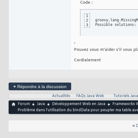
17
Code :
18
19
					facture.debite
20
1
21
groovy.lang.Missing
2
22
Possible solutions:
3
23
24
25
26
*
27
Pouvez vous m'aider s'il vous pl
Cordialement
+
Répondre à la discussion
Actualités
FAQs Java Web
Tutoriels Ja
Forum
Java
Développement Web en Java
Frameworks 
Problème dans l'utilisation du bindData pour peupler ma table 
«
D