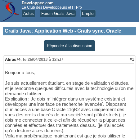
Developpez.com
Le Club des Développeurs et IT Pro
Actus
Forum Grails Java
Emploi
Grails Java
:
Application Web - Grails sync. Oracle
Répondre à la discussion
Atiras74
,
le 26/04/2013 à 12h37
#1
Bonjour à tous,
Je suis actuellement étudiant, en stage de validation d'études,
et je rencontre quelques difficultés avec la technologie qu'on me
demande d'utiliser.
Explication : Je dois m'intégrer dans un système existant et
développer une interface de recherche 'avancée'. Disposant
d'un accès à une base Oracle 11gR2 avec uniquement des
vues (les droits d'accés de ma société sont plûtot stricts), je
dois me connecter à celle-ci afin de récupérer la plupart des
données et effectuer des traitements dessus. (je n'ai accès
qu'en lecture à ces données).
Voila ma problématique maintenant est que je dois utiliser le