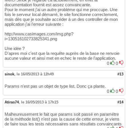
documentation fournit est assez convaincante.
Pour le moment j'ai un autre probléme qui me proccupe. Une
fois le serveur local démarré, le site fonctionne correctement,
mais dès que je souhaite accéder à un des controller de mon
application j'ai l'erreur suivante :
http://www.casimages.com/img.php?
i=130516102733825341.png
Une idée ?
D'apres moi c'est que la requête auprès de la base ne renvoie
aucune valeur et ainsi met en echec le reste de l'application.
0
0
sinok
,
le 16/05/2013 à 12h49
#13
Params n'est pas un objet de type list. Donc ça plante.
0
0
Atiras74
,
le 16/05/2013 à 17h15
#14
Malheureusement le fait que params soit passé en paramétre
de la méthode list() n'est pas la cause de cette erreur, je viens
de faire tous les tests nécessaires sans résutlats convaincants