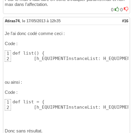
max dans l'affectation.
0
0
Atiras74
,
le 17/05/2013 à 12h35
#16
Je l'ai donc codé comme ceci :
Code :
def list
(
)
{
1
[
h_EQUIPMENTInstanceList: H_EQUIPMENT
2
ou ainsi :
Code :
def list = 
{
1
[
h_EQUIPMENTInstanceList: H_EQUIPMENT
2
Donc sans résultat.