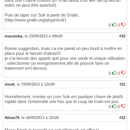
dans une chaîne (mettre un % au début d'un like fait qu'aucun
index ne peut être autorisé).
Puis de taper sur Solr à partir de Grails.
(http://www.grails.org/plugin/solr)
0
0
macumba
,
le 15/05/2013 à 09h20
#10
Bonne suggestion, mais ca me parait un peu lourd à mettre en
place pour le besoin d'atiras!!!
je n'ai besoin des appels que pour une seule et unique utilisation
: sélectionner un enregistrement afin de pouvoir faire un
traitement xml dessus.
0
0
sinok
,
le 15/05/2013 à 12h28
#11
Honnêtement, monter un core Solr est quelque chose de plutôt
rapide dans l'ensemble une fois que le coup de main est pris.
0
0
Atiras74
,
le 16/05/2013 à 11h26
#12
Merci Sinok je regarde ca actuellement, en effet la