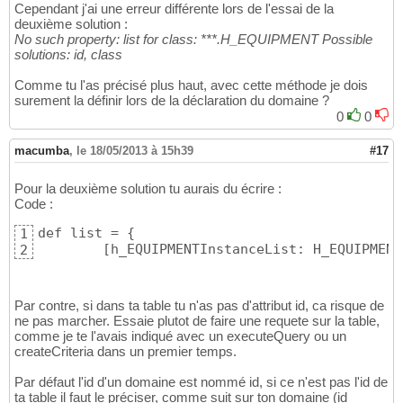
Cependant j'ai une erreur différente lors de l'essai de la
deuxième solution :
No such property: list for class: ***.H_EQUIPMENT Possible
solutions: id, class
Comme tu l'as précisé plus haut, avec cette méthode je dois
surement la définir lors de la déclaration du domaine ?
0
0
macumba
,
le 18/05/2013 à 15h39
#17
Pour la deuxième solution tu aurais du écrire :
Code :
def list = 
{
1
[
h_EQUIPMENTInstanceList: H_EQUIPMENT
2
Par contre, si dans ta table tu n'as pas d'attribut id, ca risque de
ne pas marcher. Essaie plutot de faire une requete sur la table,
comme je te l'avais indiqué avec un executeQuery ou un
createCriteria dans un premier temps.
Par défaut l'id d'un domaine est nommé id, si ce n'est pas l'id de
ta table il faut le préciser, comme suit sur ton domaine (id