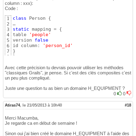
column : xxx):
Code :
class
 Person 
{
1
2
static
 mapping = 
{
3
table 
'people'
4
version 
false
5
id column: 
'person_id'
6
}
7
}
8
Avec cette précision tu devrais pouvoir utiliser les méthodes
"classiques Grails", je pense. Si c'est des clés composites c'est
un peu plus compliqué.
Juste une question tu as bien un domaine H_EQUIPMENT ?
0
0
Atiras74
,
le 21/05/2013 à 10h40
#18
Merci Macumba,
Je regarde ca en début de semaine !
Sinon oui j'ai bien créé le domaine H_EQUIPMENT à l'aide des