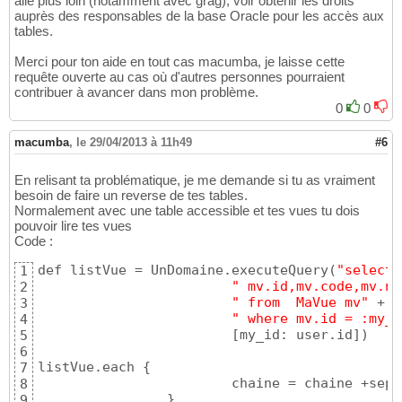
allé plus loin (notamment avec grag), voir obtenir les droits
auprès des responsables de la base Oracle pour les accès aux
tables.
Merci pour ton aide en tout cas macumba, je laisse cette
requête ouverte au cas où d'autres personnes pourraient
contribuer à avancer dans mon problème.
0
0
macumba
,
le 29/04/2013 à 11h49
#6
En relisant ta problématique, je me demande si tu as vraiment
besoin de faire un reverse de tes tables.
Normalement avec une table accessible et tes vues tu dois
pouvoir lire tes vues
Code :
def listVue = UnDomaine.executeQuery
(
"select 
1
" mv.id,mv.code,mv.no
2
" from  MaVue mv"
 +

3
" where mv.id = :my_i
4
[
my_id: user.id
]
)
5
6
listVue.each 
{
7
			chaine = chaine +sep
8
}
9