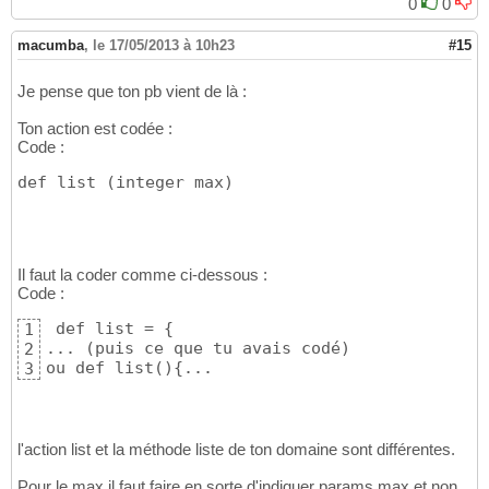
0
0
macumba
,
le 17/05/2013 à 10h23
#15
Je pense que ton pb vient de là :
Ton action est codée :
Code :
def list 
(
integer max
)
Il faut la coder comme ci-dessous :
Code :
 def list = 
{
1
... 
(
puis ce que tu avais codé
)
2
ou def list
(
)
{
...
3
l'action list et la méthode liste de ton domaine sont différentes.
Pour le max il faut faire en sorte d'indiquer params.max et non