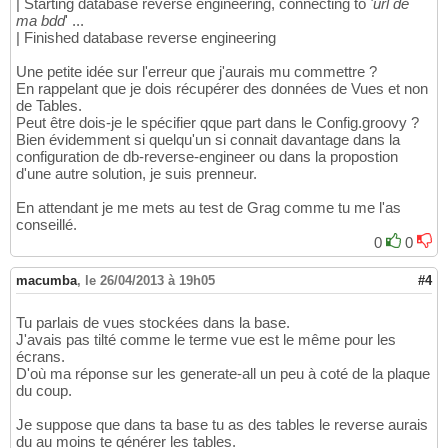
| Starting database reverse engineering, connecting to
'url de
ma bdd
' ...
| Finished database reverse engineering
Une petite idée sur l'erreur que j'aurais mu commettre ?
En rappelant que je dois récupérer des données de Vues et non
de Tables.
Peut être dois-je le spécifier qque part dans le Config.groovy ?
Bien évidemment si quelqu'un si connait davantage dans la
configuration de db-reverse-engineer ou dans la propostion
d'une autre solution, je suis prenneur.
En attendant je me mets au test de Grag comme tu me l'as
conseillé.
0
0
macumba
,
le 26/04/2013 à 19h05
#4
Tu parlais de vues stockées dans la base.
J'avais pas tilté comme le terme vue est le même pour les
écrans.
D'où ma réponse sur les generate-all un peu à coté de la plaque
du coup.
Je suppose que dans ta base tu as des tables le reverse aurais
du au moins te générer les tables.