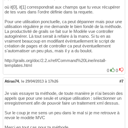
où it[0], it[1] correspondrait aux champs que tu veux récupérer
de tes vues dans l'ordre définie dans ta requete.
Pour une utilisation ponctuelle, ca peut dépanner mais pour une
utilisation régulière je me demande le bien fondé de la méthode.
La productivité de grails se fait sur le Modèle vue controller
autogénérer. Là tout serait à refaire à la mano. Si tu en as
vraiment beaucoup en modifiant événtuellement le script de
création de pages et de controller ca peut éventuellement
s'automatiser un peu plus, mais il y a du boulot.
http://grails.org/doc/2.2.x/ref/Command%20Line/install-
templates.html
0
0
Atiras74
,
le 29/04/2013 à 17h26
#7
Je vais essayer ta méthode, de toute manière je n'ai besoin des
appels que pour une seule et unique utilisation : sélectionner un
enregistrement afin de pouvoir faire un traitement xml dessus.
Sur le coup je me sens un peu dans le mal si je me retrouve à
revoir le modèle MVC
Merci en tout cas pour ta méthode